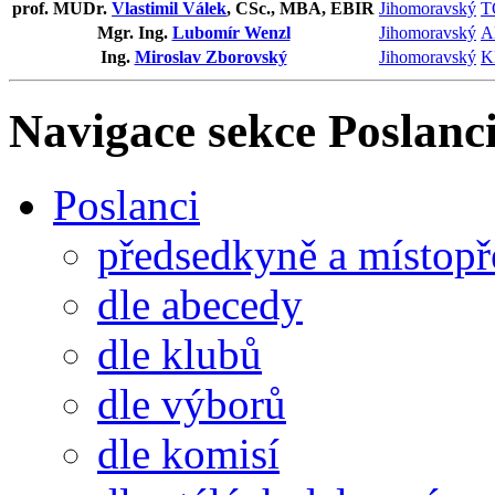
prof. MUDr.
Vlastimil Válek
, CSc., MBA, EBIR
Jihomoravský
T
Mgr. Ing.
Lubomír Wenzl
Jihomoravský
A
Ing.
Miroslav Zborovský
Jihomoravský
K
Navigace sekce
Poslanci
Poslanci
předsedkyně a místop
dle abecedy
dle klubů
dle výborů
dle komisí