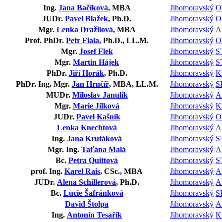
Ing.
Jana Bačíková
, MBA
Jihomoravský
O
JUDr.
Pavel Blažek
, Ph.D.
Jihomoravský
O
Mgr.
Lenka Dražilová
, MBA
Jihomoravský
A
Prof. PhDr.
Petr Fiala
, Ph.D., LL.M.
Jihomoravský
O
Mgr.
Josef Flek
Jihomoravský
S
Mgr.
Martin Hájek
Jihomoravský
S
PhDr.
Jiří Horák
, Ph.D.
Jihomoravský
K
PhDr. Ing. Mgr.
Jan Hrnčíř
, MBA, LL.M.
Jihomoravský
S
MUDr.
Miloslav Janulík
Jihomoravský
A
Mgr.
Marie Jílková
Jihomoravský
K
JUDr.
Pavel Kašník
Jihomoravský
O
Lenka Knechtová
Jihomoravský
A
Ing.
Jana Krutáková
Jihomoravský
S
Mgr. Ing.
Taťána Malá
Jihomoravský
A
Bc.
Petra Quittová
Jihomoravský
S
prof. Ing.
Karel Rais
, CSc., MBA
Jihomoravský
A
JUDr.
Alena Schillerová
, Ph.D.
Jihomoravský
A
Bc.
Lucie Šafránková
Jihomoravský
S
David Štolpa
Jihomoravský
A
Ing.
Antonín Tesařík
Jihomoravský
K