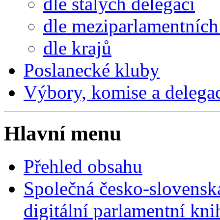
dle stálých delegací
dle meziparlamentních 
dle krajů
Poslanecké kluby
Výbory, komise a delega
Hlavní menu
Přehled obsahu
Společná česko-slovensk
digitální parlamentní kn