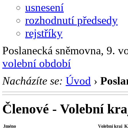
usnesení
rozhodnutí předsedy
rejstříky
Poslanecká sněmovna, 9. v
volební období
Nacházíte se:
Úvod
›
Posla
Členové - Volební kr
Jméno
Volební kraj
K