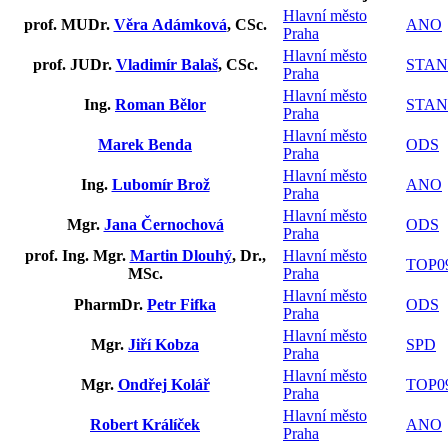
Hlavní město
prof. MUDr.
Věra Adámková
, CSc.
ANO
Praha
Hlavní město
prof. JUDr.
Vladimír Balaš
, CSc.
STAN
Praha
Hlavní město
Ing.
Roman Bělor
STAN
Praha
Hlavní město
Marek Benda
ODS
Praha
Hlavní město
Ing.
Lubomír Brož
ANO
Praha
Hlavní město
Mgr.
Jana Černochová
ODS
Praha
prof. Ing. Mgr.
Martin Dlouhý
, Dr.,
Hlavní město
TOP0
MSc.
Praha
Hlavní město
PharmDr.
Petr Fifka
ODS
Praha
Hlavní město
Mgr.
Jiří Kobza
SPD
Praha
Hlavní město
Mgr.
Ondřej Kolář
TOP0
Praha
Hlavní město
Robert Králíček
ANO
Praha