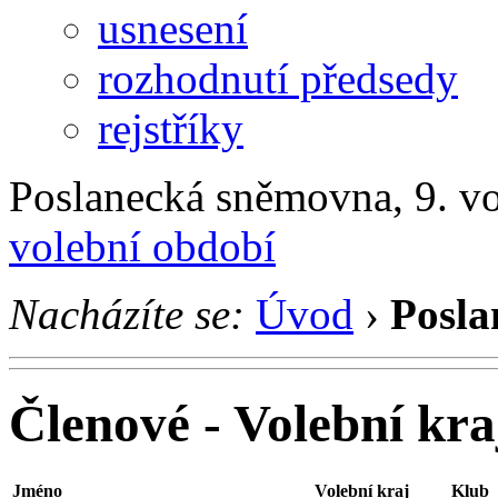
usnesení
rozhodnutí předsedy
rejstříky
Poslanecká sněmovna, 9. v
volební období
Nacházíte se:
Úvod
›
Posla
Členové - Volební kr
Jméno
Volební kraj
Klub