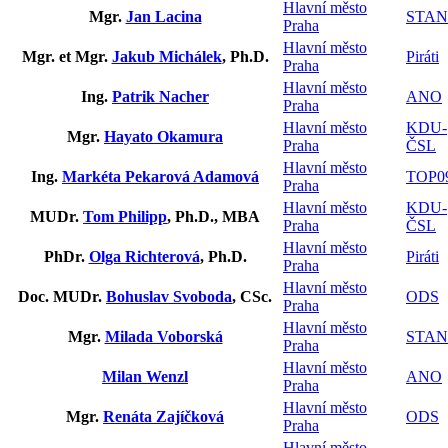
Hlavní město
Mgr.
Jan Lacina
STAN
Praha
Hlavní město
Mgr. et Mgr.
Jakub Michálek
, Ph.D.
Piráti
Praha
Hlavní město
Ing.
Patrik Nacher
ANO
Praha
Hlavní město
KDU-
Mgr.
Hayato Okamura
Praha
ČSL
Hlavní město
Ing.
Markéta Pekarová Adamová
TOP0
Praha
Hlavní město
KDU-
MUDr.
Tom Philipp
, Ph.D., MBA
Praha
ČSL
Hlavní město
PhDr.
Olga Richterová
, Ph.D.
Piráti
Praha
Hlavní město
Doc. MUDr.
Bohuslav Svoboda
, CSc.
ODS
Praha
Hlavní město
Mgr.
Milada Voborská
STAN
Praha
Hlavní město
Milan Wenzl
ANO
Praha
Hlavní město
Mgr.
Renáta Zajíčková
ODS
Praha
Hlavní město