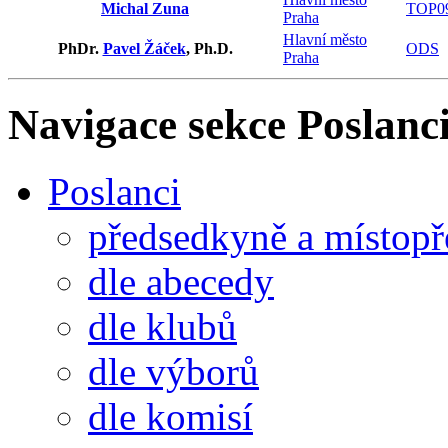
Michal Zuna
TOP0
Praha
Hlavní město
PhDr.
Pavel Žáček
, Ph.D.
ODS
Praha
Navigace sekce
Poslanci
Poslanci
předsedkyně a místop
dle abecedy
dle klubů
dle výborů
dle komisí