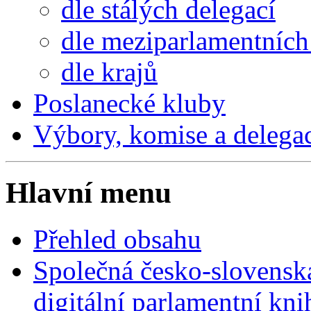
dle stálých delegací
dle meziparlamentních 
dle krajů
Poslanecké kluby
Výbory, komise a delega
Hlavní menu
Přehled obsahu
Společná česko-slovensk
digitální parlamentní kn