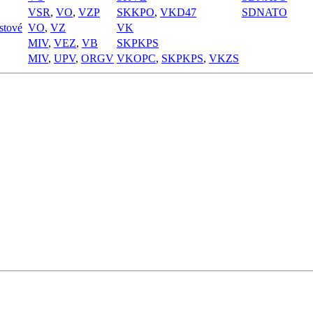
VSR
,
VO
,
VZP
SKKPO
,
VKD47
SDNATO
stové
VO
,
VZ
VK
MIV
,
VEZ
,
VB
SKPKPS
MIV
,
UPV
,
ORGV
VKOPC
,
SKPKPS
,
VKZS