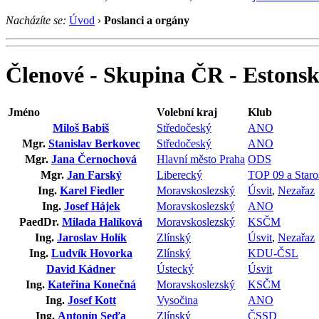
Nacházíte se:
Úvod
›
Poslanci a orgány
Členové - Skupina ČR - Estons
Jméno
Volební kraj
Klub
Miloš Babiš
Středočeský
ANO
Mgr.
Stanislav Berkovec
Středočeský
ANO
Mgr.
Jana Černochová
Hlavní město Praha
ODS
Mgr.
Jan Farský
Liberecký
TOP 09 a Staro
Ing.
Karel Fiedler
Moravskoslezský
Úsvit
,
Nezařaz
Ing.
Josef Hájek
Moravskoslezský
ANO
PaedDr.
Milada Halíková
Moravskoslezský
KSČM
Ing.
Jaroslav Holík
Zlínský
Úsvit
,
Nezařaz
Ing.
Ludvík Hovorka
Zlínský
KDU-ČSL
David Kádner
Ústecký
Úsvit
Ing.
Kateřina Konečná
Moravskoslezský
KSČM
Ing.
Josef Kott
Vysočina
ANO
Ing.
Antonín Seďa
Zlínský
ČSSD