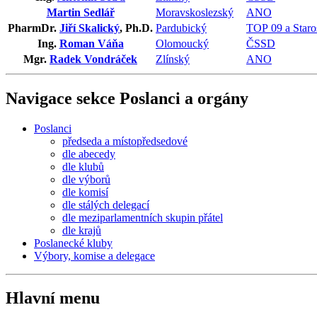
Martin Sedlář
Moravskoslezský
ANO
PharmDr.
Jiří Skalický
, Ph.D.
Pardubický
TOP 09 a Staro
Ing.
Roman Váňa
Olomoucký
ČSSD
Mgr.
Radek Vondráček
Zlínský
ANO
Navigace sekce
Poslanci a orgány
Poslanci
předseda a místopředsedové
dle abecedy
dle klubů
dle výborů
dle komisí
dle stálých delegací
dle meziparlamentních skupin přátel
dle krajů
Poslanecké kluby
Výbory, komise a delegace
Hlavní menu