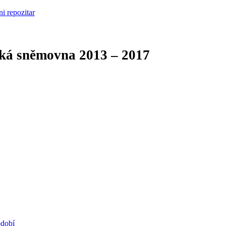
cká sněmovna
2013 – 2017
bdobí