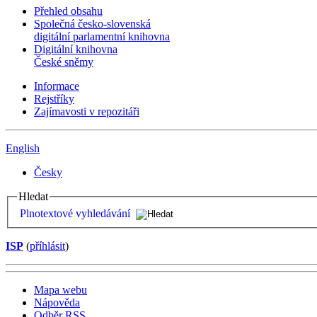
Přehled obsahu
Společná česko-slovenská
digitální parlamentní knihovna
Digitální knihovna
České sněmy
Informace
Rejstříky
Zajímavosti v repozitáři
English
Česky
Hledat
Plnotextové vyhledávání
ISP
(
příhlásit
)
Mapa webu
Nápověda
Odběr RSS