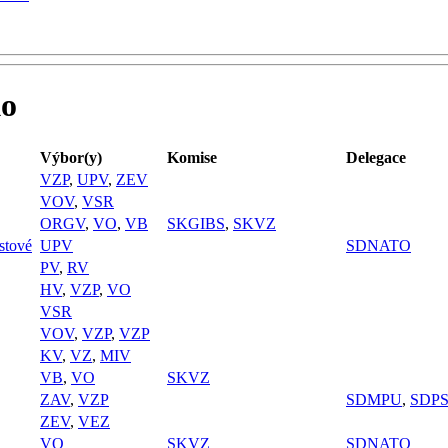
ko
Výbor(y)
Komise
Delegace
VZP
,
UPV
,
ZEV
VOV
,
VSR
ORGV
,
VO
,
VB
SKGIBS
,
SKVZ
stové
UPV
SDNATO
PV
,
RV
HV
,
VZP
,
VO
VSR
VOV
,
VZP
,
VZP
KV
,
VZ
,
MIV
VB
,
VO
SKVZ
ZAV
,
VZP
SDMPU
,
SDP
ZEV
,
VEZ
VO
SKVZ
SDNATO