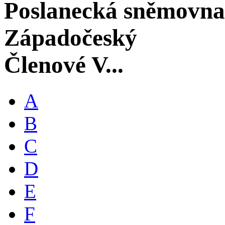
Poslanecká sněmovna
Západočeský
Členové V...
A
B
C
D
E
F