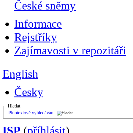
České sněmy
Informace
Rejstříky
Zajímavosti v repozitáři
English
Česky
Hledat
Plnotextové vyhledávání
ISP
(
příhlásit
)