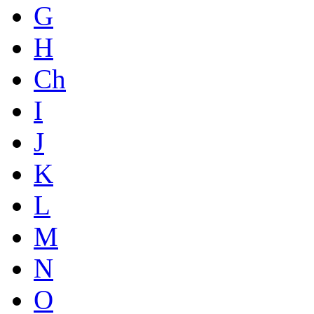
G
H
Ch
I
J
K
L
M
N
O