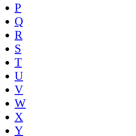
P
Q
R
S
T
U
V
W
X
Y