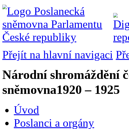
Přejít na hlavní navigaci
Př
Národní shromáždění č
sněmovna
1920 – 1925
Úvod
Poslanci a orgány