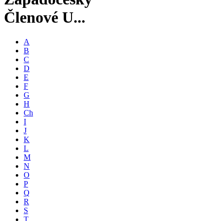
Členové U...
A
B
C
D
E
F
G
H
Ch
I
J
K
L
M
N
O
P
Q
R
S
T