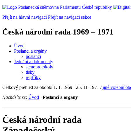
Přejít na hlavní navigaci
Přejít na navigaci sekce
Česká národní rada
1969 – 1971
Úvod
Poslanci a orgány
poslanci
Jednání a dokumenty
stenoprotokoly
tisky
rejstříky
Celkový přehled za období 1. 1. 1969 - 25. 11. 1971 /
jiné volební ob
Nacházíte se:
Úvod
›
Poslanci a orgány
Česká národní rada
Západočeský