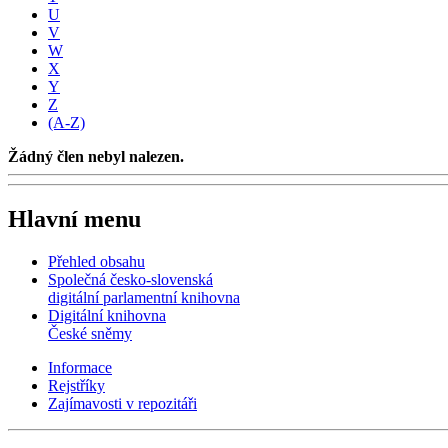
U
V
W
X
Y
Z
(A-Z)
Žádný člen nebyl nalezen.
Hlavní menu
Přehled obsahu
Společná česko-slovenská
digitální parlamentní knihovna
Digitální knihovna
České sněmy
Informace
Rejstříky
Zajímavosti v repozitáři