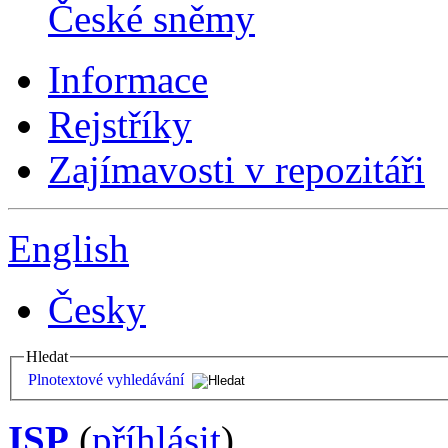
České sněmy
Informace
Rejstříky
Zajímavosti v repozitáři
English
Česky
Hledat
Plnotextové vyhledávání
ISP
(
příhlásit
)