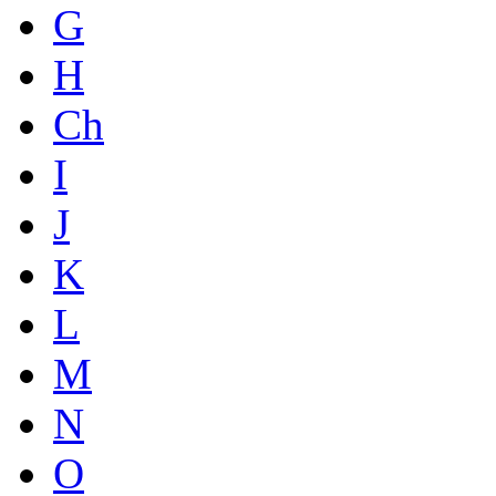
G
H
Ch
I
J
K
L
M
N
O