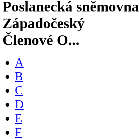
Poslanecká sněmovna
Západočeský
Členové O...
A
B
C
D
E
F