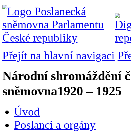
Přejít na hlavní navigaci
Př
Národní shromáždění č
sněmovna
1920 – 1925
Úvod
Poslanci a orgány