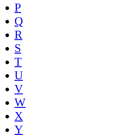
P
Q
R
S
T
U
V
W
X
Y