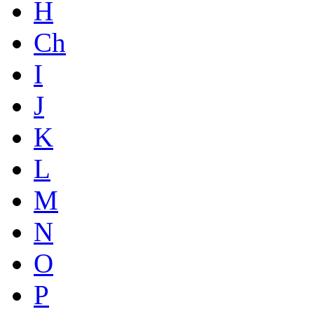
H
Ch
I
J
K
L
M
N
O
P