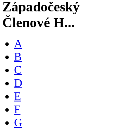
Západočeský
Členové H...
A
B
C
D
E
F
G