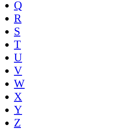
Q
R
S
T
U
V
W
X
Y
Z