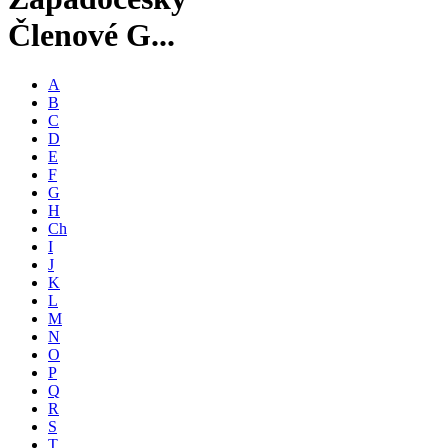
Členové G...
A
B
C
D
E
F
G
H
Ch
I
J
K
L
M
N
O
P
Q
R
S
T