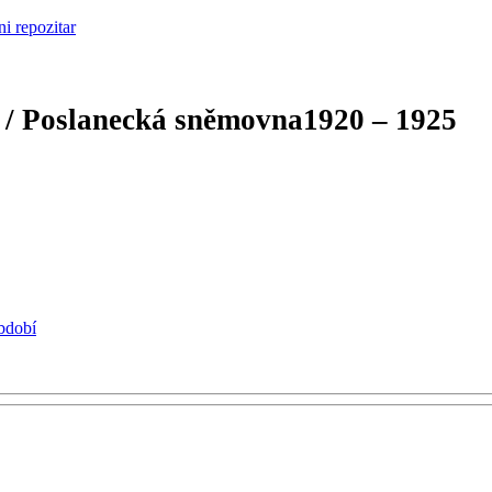
 / Poslanecká sněmovna
1920 – 1925
období