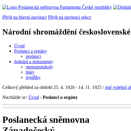
Přejít na hlavní navigaci
Přejít na navigaci sekce
Národní shromáždění československé
Úvod
Poslanci a orgány
poslanci
Jednání a dokumenty
stenoprotokoly
tisky
rejstříky
Celkový přehled za období 25. 4. 1920 - 14. 11. 1925 /
jiné volební 
Nacházíte se:
Úvod
›
Poslanci a orgány
Poslanecká sněmovna
Západočeský