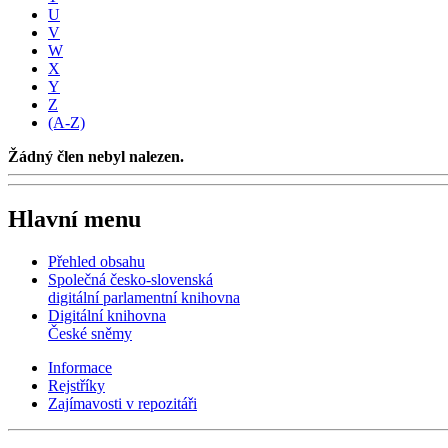
U
V
W
X
Y
Z
(A-Z)
Žádný člen nebyl nalezen.
Hlavní menu
Přehled obsahu
Společná česko-slovenská
digitální parlamentní knihovna
Digitální knihovna
České sněmy
Informace
Rejstříky
Zajímavosti v repozitáři