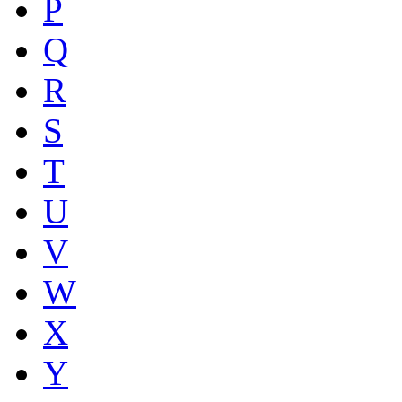
P
Q
R
S
T
U
V
W
X
Y