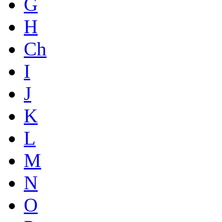
G
H
Ch
I
J
K
L
M
N
O