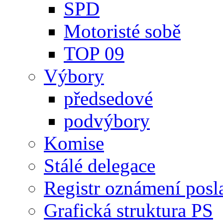
SPD
Motoristé sobě
TOP 09
Výbory
předsedové
podvýbory
Komise
Stálé delegace
Registr oznámení posl
Grafická struktura PS