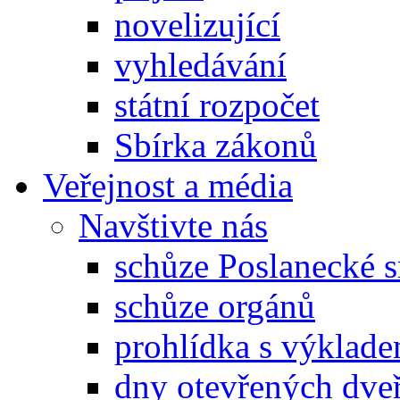
novelizující
vyhledávání
státní rozpočet
Sbírka zákonů
Veřejnost a média
Navštivte nás
schůze Poslanecké
schůze orgánů
prohlídka s výklad
dny otevřených dveř