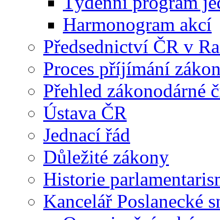
Týdenní program je
Harmonogram akcí
Předsednictví ČR v R
Proces příjímání záko
Přehled zákonodárné č
Ústava ČR
Jednací řád
Důležité zákony
Historie parlamentaris
Kancelář Poslanecké 