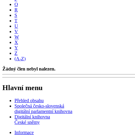
Q
R
S
T
U
V
W
X
Y
Z
(A-Z)
Žádný člen nebyl nalezen.
Hlavní menu
Přehled obsahu
Společná česko-slovenská
digitální parlamentní knihovna
Digitální knihovna
České sněmy
Informace