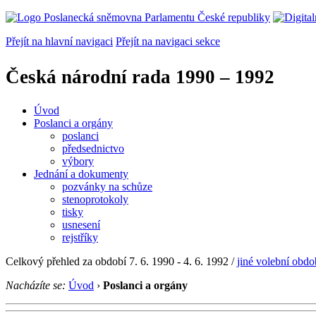
Přejít na hlavní navigaci
Přejít na navigaci sekce
Česká národní rada
1990 – 1992
Úvod
Poslanci a orgány
poslanci
předsednictvo
výbory
Jednání a dokumenty
pozvánky na schůze
stenoprotokoly
tisky
usnesení
rejstříky
Celkový přehled za období 7. 6. 1990 - 4. 6. 1992 /
jiné volební obdo
Nacházíte se:
Úvod
›
Poslanci a orgány