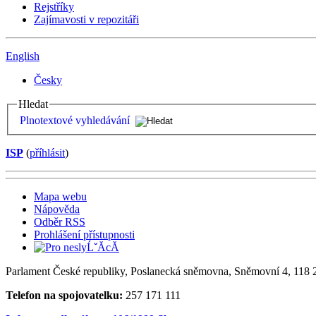
Rejstříky
Zajímavosti v repozitáři
English
Česky
Hledat
Plnotextové vyhledávání
ISP
(
příhlásit
)
Mapa webu
Nápověda
Odběr RSS
Prohlášení přístupnosti
Parlament České republiky, Poslanecká sněmovna, Sněmovní 4, 118 2
Telefon na spojovatelku:
257 171 111