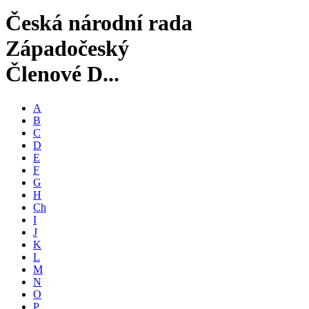
Česká národní rada
Západočeský
Členové D...
A
B
C
D
E
F
G
H
Ch
I
J
K
L
M
N
O
P