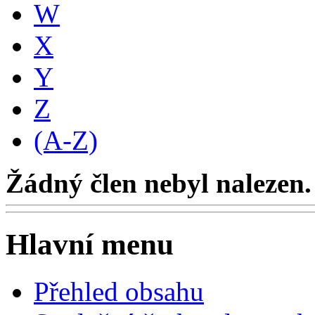
W
X
Y
Z
(A-Z)
Žádný člen nebyl nalezen.
Hlavní menu
Přehled obsahu