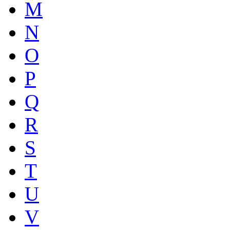
M
N
O
P
Q
R
S
T
U
V