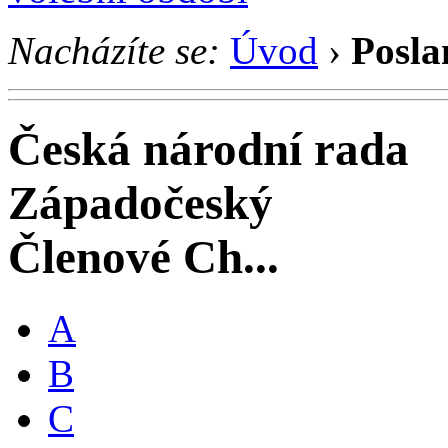
Nacházíte se:
Úvod
›
Posla
Česká národní rada
Západočeský
Členové Ch...
A
B
C