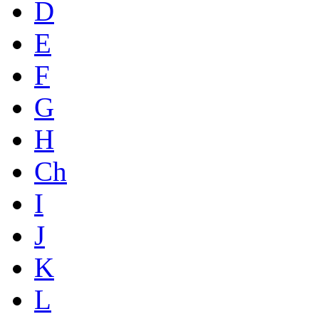
D
E
F
G
H
Ch
I
J
K
L