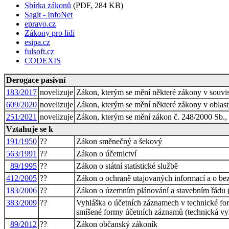
Sbírka zákonů
(PDF, 284 KB)
Sagit - InfoNet
epravo.cz
Zákony pro lidi
esipa.cz
fulsoft.cz
CODEXIS
Derogace pasivní
183/2017
novelizuje
Zákon, kterým se mění některé zákony v souvisl
609/2020
novelizuje
Zákon, kterým se mění některé zákony v oblasti
251/2021
novelizuje
Zákon, kterým se mění zákon č. 248/2000 Sb., o
Vztahuje se k
191/1950
??
Zákon směnečný a šekový
563/1991
??
Zákon o účetnictví
89/1995
??
Zákon o státní statistické službě
412/2005
??
Zákon o ochraně utajovaných informací a o bez
183/2006
??
Zákon o územním plánování a stavebním řádu (
383/2009
??
Vyhláška o účetních záznamech v technické form
smíšené formy účetních záznamů (technická vy
89/2012
??
Zákon občanský zákoník