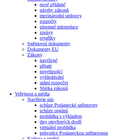
nově přidané
návrhy zákonů
mezinárodní smlouvy
rozpočty
písemné interpelace
zprávy
rejstříky
Sněmovní dokumenty
Dokumenty EU
Zákony
navržené
přijaté
novelizující
vyhledávání
státní rozpočet
Sbírka zákonů
Veřejnost a média
Navštivte nás
schůze Poslanecké sněmovny
schůze orgánů
prohlídka s výkladem
dny otevřených dveří
virtuální prohlídka
průvodce Poslaneckou sněmovnou
Kultura a umění