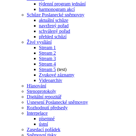
týdenní program jednání
harmonogram akcí
Schůze Poslanecké sněmovny
aktuální schůze
navržený pořad
schválený pořad
přehled schůzí
Živé vysílání
Stream 1
Stream 2
Stream 3
Stream 4
Stream 5
(test)
Zvukové záznamy
Videoarchiv
Hlasování
Stenoprotokoly
Digitální repozitář
Usnesení Poslanecké sněmovny
Rozhodnutí předsedy
Interpelace
písemné
ústní
Zasedací pořádek
Sněmovní tisky