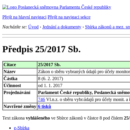
Přejít na hlavní navigaci
Přejít na navigaci sekce
Nacházíte se:
Úvod
›
Jednání a dokumenty
›
Sbírka zákonů a mez. s
Předpis 25/2017 Sb.
Citace
25/2017 Sb.
Název
Zákon o sběru vybraných údajů pro účely monitoro
Částka
8 (6. 2. 2017)
Účinnost
od 1. 1. 2017
Projednávání
Parlament České republiky, Poslanecká sněmov
746
Vl.n.z. o sběru vybr.údajů pro účely monit. a ří
Navržené změny
6 tisků
Text zákona
vyhlášeného
ve Sbírce zákonů v částce 8 pod číslem
25
e-Sbírka