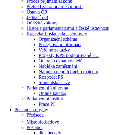
Proces příjímání zákonů
Přehled zákonodárné činnosti
Ústava ČR
Jednací řád
Důležité zákony
Historie parlamentarismu a české ústavnosti
Kancelář Poslanecké sněmovny
Organizační schéma
Poskytování informací
Veřejné zakázky
Projekty KPS podporované EU
Ochrana oznamovatelů
Nabídka zaměstnání
Nabídka nepotřebného majetku
Rozpočet PS
Studentské stáže
Parlamentní knihovna
Online katalog
Parlamentní institut
Práce PI
Poslanci a orgány
Předseda
Místopředsedové
Poslanci
dle abecedy