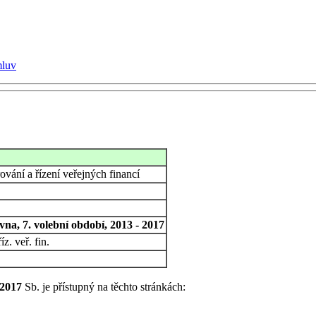
mluv
vání a řízení veřejných financí
na, 7. volební období, 2013 - 2017
z. veř. fin.
/2017
Sb. je přístupný na těchto stránkách: