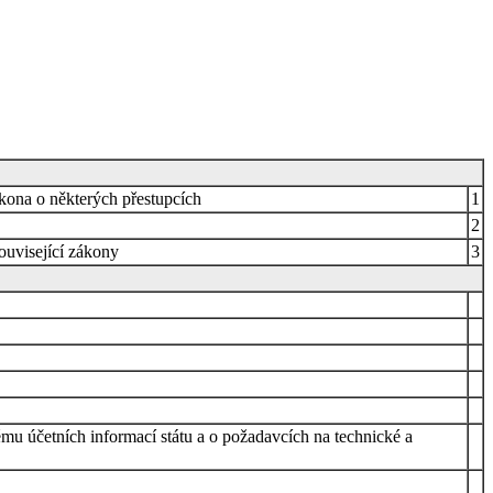
ákona o některých přestupcích
1
2
ouvisející zákony
3
mu účetních informací státu a o požadavcích na technické a