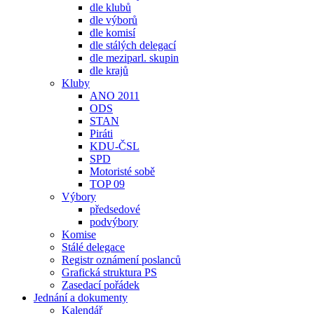
dle klubů
dle výborů
dle komisí
dle stálých delegací
dle meziparl. skupin
dle krajů
Kluby
ANO 2011
ODS
STAN
Piráti
KDU-ČSL
SPD
Motoristé sobě
TOP 09
Výbory
předsedové
podvýbory
Komise
Stálé delegace
Registr oznámení poslanců
Grafická struktura PS
Zasedací pořádek
Jednání a dokumenty
Kalendář