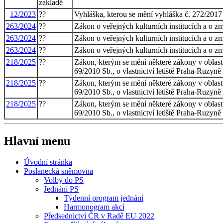
základě
12/2023
??
Vyhláška, kterou se mění vyhláška č. 272/2017 
263/2024
??
Zákon o veřejných kulturních institucích a o zm
263/2024
??
Zákon o veřejných kulturních institucích a o zm
263/2024
??
Zákon o veřejných kulturních institucích a o zm
218/2025
??
Zákon, kterým se mění některé zákony v oblasti
69/2010 Sb., o vlastnictví letiště Praha-Ruzyně
218/2025
??
Zákon, kterým se mění některé zákony v oblasti
69/2010 Sb., o vlastnictví letiště Praha-Ruzyně
218/2025
??
Zákon, kterým se mění některé zákony v oblasti
69/2010 Sb., o vlastnictví letiště Praha-Ruzyně
Hlavní menu
Úvodní stránka
Poslanecká sněmovna
Volby do PS
Jednání PS
Týdenní program jednání
Harmonogram akcí
Předsednictví ČR v Radě EU 2022