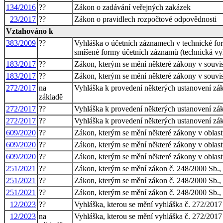
134/2016
??
Zákon o zadávání veřejných zakázek
23/2017
??
Zákon o pravidlech rozpočtové odpovědnosti
Vztahováno k
383/2009
??
Vyhláška o účetních záznamech v technické form
smíšené formy účetních záznamů (technická vy
183/2017
??
Zákon, kterým se mění některé zákony v souvisl
183/2017
??
Zákon, kterým se mění některé zákony v souvisl
272/2017
na
Vyhláška k provedení některých ustanovení zák
základě
272/2017
??
Vyhláška k provedení některých ustanovení zák
272/2017
??
Vyhláška k provedení některých ustanovení zák
609/2020
??
Zákon, kterým se mění některé zákony v oblasti
609/2020
??
Zákon, kterým se mění některé zákony v oblasti
609/2020
??
Zákon, kterým se mění některé zákony v oblasti
251/2021
??
Zákon, kterým se mění zákon č. 248/2000 Sb., o
251/2021
??
Zákon, kterým se mění zákon č. 248/2000 Sb., o
251/2021
??
Zákon, kterým se mění zákon č. 248/2000 Sb., o
12/2023
??
Vyhláška, kterou se mění vyhláška č. 272/2017 
12/2023
na
Vyhláška, kterou se mění vyhláška č. 272/2017 