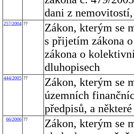
dani z nemovitostí,
257/2004
??
Zákon, kterým se m
s přijetím zákona o
zákona o kolektivn
dluhopisech
444/2005
??
Zákon, kterým se m
územních finančníc
předpisů, a některé
66/2006
??
Zákon, kterým se m