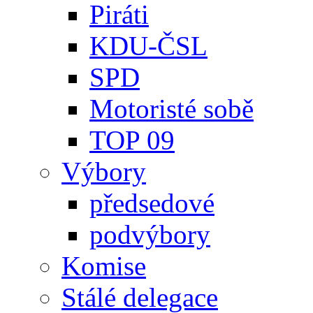
Piráti
KDU-ČSL
SPD
Motoristé sobě
TOP 09
Výbory
předsedové
podvýbory
Komise
Stálé delegace