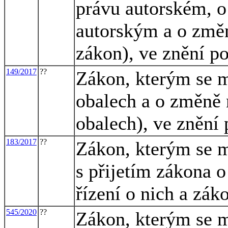
právu autorském, o
autorským a o změn
zákon), ve znění p
149/2017
??
Zákon, kterým se m
obalech a o změně 
obalech), ve znění 
183/2017
??
Zákon, kterým se m
s přijetím zákona 
řízení o nich a zák
545/2020
??
Zákon, kterým se m