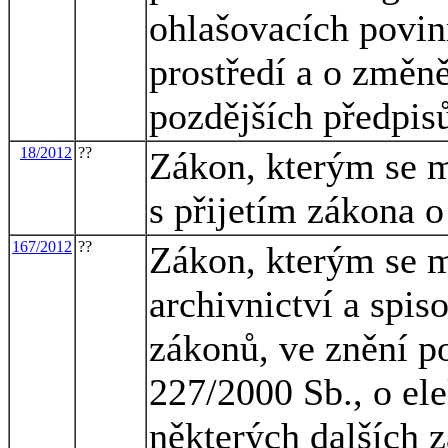
ohlašovacích povinn
prostředí a o změn
pozdějších předpisů
18/2012
??
Zákon, kterým se m
s přijetím zákona 
167/2012
??
Zákon, kterým se m
archivnictví a spis
zákonů, ve znění po
227/2000 Sb., o el
některých dalších 