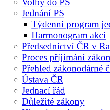
Volby do PS
Jednání PS
Týdenní program je
Harmonogram akcí
Předsednictví ČR v R
Proces příjímání záko
Přehled zákonodárné č
Ústava ČR
Jednací řád
Důležité zákony