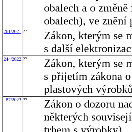
obalech a o změně 
obalech), ve znění 
261/2021
??
Zákon, kterým se m
s další elektroniza
244/2022
??
Zákon, kterým se m
s přijetím zákona 
plastových výrobků 
87/2023
??
Zákon o dozoru na
některých souvisej
trhem s výrobky)