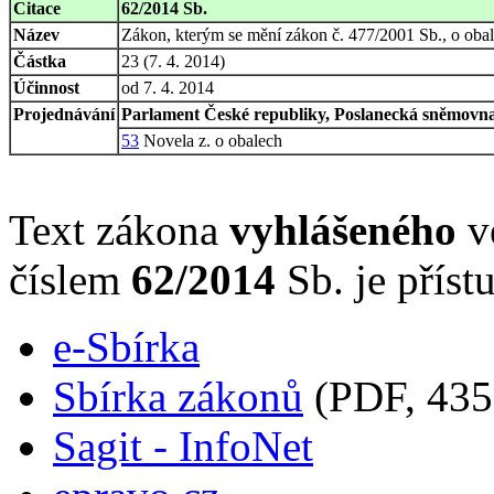
Citace
62/2014 Sb.
Název
Zákon, kterým se mění zákon č. 477/2001 Sb., o obal
Částka
23 (7. 4. 2014)
Účinnost
od 7. 4. 2014
Projednávání
Parlament České republiky, Poslanecká sněmovna,
53
Novela z. o obalech
Text zákona
vyhlášeného
ve
číslem
62/2014
Sb. je příst
e-Sbírka
Sbírka zákonů
(PDF, 435
Sagit - InfoNet