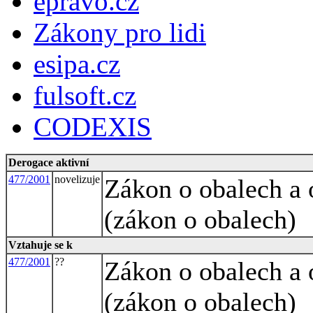
epravo.cz
Zákony pro lidi
esipa.cz
fulsoft.cz
CODEXIS
Derogace aktivní
477/2001
novelizuje
Zákon o obalech a
(zákon o obalech)
Vztahuje se k
477/2001
??
Zákon o obalech a
(zákon o obalech)