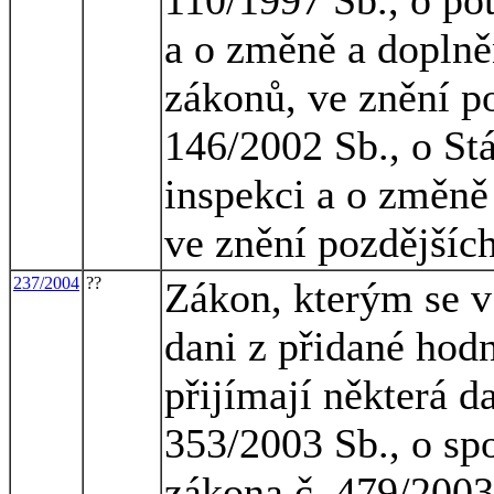
a o změně a doplně
zákonů, ve znění po
146/2002 Sb., o St
inspekci a o změně
ve znění pozdějšíc
237/2004
??
Zákon, kterým se v 
dani z přidané hod
přijímají některá d
353/2003 Sb., o sp
zákona č. 479/2003