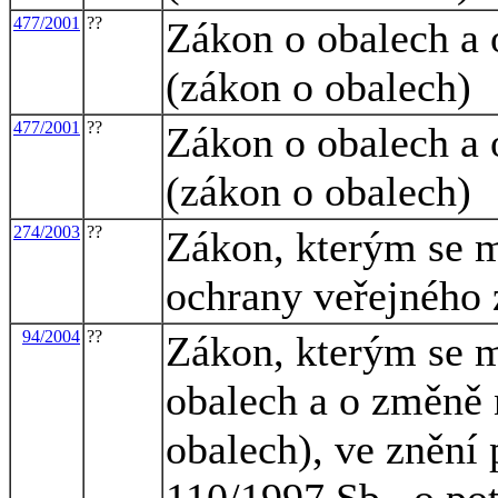
477/2001
??
Zákon o obalech a
(zákon o obalech)
477/2001
??
Zákon o obalech a
(zákon o obalech)
274/2003
??
Zákon, kterým se m
ochrany veřejného 
94/2004
??
Zákon, kterým se m
obalech a o změně 
obalech), ve znění 
110/1997 Sb., o po