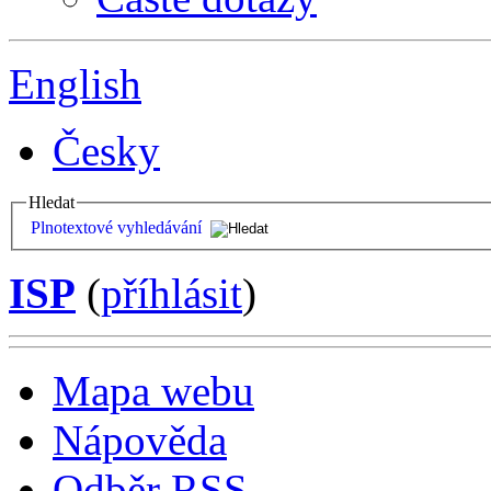
English
Česky
Hledat
Plnotextové vyhledávání
ISP
(
příhlásit
)
Mapa webu
Nápověda
Odběr RSS