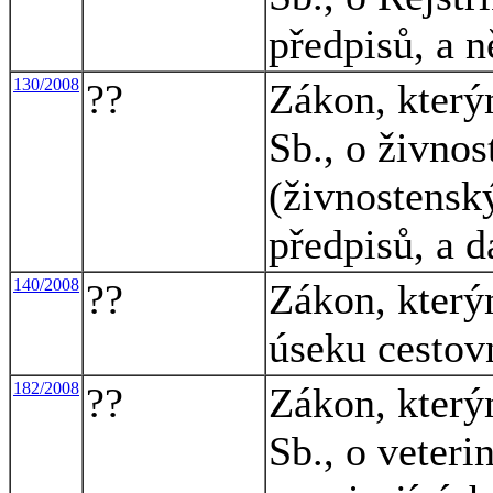
předpisů, a n
130/2008
??
Zákon, který
Sb., o živno
(živnostensk
předpisů, a d
140/2008
??
Zákon, který
úseku cestov
182/2008
??
Zákon, který
Sb., o veteri