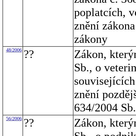
poplatcích, v
znění zákona 
zákony
48/2006
??
Zákon, který
Sb., o veteri
souvisejících
znění pozdějš
634/2004 Sb.
56/2006
??
Zákon, který
Sb., o podnik