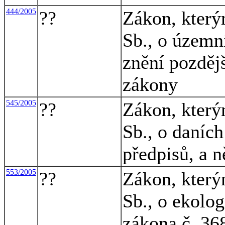
444/2005
??
Zákon, který
Sb., o územn
znění pozdějš
zákony
545/2005
??
Zákon, který
Sb., o daních
předpisů, a n
553/2005
??
Zákon, který
Sb., o ekolo
zákona č. 36