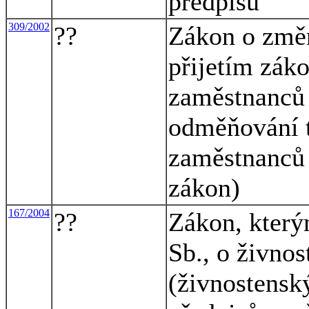
předpisů
309/2002
??
Zákon o změn
přijetím záko
zaměstnanců 
odměňování t
zaměstnanců 
zákon)
167/2004
??
Zákon, který
Sb., o živno
(živnostensk