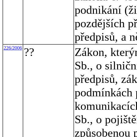
podnikání (ž
pozdějších p
předpisů, a n
226/2006
??
Zákon, který
Sb., o silnič
předpisů, zák
podmínkách 
komunikacích
Sb., o pojišt
způsobenou 