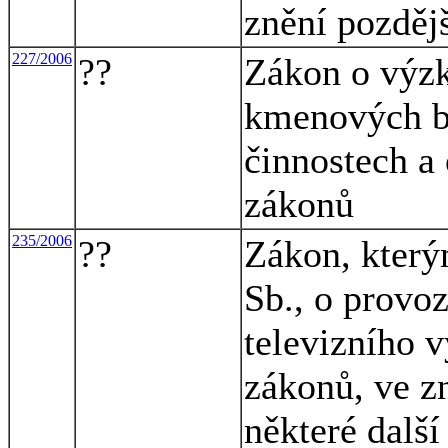
znění pozděj
227/2006
??
Zákon o výz
kmenových bu
činnostech a
zákonů
235/2006
??
Zákon, který
Sb., o provo
televizního v
zákonů, ve zn
některé dalš