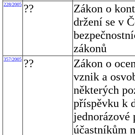
228/2005
??
Zákon o kont
držení se v 
bezpečnostní
zákonů
357/2005
??
Zákon o ocen
vznik a osvo
některých po
příspěvku k 
jednorázové 
účastníkům n