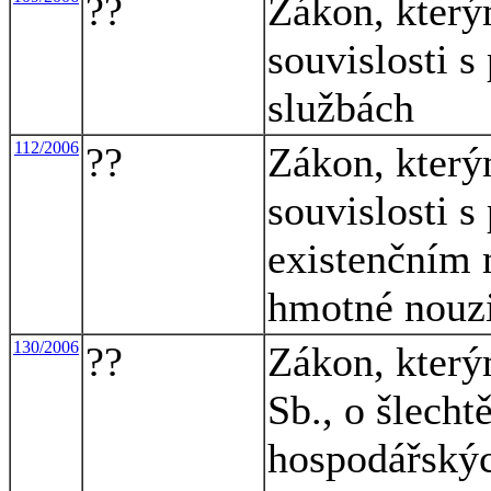
??
Zákon, který
souvislosti s
službách
112/2006
??
Zákon, který
souvislosti s
existenčním 
hmotné nouz
130/2006
??
Zákon, který
Sb., o šlecht
hospodářskýc