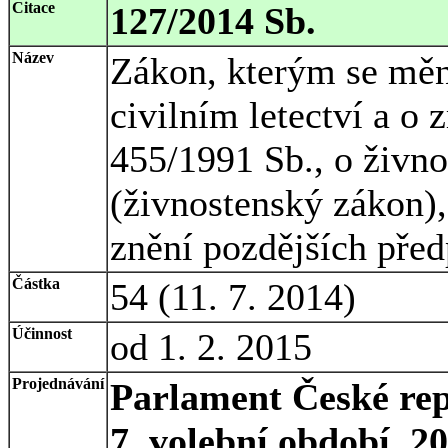
Citace
127/2014 Sb.
Název
Zákon, kterým se měn
civilním letectví a o
455/1991 Sb., o živn
(živnostenský zákon),
znění pozdějších předp
Částka
54 (11. 7. 2014)
Účinnost
od 1. 2. 2015
Projednávání
Parlament České rep
7. volební období, 2