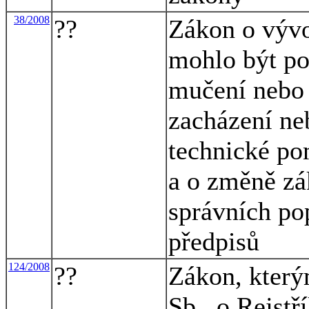
38/2008
??
Zákon o vývo
mohlo být po
mučení nebo j
zacházení neb
technické po
a o změně zá
správních pop
předpisů
124/2008
??
Zákon, který
Sb., o Rejstř