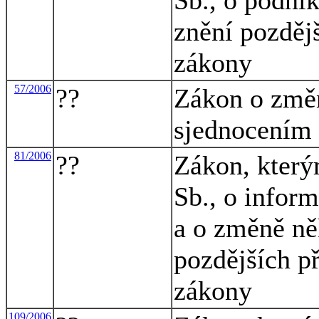
znění pozdějš
zákony
57/2006
??
Zákon o změn
sjednocením 
81/2006
??
Zákon, který
Sb., o infor
a o změně ně
pozdějších př
zákony
109/2006