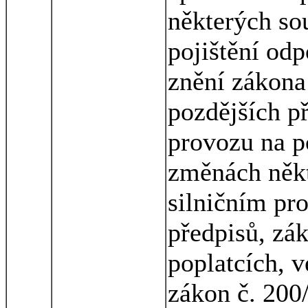
některých so
pojištění odp
znění zákona
pozdějších p
provozu na 
změnách někt
silničním pr
předpisů, zá
poplatcích, v
zákon č. 200/