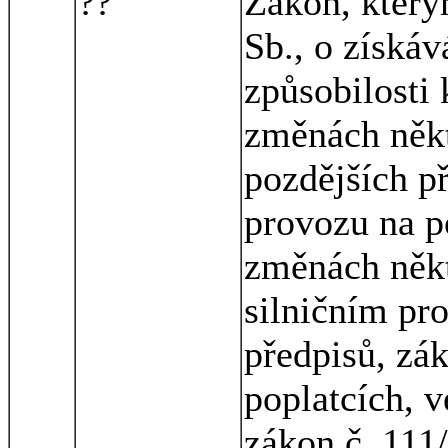
??
Zákon, který
Sb., o získá
způsobilosti 
změnách někt
pozdějších p
provozu na 
změnách někt
silničním pr
předpisů, zá
poplatcích, v
zákon č. 111/