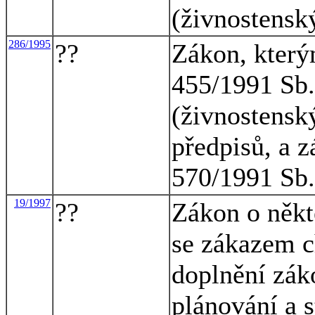
(živnostensk
286/1995
??
Zákon, který
455/1991 Sb.
(živnostensk
předpisů, a 
570/1991 Sb.
19/1997
??
Zákon o někt
se zákazem c
doplnění zák
plánování a 