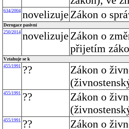
634/2004
novelizuje
Zákon o sprá
Derogace pasivní
250/2014
novelizuje
Zákon o změn
přijetím záko
Vztahuje se k
455/1991
??
Zákon o živn
(živnostensk
455/1991
??
Zákon o živn
(živnostensk
455/1991
??
Zákon o živn