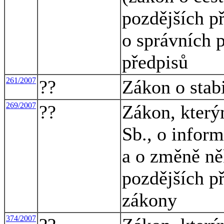
pozdějších př
o správních p
předpisů
261/2007
??
Zákon o stab
269/2007
??
Zákon, který
Sb., o infor
a o změně ně
pozdějších př
zákony
374/2007