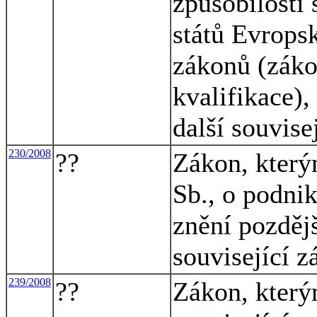
způsobilosti 
států Evrops
zákonů (záko
kvalifikace),
další souvise
230/2008
??
Zákon, který
Sb., o podnik
znění pozdějš
související 
239/2008
??
Zákon, který