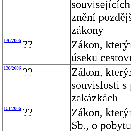
souvisejícíc
znění pozdějš
zákony
136/2006
??
Zákon, který
úseku cestov
138/2006
??
Zákon, který
souvislosti s
zakázkách
161/2006
??
Zákon, který
Sb., o pobyt