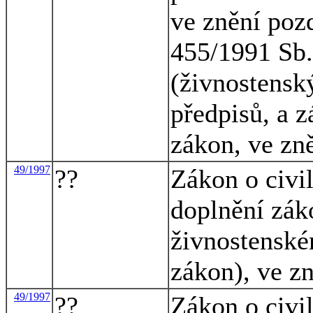
ve znění pozd
455/1991 Sb.
(živnostensk
předpisů, a z
zákon, ve zn
49/1997
??
Zákon o civi
doplnění zák
živnostenské
zákon), ve z
49/1997
??
Zákon o civi