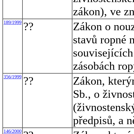
zákon), ve z
189/1999
??
Zákon o nouz
stavů ropné 
souvisejícíc
zásobách rop
356/1999
??
Zákon, který
Sb., o živno
(živnostensk
předpisů, a n
146/2000