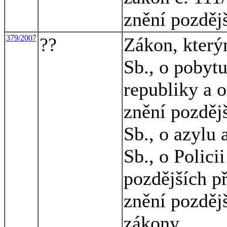
znění pozděj
379/2007
??
Zákon, který
Sb., o pobyt
republiky a 
znění pozděj
Sb., o azylu
Sb., o Polici
pozdějších př
znění pozdějš
zákony