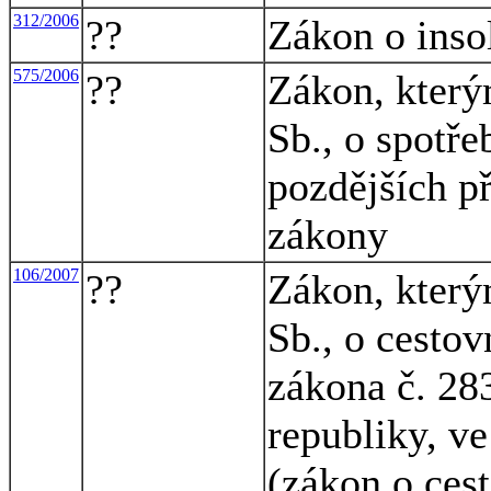
312/2006
??
Zákon o inso
575/2006
??
Zákon, který
Sb., o spotře
pozdějších př
zákony
106/2007
??
Zákon, který
Sb., o cesto
zákona č. 283
republiky, ve
(zákon o ces