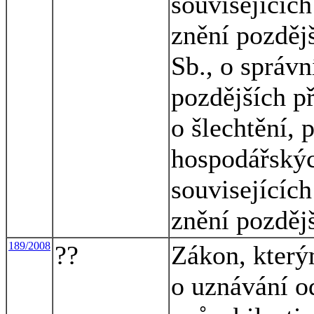
souvisejících
znění pozděj
Sb., o správn
pozdějších př
o šlechtění, 
hospodářskýc
souvisejícíc
znění pozděj
189/2008
??
Zákon, který
o uznávání od