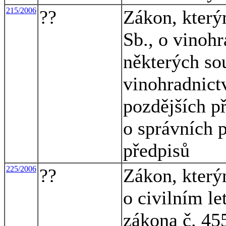
215/2006
??
Zákon, který
Sb., o vinohr
některých so
vinohradnictv
pozdějších př
o správních p
předpisů
225/2006
??
Zákon, který
o civilním le
zákona č. 45