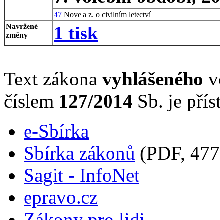
47
Novela z. o civilním letectví
Navržené
1 tisk
změny
Text zákona
vyhlášeného
ve
číslem
127/2014
Sb. je přís
e-Sbírka
Sbírka zákonů
(PDF, 477
Sagit - InfoNet
epravo.cz
Zákony pro lidi