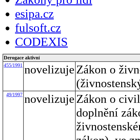
esipa.cz
fulsoft.cz
CODEXIS
Derogace aktivní
455/1991
novelizuje
Zákon o živn
(živnostensk
49/1997
novelizuje
Zákon o civi
doplnění zák
živnostenské
zákon), ve z