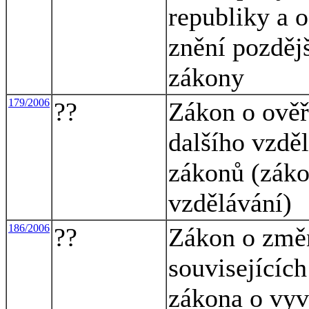
republiky a 
znění pozdějš
zákony
179/2006
??
Zákon o ověř
dalšího vzdě
zákonů (záko
vzdělávání)
186/2006
??
Zákon o změ
souvisejících
zákona o vyv