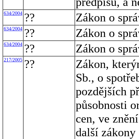
předpisů, a n
634/2004
??
Zákon o sprá
634/2004
??
Zákon o sprá
634/2004
??
Zákon o sprá
217/2005
??
Zákon, který
Sb., o spotře
pozdějších p
působnosti o
cen, ve znění
další zákony