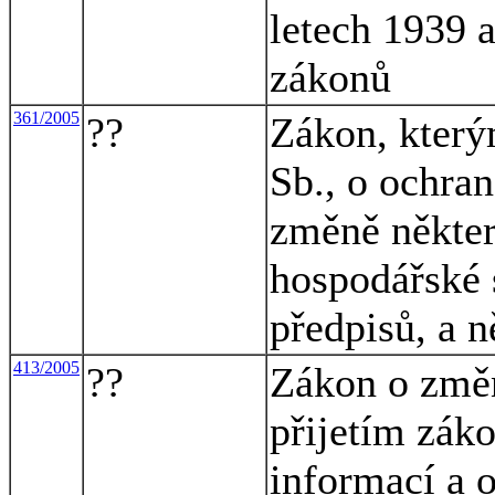
letech 1939 
zákonů
361/2005
??
Zákon, který
Sb., o ochra
změně někter
hospodářské 
předpisů, a n
413/2005
??
Zákon o změn
přijetím zák
informací a o