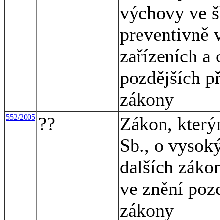
výchovy ve š
preventivně 
zařízeních a
pozdějších př
zákony
552/2005
??
Zákon, který
Sb., o vysok
dalších záko
ve znění pozd
zákony