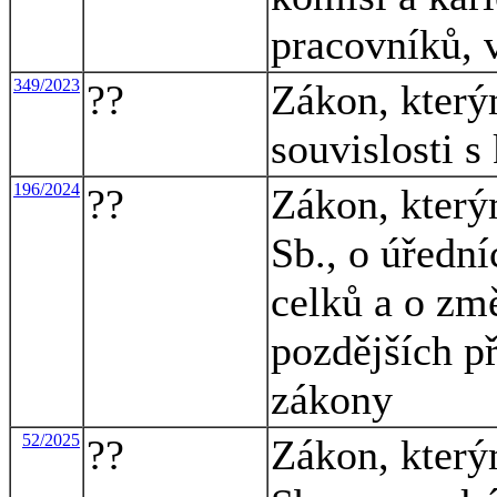
pracovníků, 
349/2023
??
Zákon, který
souvislosti s
196/2024
??
Zákon, který
Sb., o úředn
celků a o zm
pozdějších př
zákony
52/2025
??
Zákon, který