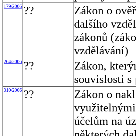
179/2006
??
Zákon o ověř
dalšího vzdě
zákonů (záko
vzdělávání)
264/2006
??
Zákon, který
souvislosti s
310/2006
??
Zákon o nakl
využitelným
účelům na úz
některých da