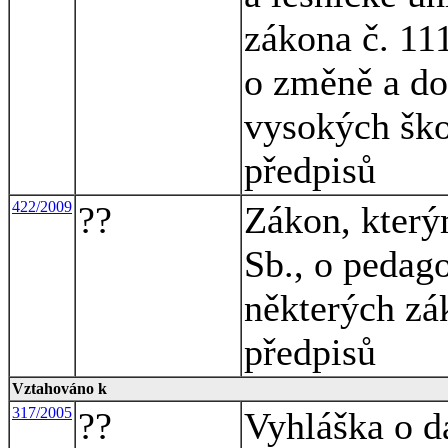
zákona č. 11
o změně a do
vysokých ško
předpisů
422/2009
??
Zákon, který
Sb., o pedag
některých zá
předpisů
Vztahováno k
317/2005
??
Vyhláška o d