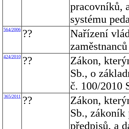
pracovníků, 
systému ped
564/2006
??
Nařízení vlá
zaměstnanců 
424/2010
??
Zákon, který
Sb., o základ
č. 100/2010 S
365/2011
??
Zákon, který
Sb., zákoník 
předpisů, a d