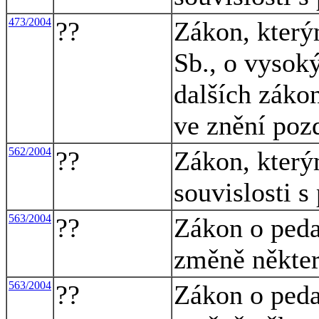
473/2004
??
Zákon, který
Sb., o vysok
dalších záko
ve znění poz
562/2004
??
Zákon, který
souvislosti s
563/2004
??
Zákon o peda
změně někte
563/2004
??
Zákon o peda