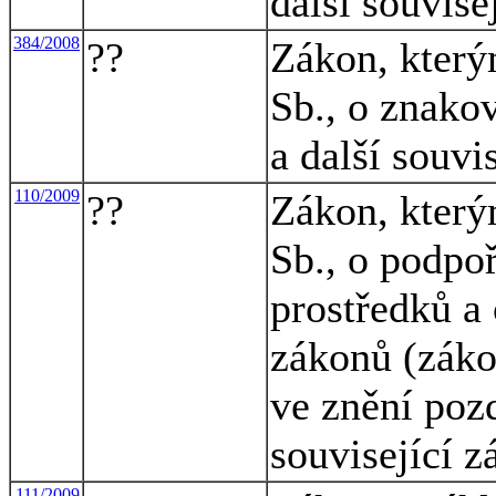
další souvise
384/2008
??
Zákon, který
Sb., o znako
a další souvi
110/2009
??
Zákon, který
Sb., o podpo
prostředků a
zákonů (záko
ve znění pozd
související 
111/2009