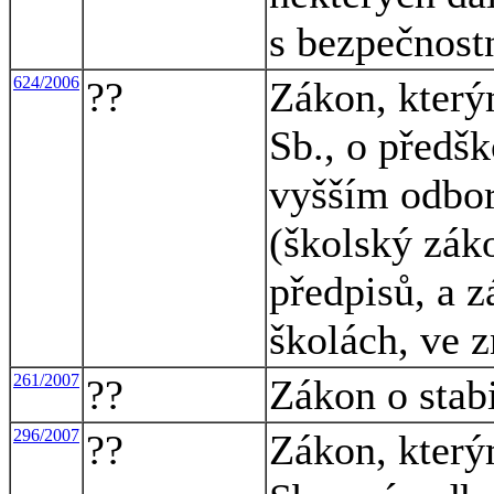
s bezpečnost
624/2006
??
Zákon, který
Sb., o předš
vyšším odbor
(školský zák
předpisů, a 
školách, ve 
261/2007
??
Zákon o stab
296/2007
??
Zákon, který