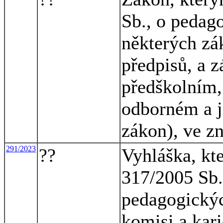
Sb., o pedag
některých zá
předpisů, a z
předškolním,
odborném a j
zákon), ve z
291/2023
??
Vyhláška, kt
317/2005 Sb.
pedagogickýc
komisi a kar