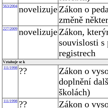
563/2004
novelizuje
Zákon o peda
změně někte
227/2009
novelizuje
Zákon, který
souvislosti s
registrech
Vztahuje se k
111/1998
??
Zákon o vyso
doplnění dal
školách)
111/1998
??
Zákon o vyso