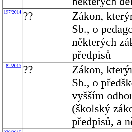
některých de
197/2014
??
Zákon, který
Sb., o pedag
některých zá
předpisů
82/2015
??
Zákon, který
Sb., o předš
vyšším odbor
(školský zák
předpisů, a n