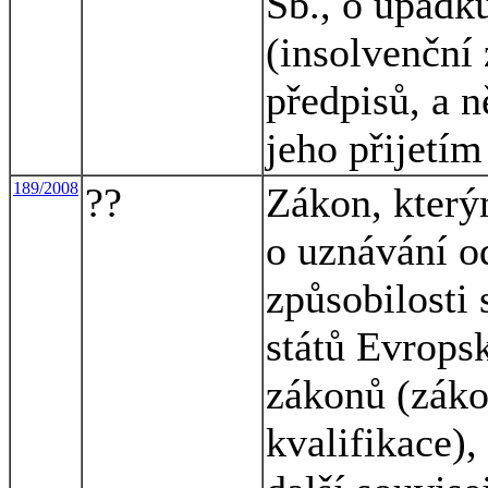
Sb., o úpadk
(insolvenční 
předpisů, a n
jeho přijetím
189/2008
??
Zákon, který
o uznávání od
způsobilosti 
států Evrops
zákonů (záko
kvalifikace),