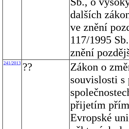
Sb., o vysok
dalších záko
ve znění pozd
117/1995 Sb.,
znění pozděj
241/2013
??
Zákon o změ
souvislosti s
společnostech
přijetím pří
Evropské uni