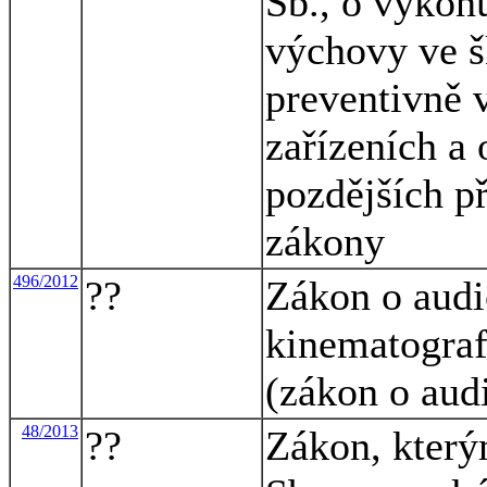
Sb., o výkon
výchovy ve š
preventivně 
zařízeních a
pozdějších př
zákony
496/2012
??
Zákon o audi
kinematograf
(zákon o aud
48/2013
??
Zákon, který