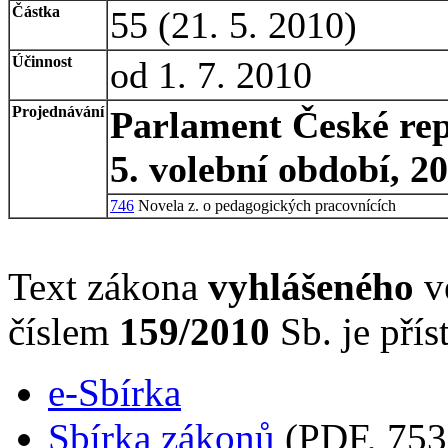
Částka
55 (21. 5. 2010)
Účinnost
od 1. 7. 2010
Projednávání
Parlament České rep
5. volební období, 2
746
Novela z. o pedagogických pracovnících
Text zákona
vyhlášeného
ve
číslem
159/2010
Sb. je přís
e-Sbírka
Sbírka zákonů
(PDF, 753