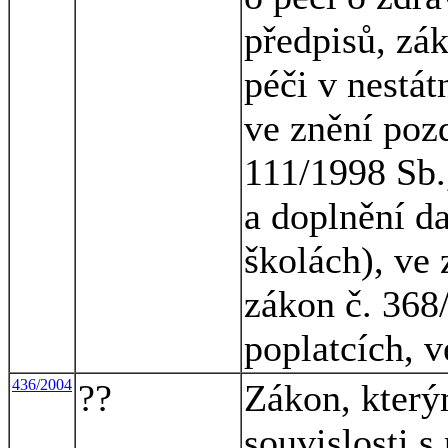
předpisů, zák
péči v nestát
ve znění pozd
111/1998 Sb.
a doplnění d
školách), ve 
zákon č. 368
poplatcích, v
436/2004
??
Zákon, který
souvislosti s