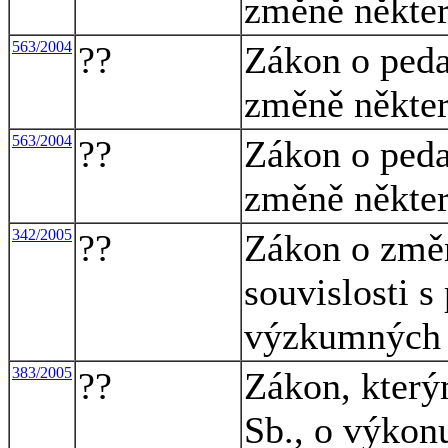
změně někte
563/2004
??
Zákon o peda
změně někte
563/2004
??
Zákon o peda
změně někte
342/2005
??
Zákon o změ
souvislosti s
výzkumných i
383/2005
??
Zákon, který
Sb., o výkon