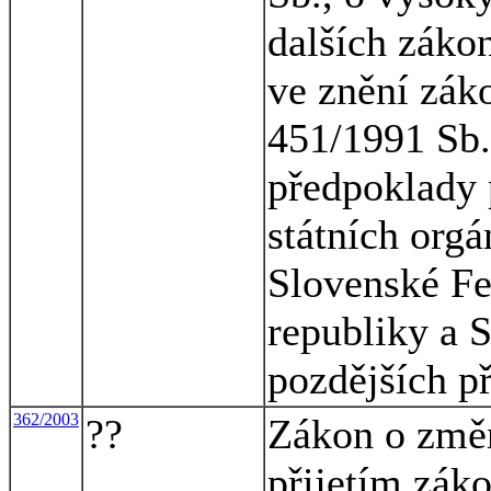
dalších záko
ve znění záko
451/1991 Sb.,
předpoklady 
státních org
Slovenské Fe
republiky a 
pozdějších p
362/2003
??
Zákon o změn
přijetím zák