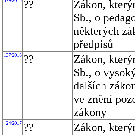
379/2015
??
Zákon, který
Sb., o pedag
některých zá
předpisů
137/2016
??
Zákon, který
Sb., o vysok
dalších záko
ve znění pozd
zákony
24/2017
??
Zákon, který