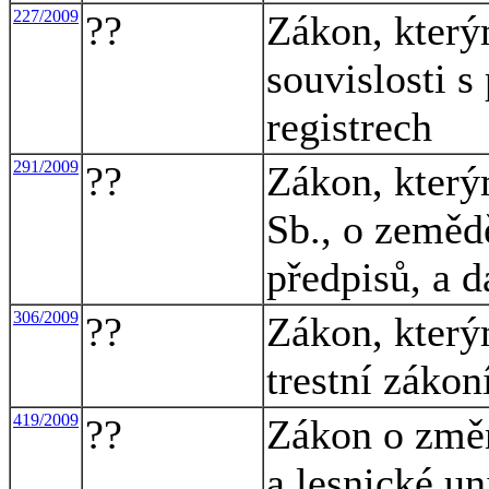
227/2009
??
Zákon, který
souvislosti s
registrech
291/2009
??
Zákon, který
Sb., o zemědě
předpisů, a d
306/2009
??
Zákon, který
trestní zákon
419/2009
??
Zákon o změ
a lesnické u