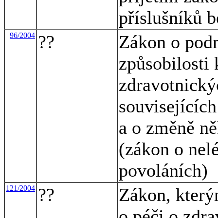
příslušníků 
96/2004
??
Zákon o podm
způsobilosti
zdravotnický
souvisejícíc
a o změně ně
(zákon o nel
povoláních)
121/2004
??
Zákon, který
o péči o zdra