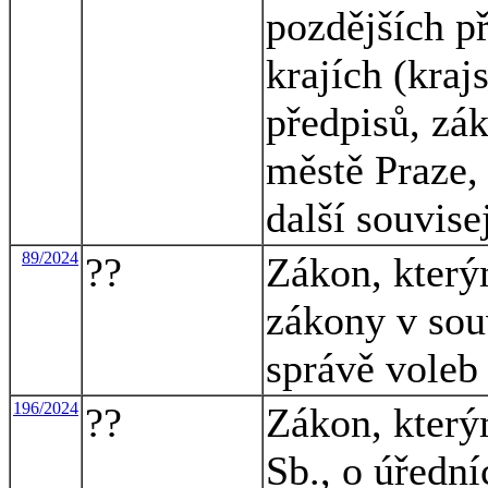
pozdějších p
krajích (kraj
předpisů, zá
městě Praze, 
další souvise
89/2024
??
Zákon, který
zákony v souv
správě voleb
196/2024
??
Zákon, který
Sb., o úředn