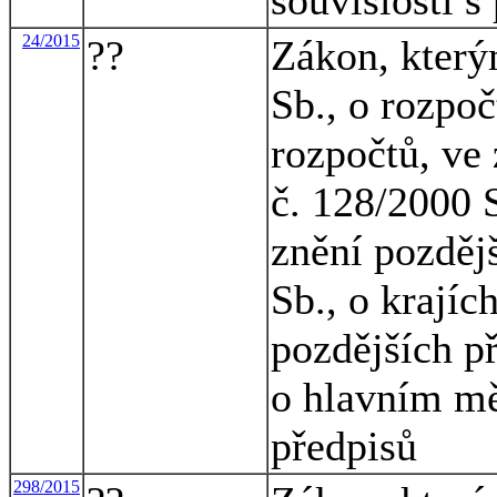
24/2015
??
Zákon, který
Sb., o rozpo
rozpočtů, ve
č. 128/2000 S
znění pozděj
Sb., o krajíc
pozdějších př
o hlavním mě
předpisů
298/2015