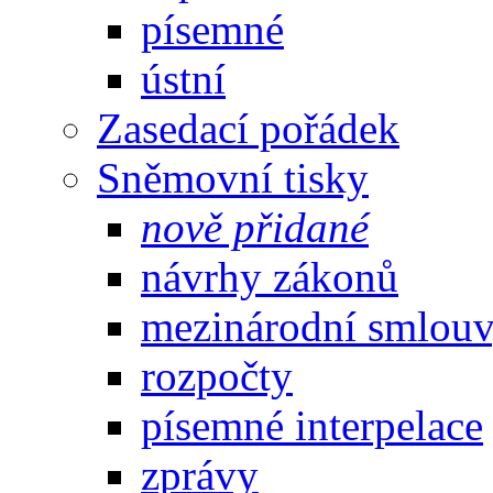
písemné
ústní
Zasedací pořádek
Sněmovní tisky
nově přidané
návrhy zákonů
mezinárodní smlou
rozpočty
písemné interpelace
zprávy