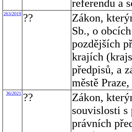
referendu a s
263/2019
??
Zákon, který
Sb., o obcích
pozdějších p
krajích (kraj
předpisů, a 
městě Praze,
36/2021
??
Zákon, který
souvislosti s
právních př