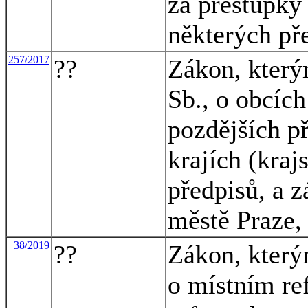
za přestupky 
některých př
257/2017
??
Zákon, který
Sb., o obcích
pozdějších p
krajích (kraj
předpisů, a 
městě Praze,
38/2019
??
Zákon, který
o místním re