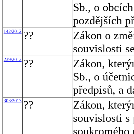
Sb., o obcích
pozdějších p
142/2012
??
Zákon o změ
souvislosti s
239/2012
??
Zákon, který
Sb., o účetni
předpisů, a d
303/2013
??
Zákon, který
souvislosti s
soukromého 