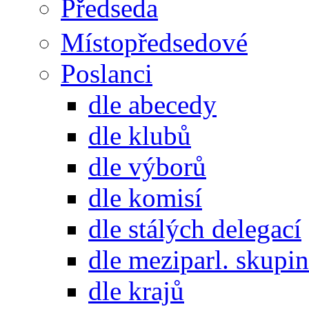
Předseda
Místopředsedové
Poslanci
dle abecedy
dle klubů
dle výborů
dle komisí
dle stálých delegací
dle meziparl. skupin
dle krajů