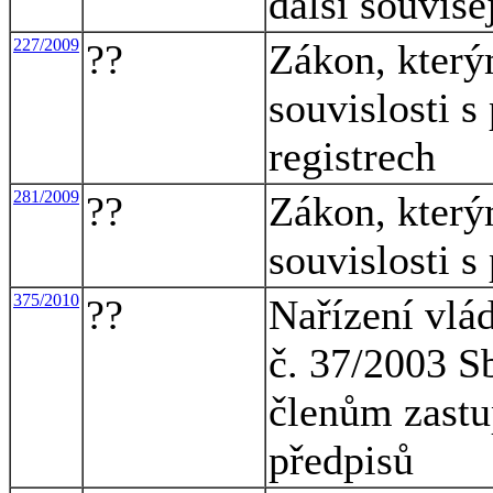
další souvise
227/2009
??
Zákon, který
souvislosti s
registrech
281/2009
??
Zákon, který
souvislosti s
375/2010
??
Nařízení vlá
č. 37/2003 S
členům zastup
předpisů