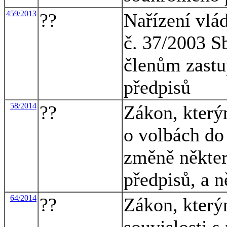
459/2013
??
Nařízení vlá
č. 37/2003 S
členům zastup
předpisů
58/2014
??
Zákon, který
o volbách do
změně někter
předpisů, a n
64/2014
??
Zákon, který
souvislosti s