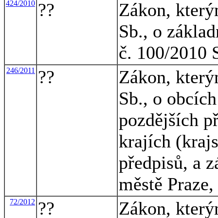
424/2010
??
Zákon, který
Sb., o základ
č. 100/2010 S
246/2011
??
Zákon, který
Sb., o obcích
pozdějších p
krajích (kraj
předpisů, a 
městě Praze,
72/2012
??
Zákon, který