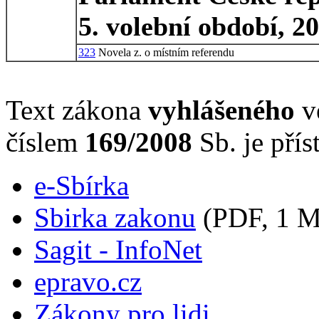
5. volební období, 2
323
Novela z. o místním referendu
Text zákona
vyhlášeného
ve
číslem
169/2008
Sb. je přís
e-Sbírka
Sbirka zakonu
(PDF, 1 
Sagit - InfoNet
epravo.cz
Zákony pro lidi