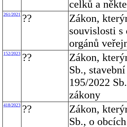
celků a někt
261/2021
??
Zákon, který
souvislosti s
orgánů veřej
152/2023
??
Zákon, který
Sb., stavební
195/2022 Sb.,
zákony
418/2023
??
Zákon, který
Sb., o obcích