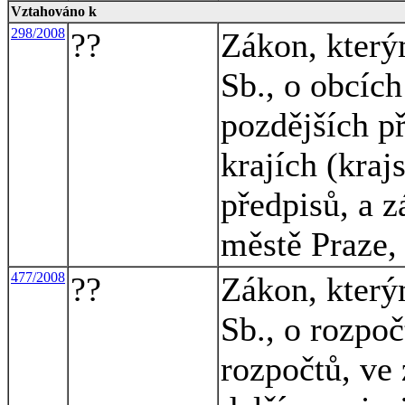
Vztahováno k
298/2008
??
Zákon, který
Sb., o obcích
pozdějších p
krajích (kraj
předpisů, a 
městě Praze,
477/2008
??
Zákon, který
Sb., o rozpo
rozpočtů, ve 