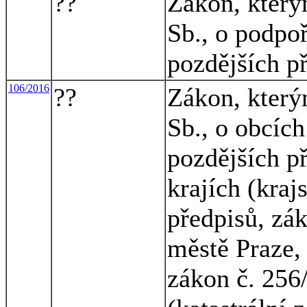
??
Zákon, který
Sb., o podpoř
pozdějších př
106/2016
??
Zákon, který
Sb., o obcích
pozdějších p
krajích (kraj
předpisů, zá
městě Praze, 
zákon č. 256/