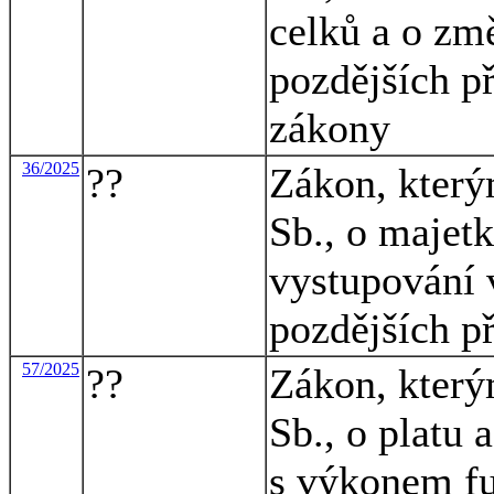
celků a o zm
pozdějších př
zákony
36/2025
??
Zákon, který
Sb., o majet
vystupování 
pozdějších př
57/2025
??
Zákon, který
Sb., o platu 
s výkonem fu