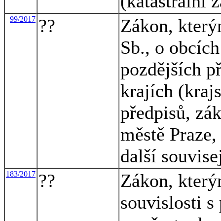
(katastrální 
99/2017
??
Zákon, který
Sb., o obcích
pozdějších p
krajích (kraj
předpisů, zá
městě Praze, 
další souvise
183/2017
??
Zákon, který
souvislosti s