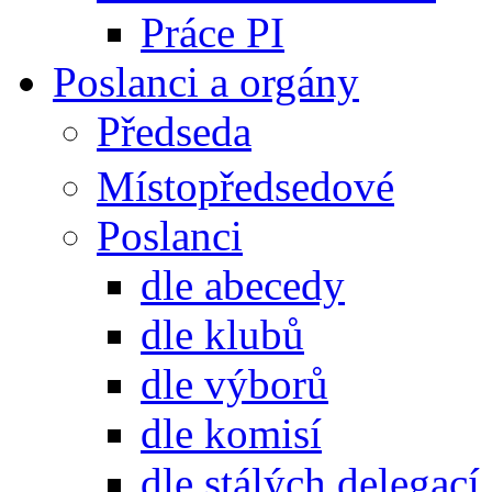
Práce PI
Poslanci a orgány
Předseda
Místopředsedové
Poslanci
dle abecedy
dle klubů
dle výborů
dle komisí
dle stálých delegací