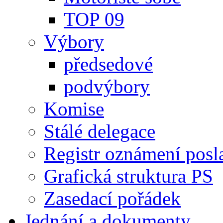
TOP 09
Výbory
předsedové
podvýbory
Komise
Stálé delegace
Registr oznámení posl
Grafická struktura PS
Zasedací pořádek
Jednání a dokumenty