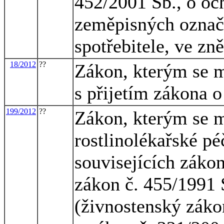
452/2001 Sb., o oc
zeměpisných označ
spotřebitele, ve zn
18/2012
??
Zákon, kterým se m
s přijetím zákona 
199/2012
??
Zákon, kterým se m
rostlinolékařské p
souvisejících zákon
zákon č. 455/1991 
(živnostenský zákon