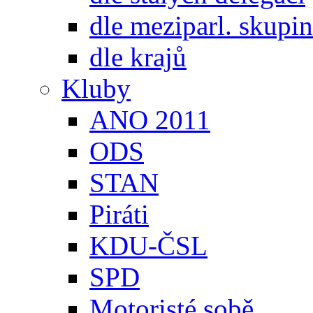
dle meziparl. skupin
dle krajů
Kluby
ANO 2011
ODS
STAN
Piráti
KDU-ČSL
SPD
Motoristé sobě