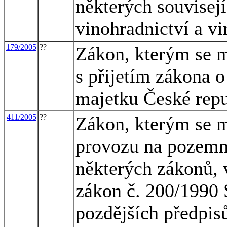
některých souvisej
vinohradnictví a vi
179/2005
??
Zákon, kterým se m
s přijetím zákona 
majetku České rep
411/2005
??
Zákon, kterým se m
provozu na pozemn
některých zákonů, 
zákon č. 200/1990 S
pozdějších předpisů