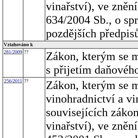
vinařství), ve zněn
634/2004 Sb., o spr
pozdějších předpis
Vztahováno k
281/2009
??
Zákon, kterým se m
s přijetím daňovéh
256/2011
??
Zákon, kterým se m
vinohradnictví a vi
souvisejících záko
vinařství), ve zněn