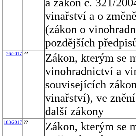
a zákon č. 321/2004
vinařství a o změn
(zákon o vinohradni
pozdějších předpis
26/2017
??
Zákon, kterým se m
vinohradnictví a vi
souvisejících záko
vinařství), ve zněn
další zákony
183/2017
??
Zákon, kterým se m