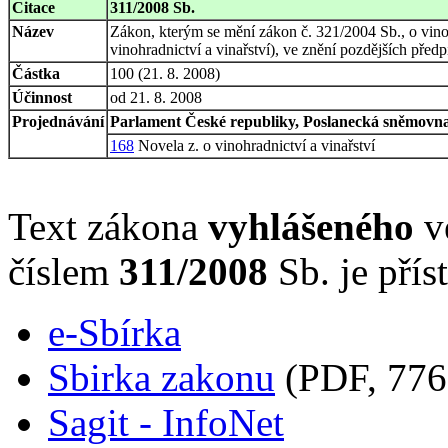
Citace
311/2008 Sb.
Název
Zákon, kterým se mění zákon č. 321/2004 Sb., o vinoh
vinohradnictví a vinařství), ve znění pozdějších předp
Částka
100 (21. 8. 2008)
Účinnost
od 21. 8. 2008
Projednávání
Parlament České republiky, Poslanecká sněmovna,
168
Novela z. o vinohradnictví a vinařství
Text zákona
vyhlášeného
ve
číslem
311/2008
Sb. je přís
e-Sbírka
Sbirka zakonu
(PDF, 776
Sagit - InfoNet