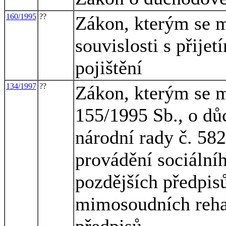
160/1995
??
Zákon, kterým se m
souvislosti s přij
pojištění
134/1997
??
Zákon, kterým se m
155/1995 Sb., o dů
národní rady č. 582
provádění sociální
pozdějších předpisů
mimosoudních rehab
předpisů