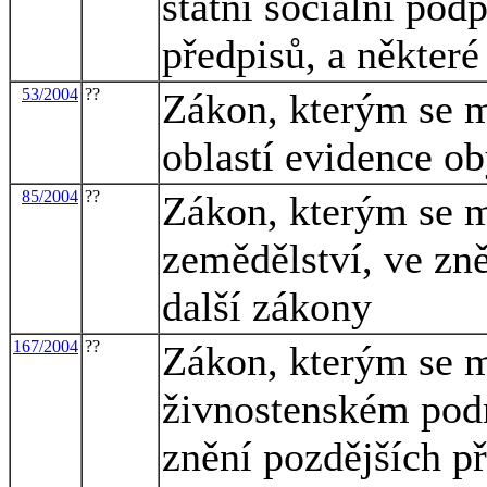
státní sociální pod
předpisů, a některé
53/2004
??
Zákon, kterým se m
oblastí evidence ob
85/2004
??
Zákon, kterým se m
zemědělství, ve zně
další zákony
167/2004
??
Zákon, kterým se m
živnostenském podn
znění pozdějších př