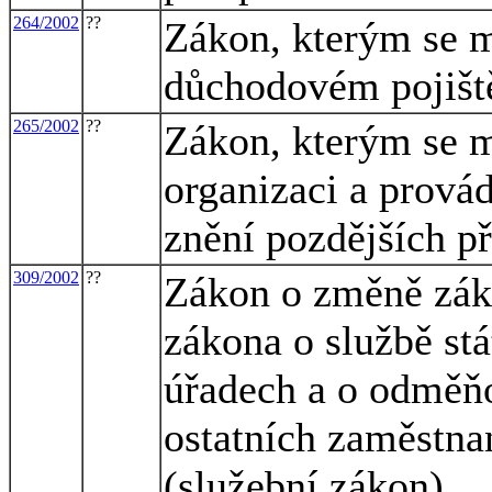
264/2002
??
Zákon, kterým se m
důchodovém pojiště
265/2002
??
Zákon, kterým se m
organizaci a provád
znění pozdějších p
309/2002
??
Zákon o změně záko
zákona o službě st
úřadech a o odměň
ostatních zaměstna
(služební zákon)