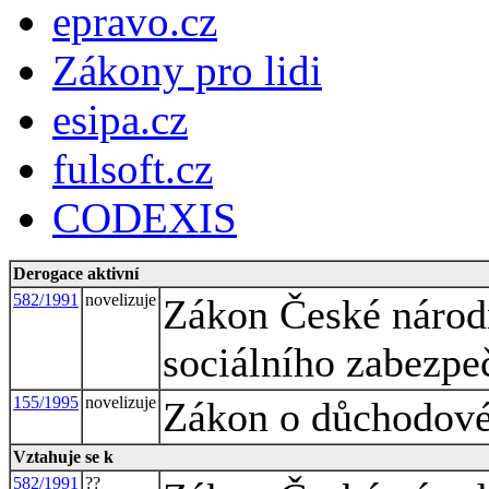
epravo.cz
Zákony pro lidi
esipa.cz
fulsoft.cz
CODEXIS
Derogace aktivní
582/1991
novelizuje
Zákon České národn
sociálního zabezpe
155/1995
novelizuje
Zákon o důchodové
Vztahuje se k
582/1991
??