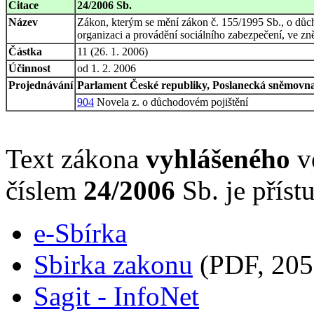
Citace
24/2006 Sb.
Název
Zákon, kterým se mění zákon č. 155/1995 Sb., o důch
organizaci a provádění sociálního zabezpečení, ve zn
Částka
11 (26. 1. 2006)
Účinnost
od 1. 2. 2006
Projednávání
Parlament České republiky, Poslanecká sněmovna,
904
Novela z. o důchodovém pojištění
Text zákona
vyhlášeného
ve
číslem
24/2006
Sb. je příst
e-Sbírka
Sbirka zakonu
(PDF, 205
Sagit - InfoNet