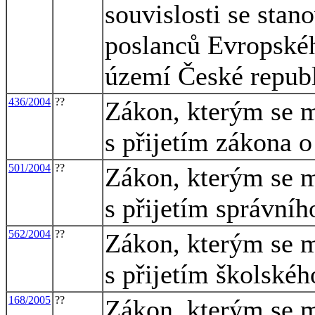
souvislosti se stan
poslanců Evropské
území České repub
436/2004
??
Zákon, kterým se m
s přijetím zákona 
501/2004
??
Zákon, kterým se m
s přijetím správníh
562/2004
??
Zákon, kterým se m
s přijetím školské
168/2005
??
Zákon, kterým se m