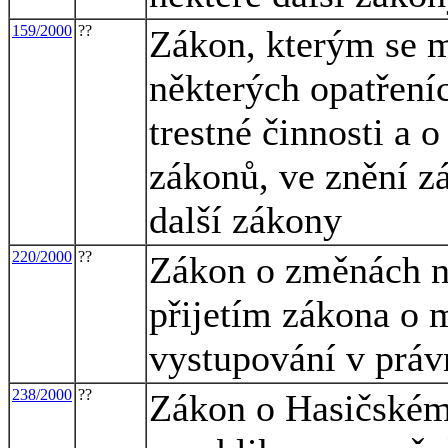
159/2000
??
Zákon, kterým se m
některých opatřeníc
trestné činnosti a 
zákonů, ve znění zá
další zákony
220/2000
??
Zákon o změnách ně
přijetím zákona o 
vystupování v práv
238/2000
??
Zákon o Hasičském