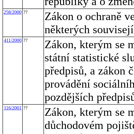
republiky a o změn
258/2000
??
Zákon o ochraně ve
některých souvisej
411/2000
??
Zákon, kterým se m
státní statistické s
předpisů, a zákon č
provádění sociální
pozdějších předpis
116/2001
??
Zákon, kterým se m
důchodovém pojiště