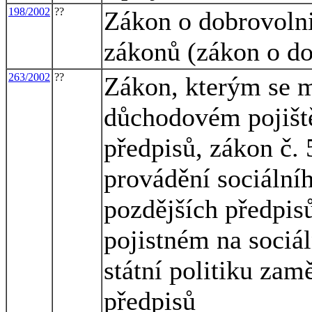
198/2002
??
Zákon o dobrovolni
zákonů (zákon o do
263/2002
??
Zákon, kterým se m
důchodovém pojiště
předpisů, zákon č. 
provádění sociální
pozdějších předpisů
pojistném na sociá
státní politiku zam
předpisů