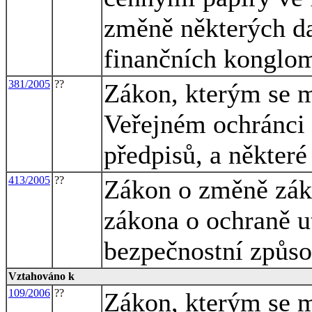
změně některých da
finančních konglo
381/2005
??
Zákon, kterým se m
Veřejném ochránci 
předpisů, a některé
413/2005
??
Zákon o změně záko
zákona o ochraně u
bezpečnostní způso
Vztahováno k
109/2006
??
Zákon, kterým se m