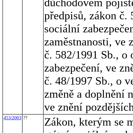
důchodovém pojiště
předpisů, zákon č.
sociální zabezpečen
zaměstnanosti, ve 
č. 582/1991 Sb., o 
zabezpečení, ve zn
č. 48/1997 Sb., o v
změně a doplnění n
ve znění pozdějšíc
453/2003
??
Zákon, kterým se m