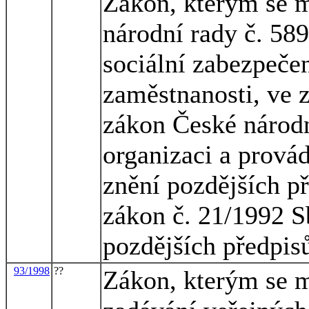
Zákon, kterým se m
národní rady č. 58
sociální zabezpečen
zaměstnanosti, ve z
zákon České národn
organizaci a provád
znění pozdějších p
zákon č. 21/1992 S
pozdějších předpis
93/1998
??
Zákon, kterým se m