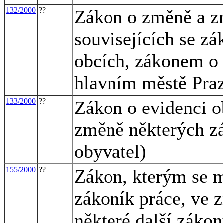
132/2000
??
Zákon o změně a z
souvisejících se z
obcích, zákonem o
hlavním městě Pra
133/2000
??
Zákon o evidenci o
změně některých zá
obyvatel)
155/2000
??
Zákon, kterým se m
zákoník práce, ve z
některé další záko