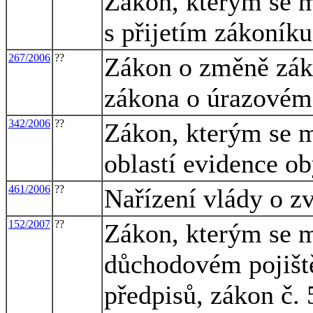
Zákon, kterým se m
s přijetím zákoníku
267/2006
??
Zákon o změně záko
zákona o úrazovém
342/2006
??
Zákon, kterým se m
oblastí evidence ob
461/2006
??
Nařízení vlády o z
152/2007
??
Zákon, kterým se m
důchodovém pojiště
předpisů, zákon č. 