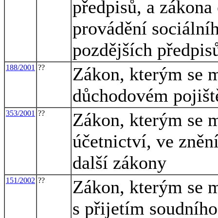
předpisů, a zákona 
provádění sociální
pozdějších předpis
188/2001
??
Zákon, kterým se m
důchodovém pojiště
353/2001
??
Zákon, kterým se m
účetnictví, ve zněn
další zákony
151/2002
??
Zákon, kterým se m
s přijetím soudníh