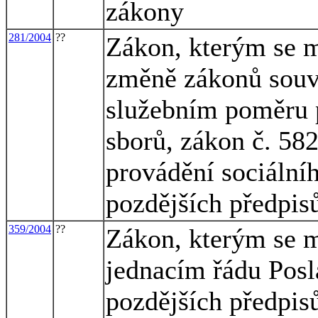
zákony
281/2004
??
Zákon, kterým se m
změně zákonů souvi
služebním poměru p
sborů, zákon č. 582
provádění sociální
pozdějších předpisů
359/2004
??
Zákon, kterým se m
jednacím řádu Pos
pozdějších předpisů