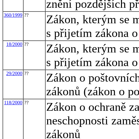
znění pozdějších př
360/1999
??
Zákon, kterým se m
s přijetím zákona o
18/2000
??
Zákon, kterým se m
s přijetím zákona 
29/2000
??
Zákon o poštovních
zákonů (zákon o po
118/2000
??
Zákon o ochraně za
neschopnosti zaměs
zákonů