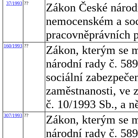
37/1993
??
Zákon České národ
nemocenském a soc
pracovněprávních 
160/1993
??
Zákon, kterým se m
národní rady č. 58
sociální zabezpečen
zaměstnanosti, ve 
č. 10/1993 Sb., a n
307/1993
??
Zákon, kterým se m
národní rady č. 58