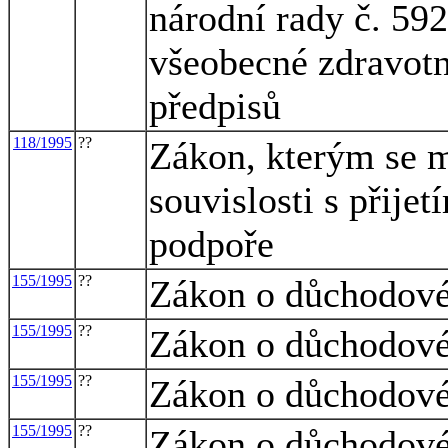
národní rady č. 59
všeobecné zdravotní
předpisů
118/1995
??
Zákon, kterým se m
souvislosti s přijet
podpoře
155/1995
??
Zákon o důchodové
155/1995
??
Zákon o důchodové
155/1995
??
Zákon o důchodové
155/1995
??
Zákon o důchodové