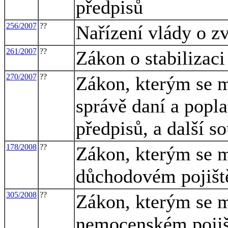
předpisů
256/2007
??
Nařízení vlády o z
261/2007
??
Zákon o stabilizaci
270/2007
??
Zákon, kterým se m
správě daní a popla
předpisů, a další s
178/2008
??
Zákon, kterým se m
důchodovém pojiště
305/2008
??
Zákon, kterým se m
nemocenském pojišt