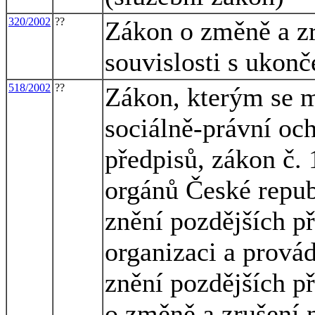
320/2002
??
Zákon o změně a zr
souvislosti s ukon
518/2002
??
Zákon, kterým se m
sociálně-právní och
předpisů, zákon č. 
orgánů České repub
znění pozdějších př
organizaci a provád
znění pozdějších př
o změně a zrušení 