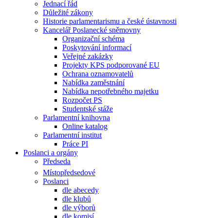
Jednací řád
Důležité zákony
Historie parlamentarismu a české ústavnosti
Kancelář Poslanecké sněmovny
Organizační schéma
Poskytování informací
Veřejné zakázky
Projekty KPS podporované EU
Ochrana oznamovatelů
Nabídka zaměstnání
Nabídka nepotřebného majetku
Rozpočet PS
Studentské stáže
Parlamentní knihovna
Online katalog
Parlamentní institut
Práce PI
Poslanci a orgány
Předseda
Místopředsedové
Poslanci
dle abecedy
dle klubů
dle výborů
dle komisí