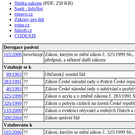
Sbirka zakonu
(PDF, 250 KB)
Sagit - InfoNet
epravo.cz
Zákony pro lidi
esipa.cz
fulsoft.cz
CODEXIS
Derogace pasivní
165/2006
novelizuje
Zákon, kterým se mění zákon č. 325/1999 Sb., o
předpisů, a některé další zákony
Vztahuje se k
99/1963
??
Občanský soudní řád
283/1991
??
Zákon České národní rady o Policii České repu
40/1993
??
Zákon České národní rady o nabývání a pozbýv
325/1999
??
Zákon o azylu a o změně zákona č. 283/1991 Sb.
326/1999
??
Zákon o pobytu cizinců na území České republ
133/2000
??
Zákon o evidenci obyvatel a rodných číslech a
500/2004
??
Zákon správní řád
Vztahováno k
165/2006
??
Zákon, kterým se mění zákon č. 325/1999 Sb., o