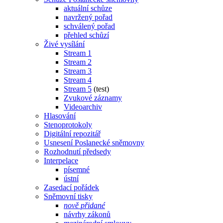
aktuální schůze
navržený pořad
schválený pořad
přehled schůzí
Živé vysílání
Stream 1
Stream 2
Stream 3
Stream 4
Stream 5
(test)
Zvukové záznamy
Videoarchiv
Hlasování
Stenoprotokoly
Digitální repozitář
Usnesení Poslanecké sněmovny
Rozhodnutí předsedy
Interpelace
písemné
ústní
Zasedací pořádek
Sněmovní tisky
nově přidané
návrhy zákonů