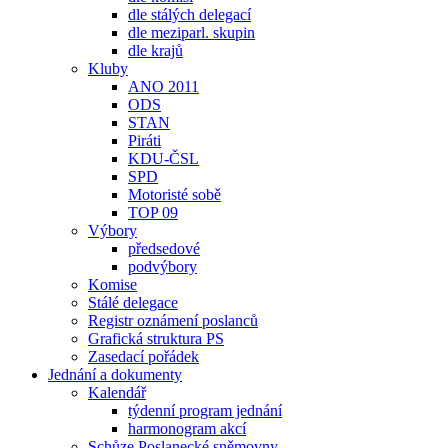
dle stálých delegací
dle meziparl. skupin
dle krajů
Kluby
ANO 2011
ODS
STAN
Piráti
KDU-ČSL
SPD
Motoristé sobě
TOP 09
Výbory
předsedové
podvýbory
Komise
Stálé delegace
Registr oznámení poslanců
Grafická struktura PS
Zasedací pořádek
Jednání a dokumenty
Kalendář
týdenní program jednání
harmonogram akcí
Schůze Poslanecké sněmovny