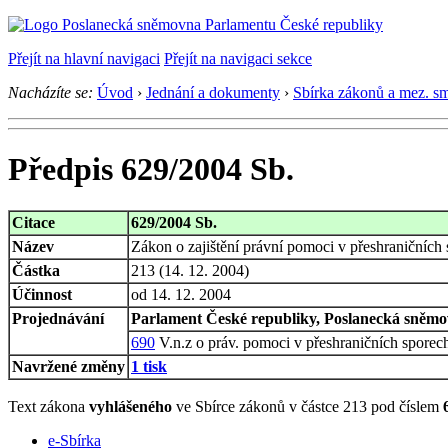
Přejít na hlavní navigaci
Přejít na navigaci sekce
Nacházíte se:
Úvod
›
Jednání a dokumenty
›
Sbírka zákonů a mez. s
Předpis 629/2004 Sb.
Citace
629/2004 Sb.
Název
Zákon o zajištění právní pomoci v přeshraničních
Částka
213 (14. 12. 2004)
Účinnost
od 14. 12. 2004
Projednávání
Parlament České republiky, Poslanecká sněmov
690
V.n.z o práv. pomoci v přeshraničních sporech
Navržené změny
1 tisk
Text zákona
vyhlášeného
ve Sbírce zákonů v částce 213 pod číslem
e-Sbírka