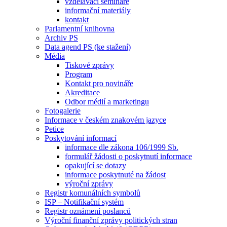
vzdělávací semináře
informační materiály
kontakt
Parlamentní knihovna
Archiv PS
Data agend PS (ke stažení)
Média
Tiskové zprávy
Program
Kontakt pro novináře
Akreditace
Odbor médií a marketingu
Fotogalerie
Informace v českém znakovém jazyce
Petice
Poskytování informací
informace dle zákona 106/1999 Sb.
formulář žádosti o poskytnutí informace
opakující se dotazy
informace poskytnuté na žádost
výroční zprávy
Registr komunálních symbolů
ISP – Notifikační systém
Registr oznámení poslanců
Výroční finanční zprávy politických stran