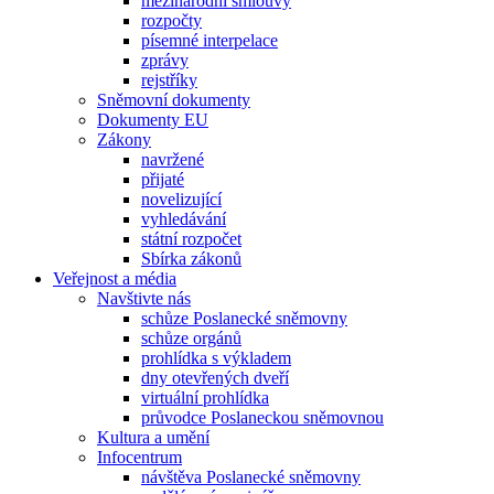
mezinárodní smlouvy
rozpočty
písemné interpelace
zprávy
rejstříky
Sněmovní dokumenty
Dokumenty EU
Zákony
navržené
přijaté
novelizující
vyhledávání
státní rozpočet
Sbírka zákonů
Veřejnost a média
Navštivte nás
schůze Poslanecké sněmovny
schůze orgánů
prohlídka s výkladem
dny otevřených dveří
virtuální prohlídka
průvodce Poslaneckou sněmovnou
Kultura a umění
Infocentrum
návštěva Poslanecké sněmovny