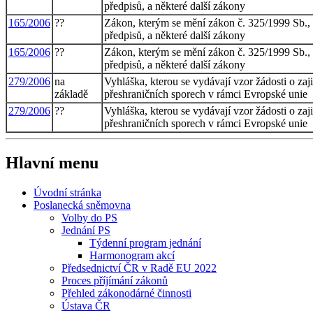
předpisů, a některé další zákony
165/2006
??
Zákon, kterým se mění zákon č. 325/1999 Sb., o
předpisů, a některé další zákony
165/2006
??
Zákon, kterým se mění zákon č. 325/1999 Sb., o
předpisů, a některé další zákony
279/2006
na
Vyhláška, kterou se vydávají vzor žádosti o zaj
základě
přeshraničních sporech v rámci Evropské unie
279/2006
??
Vyhláška, kterou se vydávají vzor žádosti o zaj
přeshraničních sporech v rámci Evropské unie
Hlavní menu
Úvodní stránka
Poslanecká sněmovna
Volby do PS
Jednání PS
Týdenní program jednání
Harmonogram akcí
Předsednictví ČR v Radě EU 2022
Proces příjímání zákonů
Přehled zákonodárné činnosti
Ústava ČR