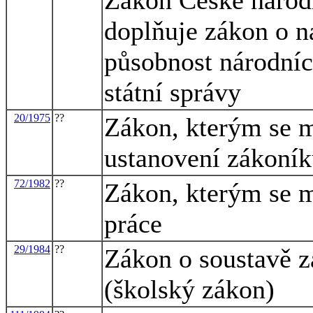
doplňuje zákon o n
působnost národníc
státní správy
20/1975
??
Zákon, kterým se m
ustanovení zákoník
72/1982
??
Zákon, kterým se m
práce
29/1984
??
Zákon o soustavě z
(školský zákon)