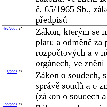
č. 65/1965 Sb., zák
předpisů
492/2001
??
Zákon, kterým se m
platu a odměně za 
rozpočtových a v n
orgánech, ve znění
6/2002
??
Zákon o soudech, so
správě soudů a o z
(zákon o soudech a
109/2002
??