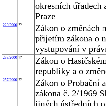
okresních úřadech
Praze
220/2000
??
Zákon o změnách ně
přijetím zákona o 
vystupování v práv
238/2000
??
Zákon o Hasičském
republiky a o změn
257/2000
??
Zákon o Probační a
zákona č. 2/1969 Sb
jiných ústředních o