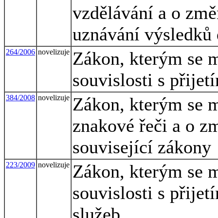
vzdělávání a o změ
uznávání výsledků 
264/2006
novelizuje
Zákon, kterým se m
souvislosti s přije
384/2008
novelizuje
Zákon, kterým se m
znakové řeči a o z
související zákony
223/2009
novelizuje
Zákon, kterým se m
souvislosti s přij
služeb