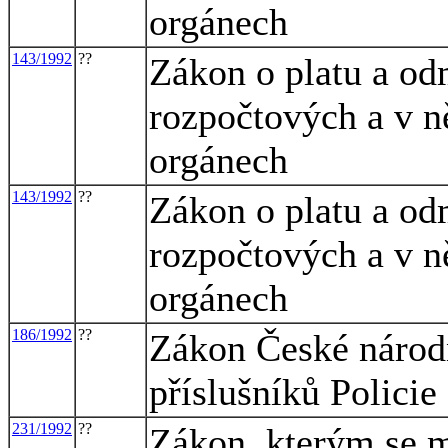
orgánech
143/1992
??
Zákon o platu a od
rozpočtových a v n
orgánech
143/1992
??
Zákon o platu a od
rozpočtových a v n
orgánech
186/1992
??
Zákon České národ
příslušníků Policie
231/1992
??
Zákon, kterým se m