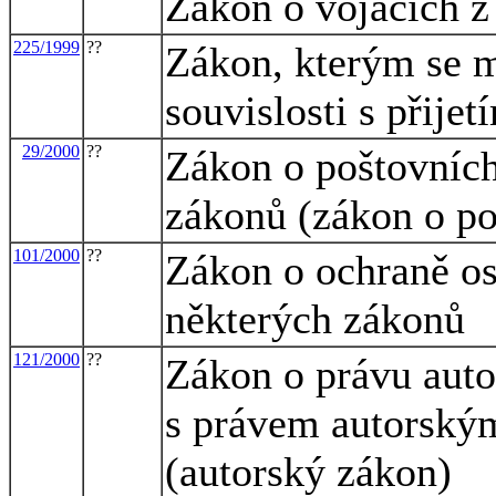
Zákon o vojácích z
225/1999
??
Zákon, kterým se m
souvislosti s přije
29/2000
??
Zákon o poštovních
zákonů (zákon o po
101/2000
??
Zákon o ochraně o
některých zákonů
121/2000
??
Zákon o právu auto
s právem autorský
(autorský zákon)