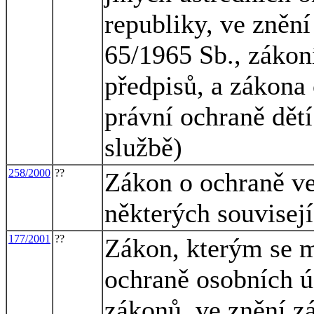
republiky, ve znění
65/1965 Sb., zákon
předpisů, a zákona 
právní ochraně dět
službě)
258/2000
??
Zákon o ochraně ve
některých souvisej
177/2001
??
Zákon, kterým se m
ochraně osobních ú
zákonů, ve znění z