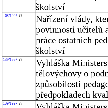
školství
68/1997
??
Nařízení vlády, kt
povinnosti učitelů
práce ostatních pe
školství
139/1997
??
Vyhláška Ministers
tělovýchovy o pod
způsobilosti pedag
předpokladech kva
139/1997
??
Vyhláška Ministers