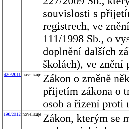
227/2009 Sb., kter
souvislosti s přije
registrech, ve zněn
111/1998 Sb., o vy
doplnění dalších z
školách), ve znění 
420/2011
novelizuje
Zákon o změně někt
přijetím zákona o 
osob a řízení proti
198/2012
novelizuje
Zákon, kterým se m