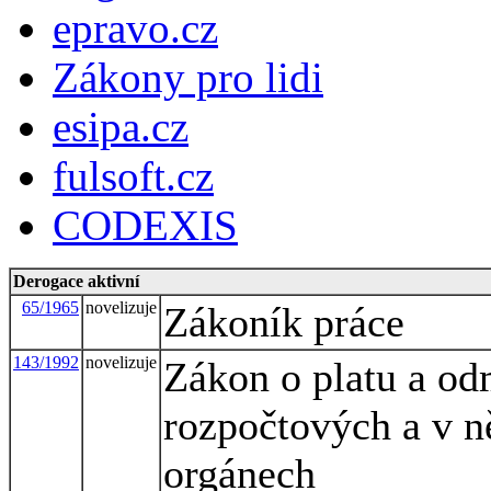
epravo.cz
Zákony pro lidi
esipa.cz
fulsoft.cz
CODEXIS
Derogace aktivní
65/1965
novelizuje
Zákoník práce
143/1992
novelizuje
Zákon o platu a od
rozpočtových a v n
orgánech