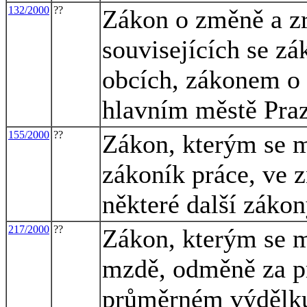
132/2000
??
Zákon o změně a z
souvisejících se z
obcích, zákonem o
hlavním městě Pra
155/2000
??
Zákon, kterým se m
zákoník práce, ve z
některé další záko
217/2000
??
Zákon, kterým se m
mzdě, odměně za p
průměrném výdělku,