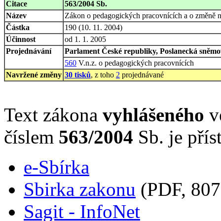
Citace
563/2004 Sb.
Název
Zákon o pedagogických pracovnících a o změně 
Částka
190 (10. 11. 2004)
Účinnost
od 1. 1. 2005
Projednávání
Parlament České republiky, Poslanecká sněmov
560
V.n.z. o pedagogických pracovnících
Navržené změny
30 tisků
, z toho
2
projednávané
Text zákona
vyhlášeného
ve
číslem
563/2004
Sb. je přís
e-Sbírka
Sbirka zakonu
(PDF, 807
Sagit - InfoNet