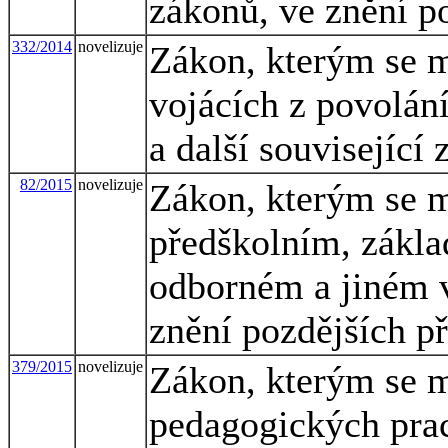
zákonů, ve znění p
332/2014
novelizuje
Zákon, kterým se m
vojácích z povolání
a další související
82/2015
novelizuje
Zákon, kterým se m
předškolním, zákla
odborném a jiném v
znění pozdějších př
379/2015
novelizuje
Zákon, kterým se m
pedagogických pra