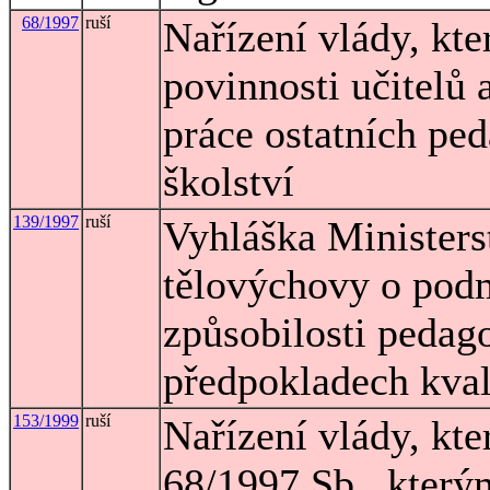
68/1997
ruší
Nařízení vlády, kt
povinnosti učitelů
práce ostatních pe
školství
139/1997
ruší
Vyhláška Ministers
tělovýchovy o pod
způsobilosti pedag
předpokladech kva
153/1999
ruší
Nařízení vlády, kte
68/1997 Sb., který