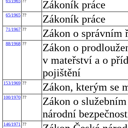
65/1965
??
Zákoník práce
65/1965
??
Zákoník práce
71/1967
??
Zákon o správním ř
88/1968
??
Zákon o prodlouže
v mateřství a o př
pojištění
153/1969
??
Zákon, kterým se m
100/1970
??
Zákon o služebním
národní bezpečnost
146/1971
??
Zákon České národn