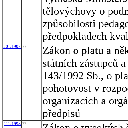
tělovýchovy o pod
způsobilosti pedag
předpokladech kva
201/1997
??
Zákon o platu a něk
státních zástupců 
143/1992 Sb., o pl
pohotovost v rozpo
organizacích a org
předpisů
111/1998
??
Zákon o vysokých š