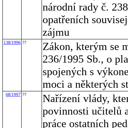
národní rady č. 23
opatřeních souvise
zájmu
138/1996
??
Zákon, kterým se m
236/1995 Sb., o pla
spojených s výkone
moci a některých s
68/1997
??
Nařízení vlády, kt
povinnosti učitelů
práce ostatních pe