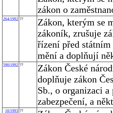
zákon o zaměstnano
264/1992
??
Zákon, kterým se m
zákoník, zrušuje zá
řízení před státním
mění a doplňují ně
590/1992
??
Zákon České národn
doplňuje zákon Čes
Sb., o organizaci a
zabezpečení, a někt
10/1993
??