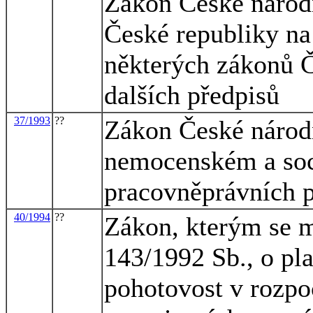
Zákon České národn
České republiky na
některých zákonů Č
dalších předpisů
37/1993
??
Zákon České národ
nemocenském a soc
pracovněprávních 
40/1994
??
Zákon, kterým se m
143/1992 Sb., o pl
pohotovost v rozpo