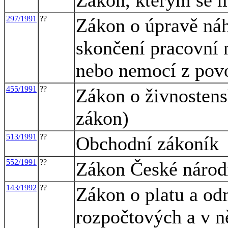
297/1991
??
Zákon o úpravě náh
skončení pracovní 
nebo nemocí z pov
455/1991
??
Zákon o živnosten
zákon)
513/1991
??
Obchodní zákoník
552/1991
??
Zákon České národn
143/1992
??
Zákon o platu a od
rozpočtových a v n