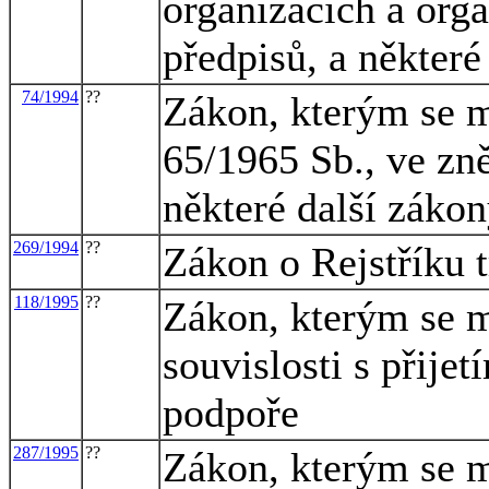
organizacích a org
předpisů, a některé
74/1994
??
Zákon, kterým se m
65/1965 Sb., ve zně
některé další záko
269/1994
??
Zákon o Rejstříku t
118/1995
??
Zákon, kterým se m
souvislosti s přijet
podpoře
287/1995
??
Zákon, kterým se m