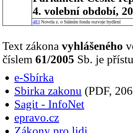
4. volební období, 2
483
Novela z. o Státním fondu rozvoje bydlení
Text zákona
vyhlášeného
ve
číslem
61/2005
Sb. je příst
e-Sbírka
Sbirka zakonu
(PDF, 206
Sagit - InfoNet
epravo.cz
Zákony pro lidi