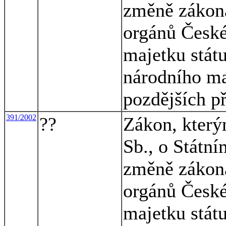
změně zákona
orgánů České
majetku stát
národního ma
pozdějších p
391/2002
??
Zákon, který
Sb., o Státní
změně zákona
orgánů České
majetku stát