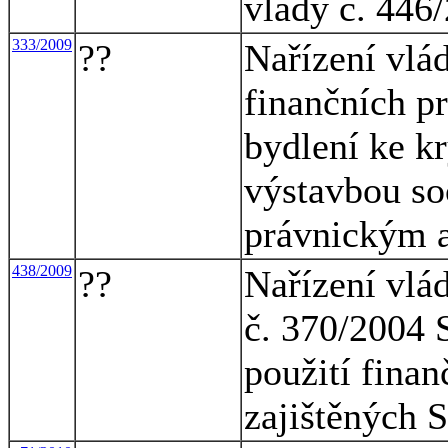
vlády č. 446
333/2009
??
Nařízení vlá
finančních p
bydlení ke kr
výstavbou so
právnickým 
438/2009
??
Nařízení vlá
č. 370/2004 
použití fina
zajištěných 