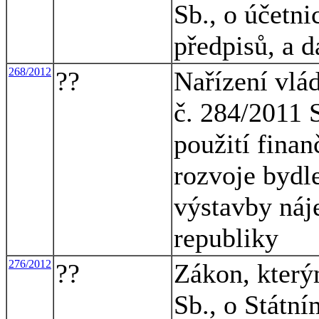
Sb., o účetni
předpisů, a d
268/2012
??
Nařízení vlá
č. 284/2011 
použití finan
rozvoje bydl
výstavby náj
republiky
276/2012
??
Zákon, který
Sb., o Státní