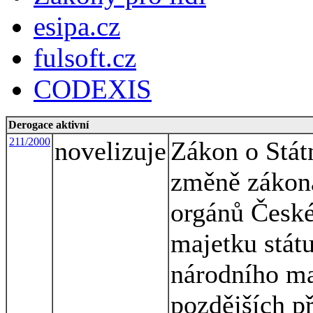
esipa.cz
fulsoft.cz
CODEXIS
Derogace aktivní
211/2000
novelizuje
Zákon o Stát
změně zákona
orgánů České
majetku stát
národního ma
pozdějších p