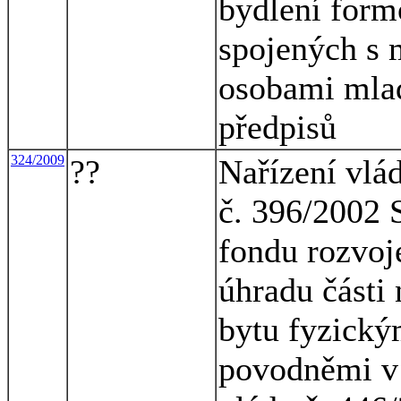
bydlení form
spojených s 
osobami mlad
předpisů
324/2009
??
Nařízení vlá
č. 396/2002 S
fondu rozvoj
úhradu části
bytu fyzický
povodněmi v 