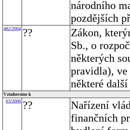
národního ma
pozdějších p
482/2004
??
Zákon, který
Sb., o rozpo
některých so
pravidla), ve
některé dalš
Vztahováno k
63/2006
??
Nařízení vlá
finančních p