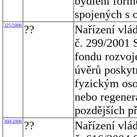
bydlení formo
spojených s
325/2006
??
Nařízení vlá
č. 299/2001 S
fondu rozvoje
úvěrů posky
fyzickým os
nebo regener
pozdějších p
360/2006
??
Nařízení vlá