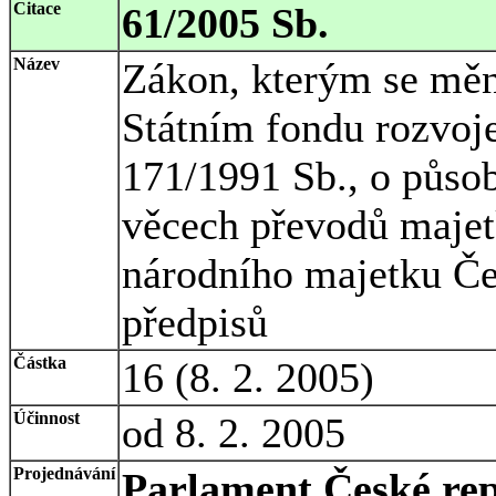
Citace
61/2005 Sb.
Název
Zákon, kterým se měn
Státním fondu rozvoj
171/1991 Sb., o půso
věcech převodů majetk
národního majetku Čes
předpisů
Částka
16 (8. 2. 2005)
Účinnost
od 8. 2. 2005
Projednávání
Parlament České rep