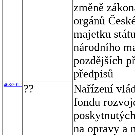
změně zákona
orgánů České
majetku stát
národního ma
pozdějších p
předpisů
468/2012
??
Nařízení vlád
fondu rozvoj
poskytnutýc
na opravy a