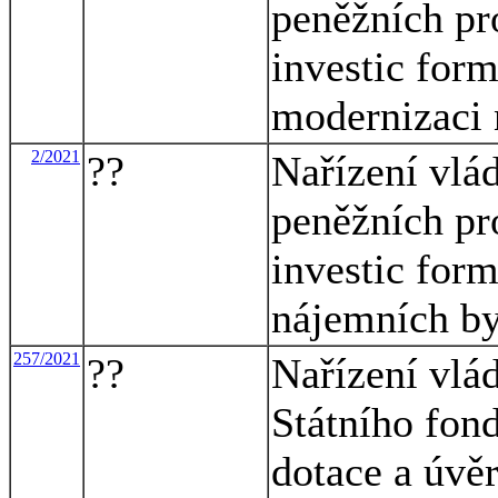
peněžních pr
investic for
modernizaci 
2/2021
??
Nařízení vlá
peněžních pr
investic for
nájemních by
257/2021
??
Nařízení vlá
Státního fon
dotace a úvě