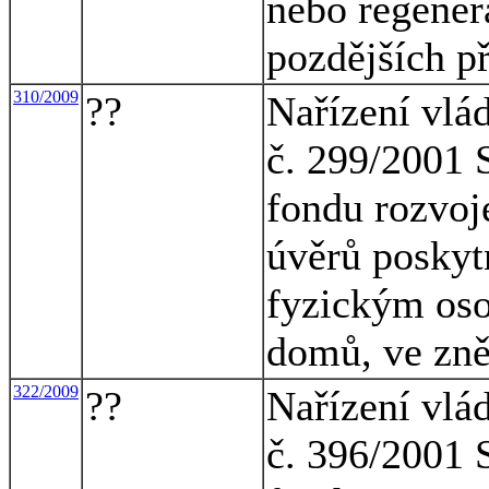
nebo regener
pozdějších p
310/2009
??
Nařízení vlá
č. 299/2001 S
fondu rozvoje
úvěrů posky
fyzickým os
domů, ve zně
322/2009
??
Nařízení vlá
č. 396/2001 S