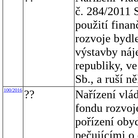
č. 284/2011 
použití finan
rozvoje bydl
výstavby náj
republiky, ve
Sb., a ruší n
100/2016
??
Nařízení vlád
fondu rozvoj
pořízení oby
pečujícími o 