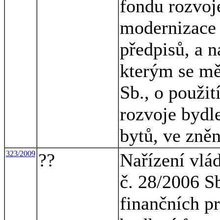
fondu rozvoj
modernizace 
předpisů, a n
kterým se mě
Sb., o použit
rozvoje bydl
bytů, ve zněn
323/2009
??
Nařízení vlá
č. 28/2006 S
finančních p