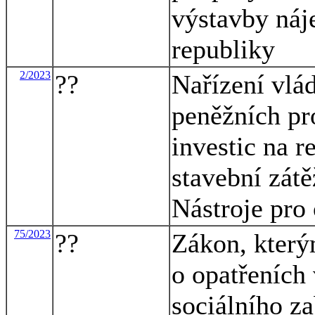
výstavby náj
republiky
2/2023
??
Nařízení vlá
peněžních pr
investic na r
stavební zát
Nástroje pro 
75/2023
??
Zákon, který
o opatřeních 
sociálního za