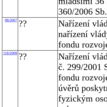
mladšími 36 l
360/2006 Sb.
98/2007
??
Nařízení vlá
nařízení vlád
fondu rozvoj
118/2009
??
Nařízení vlá
č. 299/2001 S
fondu rozvoje
úvěrů posky
fyzickým os