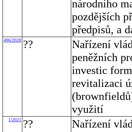
národního ma
pozdějších p
předpisů, a d
496/2020
??
Nařízení vlá
peněžních pr
investic for
revitalizaci 
(brownfieldů
využití
1/2021
??
Nařízení vlá