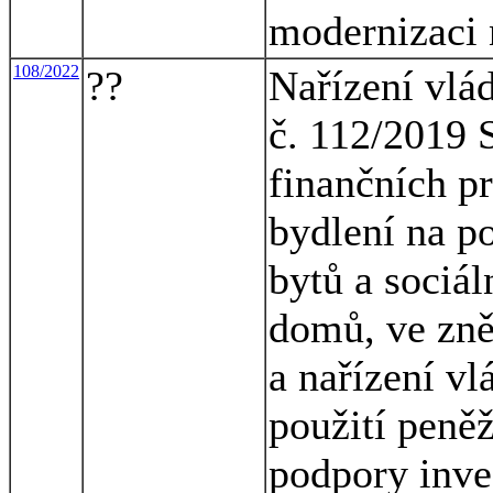
modernizaci 
108/2022
??
Nařízení vlá
č. 112/2019 
finančních p
bydlení na p
bytů a sociá
domů, ve zně
a nařízení v
použití peně
podpory inve