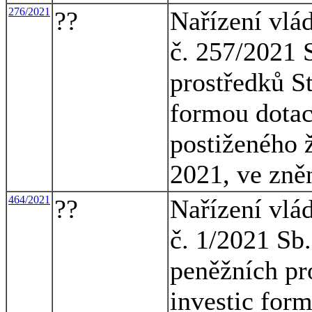
276/2021
??
Nařízení vlá
č. 257/2021 S
prostředků S
formou dotac
postiženého 
2021, ve zněn
464/2021
??
Nařízení vlá
č. 1/2021 Sb
peněžních pr
investic for