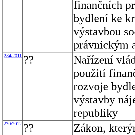
finančních p
bydlení ke kr
výstavbou so
právnickým 
284/2011
??
Nařízení vlá
použití finan
rozvoje bydl
výstavby náj
republiky
239/2012
??
Zákon, který