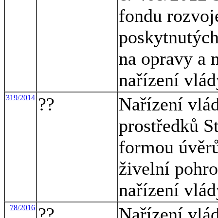
fondu rozvoj
poskytnutýc
na opravy a 
nařízení vlád
319/2014
??
Nařízení vlád
prostředků S
formou úvěrů
živelní pohr
nařízení vlád
78/2016
??
Nařízení vlá