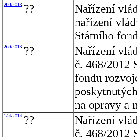
209/2013
??
Nařízení vlá
nařízení vlád
Státního fon
269/2013
??
Nařízení vlá
č. 468/2012 S
fondu rozvoj
poskytnutýc
na opravy a
144/2014
??
Nařízení vlá
č. 468/2012 S