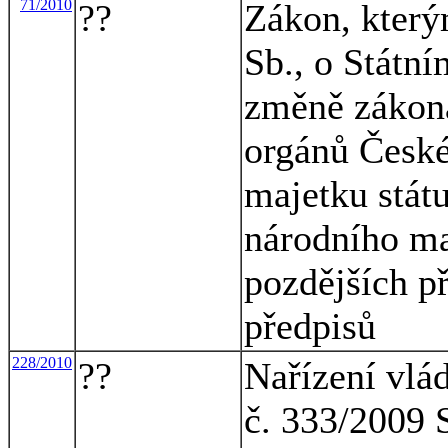
71/2010
??
Zákon, který
Sb., o Státní
změně zákona
orgánů České
majetku stát
národního ma
pozdějších p
předpisů
228/2010
??
Nařízení vlá
č. 333/2009 