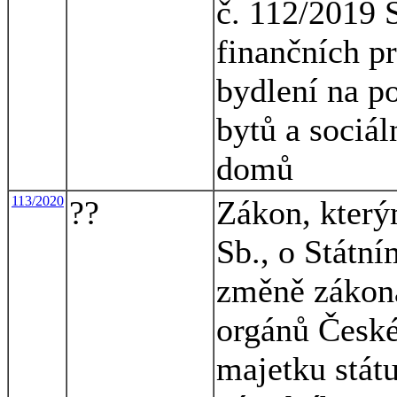
č. 112/2019 
finančních p
bydlení na p
bytů a sociá
domů
113/2020
??
Zákon, který
Sb., o Státní
změně zákona
orgánů České
majetku stát