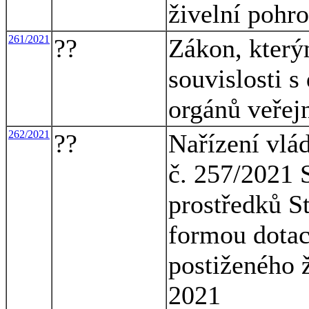
živelní pohr
261/2021
??
Zákon, který
souvislosti s
orgánů veřej
262/2021
??
Nařízení vlá
č. 257/2021 S
prostředků S
formou dotac
postiženého 
2021