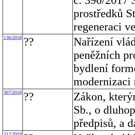
prostředků S
regeneraci ve
136/2018
??
Nařízení vlá
peněžních pr
bydlení form
modernizaci 
307/2018
??
Zákon, který
Sb., o dluhop
předpisů, a d
112/2019