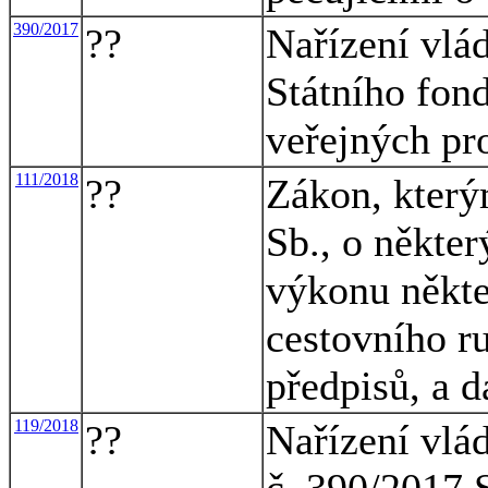
390/2017
??
Nařízení vlá
Státního fon
veřejných pro
111/2018
??
Zákon, který
Sb., o někte
výkonu někter
cestovního r
předpisů, a d
119/2018
??
Nařízení vlá
č. 390/2017 S