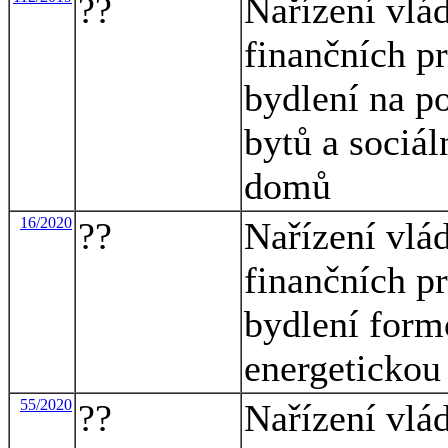
??
Nařízení vlá
finančních p
bydlení na p
bytů a sociá
domů
16/2020
??
Nařízení vlá
finančních p
bydlení form
energetickou
55/2020
??
Nařízení vlá