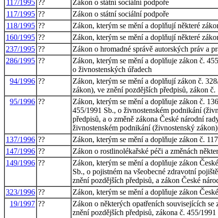
117/1995
??
Zákon o státní sociální podpoře
117/1995
??
Zákon o státní sociální podpoře
118/1995
??
Zákon, kterým se mění a doplňují některé zákony
160/1995
??
Zákon, kterým se mění a doplňují některé zákon
237/1995
??
Zákon o hromadné správě autorských práv a pr
286/1995
??
Zákon, kterým se mění a doplňuje zákon č. 455
o živnostenských úřadech
94/1996
??
Zákon, kterým se mění a doplňují zákon č. 328
zákon), ve znění pozdějších předpisů, zákon č.
95/1996
??
Zákon, kterým se mění a doplňuje zákon č. 136/
455/1991 Sb., o živnostenském podnikání (živn
předpisů, a o změně zákona České národní rady 
živnostenském podnikání (živnostenský zákon), 
137/1996
??
Zákon, kterým se mění a doplňuje zákon č. 117/
147/1996
??
Zákon o rostlinolékařské péči a změnách někte
149/1996
??
Zákon, kterým se mění a doplňuje zákon České 
Sb., o pojistném na všeobecné zdravotní pojišt
znění pozdějších předpisů, a zákon České národ
323/1996
??
Zákon, kterým se mění a doplňuje zákon České 
19/1997
??
Zákon o některých opatřeních souvisejících se
znění pozdějších předpisů, zákona č. 455/1991 