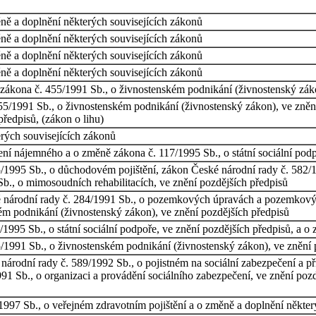
ně a doplnění některých souvisejících zákonů
ně a doplnění některých souvisejících zákonů
ně a doplnění některých souvisejících zákonů
ně a doplnění některých souvisejících zákonů
í zákona č. 455/1991 Sb., o živnostenském podnikání (živnostenský zák
55/1991 Sb., o živnostenském podnikání (živnostenský zákon), ve zněn
předpisů, (zákon o lihu)
rých souvisejících zákonů
ní nájemného a o změně zákona č. 117/1995 Sb., o státní sociální pod
/1995 Sb., o důchodovém pojištění, zákon České národní rady č. 582/19
Sb., o mimosoudních rehabilitacích, ve znění pozdějších předpisů
 národní rady č. 284/1991 Sb., o pozemkových úpravách a pozemkovýc
ém podnikání (živnostenský zákon), ve znění pozdějších předpisů
1995 Sb., o státní sociální podpoře, ve znění pozdějších předpisů, a o
/1991 Sb., o živnostenském podnikání (živnostenský zákon), ve znění 
árodní rady č. 589/1992 Sb., o pojistném na sociální zabezpečení a pří
91 Sb., o organizaci a provádění sociálního zabezpečení, ve znění pozd
1997 Sb., o veřejném zdravotním pojištění a o změně a doplnění někter