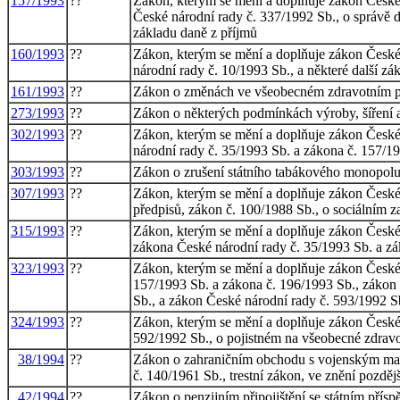
157/1993
??
Zákon, kterým se mění a doplňuje zákon České 
České národní rady č. 337/1992 Sb., o správě d
základu daně z příjmů
160/1993
??
Zákon, kterým se mění a doplňuje zákon České n
národní rady č. 10/1993 Sb., a některé další zá
161/1993
??
Zákon o změnách ve všeobecném zdravotním poj
273/1993
??
Zákon o některých podmínkách výroby, šíření a
302/1993
??
Zákon, kterým se mění a doplňuje zákon České n
národní rady č. 35/1993 Sb. a zákona č. 157/19
303/1993
??
Zákon o zrušení státního tabákového monopolu a
307/1993
??
Zákon, kterým se mění a doplňuje zákon České n
předpisů, zákon č. 100/1988 Sb., o sociálním z
315/1993
??
Zákon, kterým se mění a doplňuje zákon České n
zákona České národní rady č. 35/1993 Sb. a z
323/1993
??
Zákon, kterým se mění a doplňuje zákon České 
157/1993 Sb. a zákona č. 196/1993 Sb., zákon 
Sb., a zákon České národní rady č. 593/1992 Sb
324/1993
??
Zákon, kterým se mění a doplňuje zákon České 
592/1992 Sb., o pojistném na všeobecné zdravot
38/1994
??
Zákon o zahraničním obchodu s vojenským mater
č. 140/1961 Sb., trestní zákon, ve znění pozděj
42/1994
??
Zákon o penzijním připojištění se státním pří