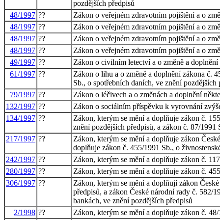
pozdějších předpisů
48/1997
??
Zákon o veřejném zdravotním pojištění a o změ
48/1997
??
Zákon o veřejném zdravotním pojištění a o změ
48/1997
??
Zákon o veřejném zdravotním pojištění a o změ
48/1997
??
Zákon o veřejném zdravotním pojištění a o změ
49/1997
??
Zákon o civilním letectví a o změně a doplněn
61/1997
??
Zákon o lihu a o změně a doplnění zákona č. 4
Sb., o spotřebních daních, ve znění pozdějších 
79/1997
??
Zákon o léčivech a o změnách a doplnění někte
132/1997
??
Zákon o sociálním příspěvku k vyrovnání zvýše
134/1997
??
Zákon, kterým se mění a doplňuje zákon č. 155
znění pozdějších předpisů, a zákon č. 87/1991 
217/1997
??
Zákon, kterým se mění a doplňuje zákon České
doplňuje zákon č. 455/1991 Sb., o živnostensk
242/1997
??
Zákon, kterým se mění a doplňuje zákon č. 117/
280/1997
??
Zákon, kterým se mění a doplňuje zákon č. 455
306/1997
??
Zákon, kterým se mění a doplňují zákon České n
předpisů, a zákon České národní rady č. 582/19
bankách, ve znění pozdějších předpisů
2/1998
??
Zákon, kterým se mění a doplňuje zákon č. 48/