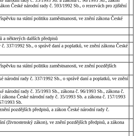
ké národní rady č. 35/1993 Sb. a zákona č. 96/1993 Sb., zákon
ákon České národní rady č. 593/1992 Sb., o rezervách pro zjištění
íspěvku na státní politiku zaměstnanosti, ve znění zákona České
 a některých dalších předpisů
 č. 337/1992 Sb., o správě daní a poplatků, ve znění zákona České
spěvku na státní politiku zaměstnanosti, ve znění pozdějších
 národní rady č. 337/1992 Sb., o správě daní a poplatků, ve znění
é národní rady č. 35/1993 Sb., zákona č. 96/1993 Sb., zákona č.
ní zákona České národní rady č. 35/1993 Sb. a zákona č. 157/1993
157/1993 Sb.
nění pozdějších předpisů, a zákon České národní rady č.
í (živnostenský zákon), ve znění pozdějších předpisů, a zákona