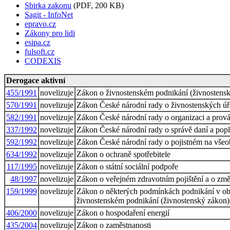
Sbirka zakonu
(PDF, 200 KB)
Sagit - InfoNet
epravo.cz
Zákony pro lidi
esipa.cz
fulsoft.cz
CODEXIS
Derogace aktivní
455/1991
novelizuje
Zákon o živnostenském podnikání (živnostens
570/1991
novelizuje
Zákon České národní rady o živnostenských ú
582/1991
novelizuje
Zákon České národní rady o organizaci a prová
337/1992
novelizuje
Zákon České národní rady o správě daní a pop
592/1992
novelizuje
Zákon České národní rady o pojistném na všeob
634/1992
novelizuje
Zákon o ochraně spotřebitele
117/1995
novelizuje
Zákon o státní sociální podpoře
48/1997
novelizuje
Zákon o veřejném zdravotním pojištění a o změ
159/1999
novelizuje
Zákon o některých podmínkách podnikání v obla
živnostenském podnikání (živnostenský zákon),
406/2000
novelizuje
Zákon o hospodaření energií
435/2004
novelizuje
Zákon o zaměstnanosti