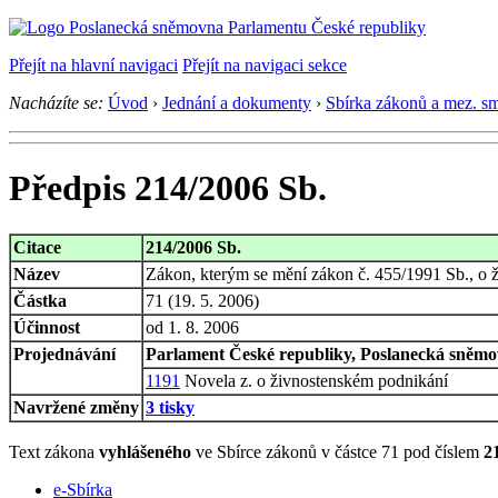
Přejít na hlavní navigaci
Přejít na navigaci sekce
Nacházíte se:
Úvod
›
Jednání a dokumenty
›
Sbírka zákonů a mez. s
Předpis 214/2006 Sb.
Citace
214/2006 Sb.
Název
Zákon, kterým se mění zákon č. 455/1991 Sb., o ž
Částka
71 (19. 5. 2006)
Účinnost
od 1. 8. 2006
Projednávání
Parlament České republiky, Poslanecká sněmov
1191
Novela z. o živnostenském podnikání
Navržené změny
3 tisky
Text zákona
vyhlášeného
ve Sbírce zákonů v částce 71 pod číslem
2
e-Sbírka