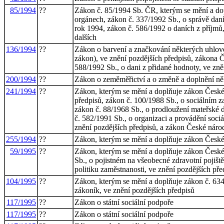
85/1994
??
Zákon č. 85/1994 Sb. ČR, kterým se mění a dop
orgánech, zákon č. 337/1992 Sb., o správě daní
rok 1994, zákon č. 586/1992 o daních z příjm
dalších
136/1994
??
Zákon o barvení a značkování některých uhlovo
zákon), ve znění pozdějších předpisů, zákona Č
588/1992 Sb., o dani z přidané hodnoty, ve zně
200/1994
??
Zákon o zeměměřictví a o změně a doplnění ně
241/1994
??
Zákon, kterým se mění a doplňuje zákon České n
předpisů, zákon č. 100/1988 Sb., o sociálním z
zákon č. 88/1968 Sb., o prodloužení mateřské d
č. 582/1991 Sb., o organizaci a provádění soci
znění pozdějších předpisů, a zákon České národ
255/1994
??
Zákon, kterým se mění a doplňuje zákon České 
59/1995
??
Zákon, kterým se mění a doplňuje zákon České 
Sb., o pojistném na všeobecné zdravotní pojiště
politiku zaměstnanosti, ve znění pozdějších př
104/1995
??
Zákon, kterým se mění a doplňuje zákon č. 634
zákoník, ve znění pozdějších předpisů
117/1995
??
Zákon o státní sociální podpoře
117/1995
??
Zákon o státní sociální podpoře