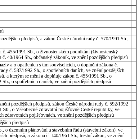
nů
pozdějších předpisů, a zákon České národní rady č. 570/1991 Sb.,
n č. 455/1991 Sb., o živnostenském podnikání (živnostenský
n č. 40/1964 Sb., občanský zákoník, ve znění pozdějších předpisů
iv a o opatřeních s tím souvisejících, o doplnění zákona č.
ady č. 587/1992 Sb., o spotřebních daních, ve znění pozdějších
sů, a kterým se mění a doplňuje zákon č. 455/1991 Sb., o
 Sb., o spotřebních daních, ve znění pozdějších předpisů
znění pozdějších předpisů, zákon České národní rady č. 592/1992
91 Sb., o Všeobecné zdravotní pojišťovně České republiky, ve
ch zdravotních pojišťovnách, ve znění pozdějších předpisů
ějších předpisů
., o územním plánování a stavebním řádu (stavební zákon), ve
ch předpisů, a zákona č. 140/1961 Sb., trestní zákon, ve znění