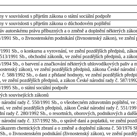
 v souvislosti s přijetím zákona o státní sociální podpoře
y v souvislosti s přijetím zákona o důchodovém pojištění
áv autorskému právu příbuzných a o změně a doplnění některých záko
/1991 Sb., o živnostenském podnikání (živnostenský zákon), ve znění 
/1991 Sb., o konkursu a vyrovnání, ve znění pozdějších předpisů, záko
 513/1991 Sb., obchodní zákoník, ve znění pozdějších předpisů, a záko
1994 Sb., o barvení a značkování některých uhlovodíkových paliv a maz
ostenský zákon), ve znění pozdějších předpisů, zákona České národní r
č. 588/1992 Sb., o dani z přidané hodnoty, ve znění pozdějších předpi
ve znění pozdějších předpisů, a zákon České národní rady č. 587/1992
1995 Sb., o státní sociální podpoře
rých souvisejících zákonů
národní rady č. 550/1991 Sb., o všeobecném zdravotním pojištění, ve 
ění, ve znění pozdějších předpisů, zákon České národní rady č. 551/19
ní rady č. 280/1992 Sb., o resortních, oborových, podnikových a další
národní rady č. 337/1992 Sb., o správě daní a poplatků, ve znění pozd
 zákazem chemických zbraní a o změně a doplnění zákona č. 50/1976 Sb
Sb., o živnostenském podnikání (živnostenský zákon), ve znění pozdější