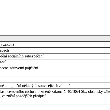
ký zákon)
řadech
dění sociálního zabezpečení
latků
ecné zdravotní pojištění
ně a doplnění některých souvisejících zákonů
sti cestovního ruchu a o změně zákona č. 40/1964 Sb., občanský zákon
 ve znění pozdějších předpisů