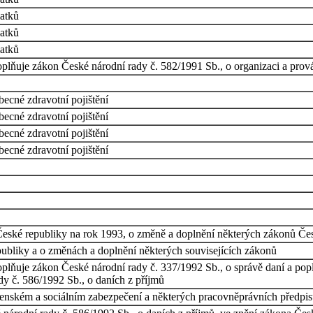
latků
latků
latků
plňuje zákon České národní rady č. 582/1991 Sb., o organizaci a prová
ecné zdravotní pojištění
ecné zdravotní pojištění
ecné zdravotní pojištění
ecné zdravotní pojištění
eské republiky na rok 1993, o změně a doplnění některých zákonů Čes
bliky a o změnách a doplnění některých souvisejících zákonů
plňuje zákon České národní rady č. 337/1992 Sb., o správě daní a pop
dy č. 586/1992 Sb., o daních z příjmů
nském a sociálním zabezpečení a některých pracovněprávních předpi