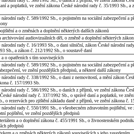
národní rady č. 586/1992 Sb., o daních z příjmů, ve znění zákona Čes
aní a poplatků, ve znění zákona České národní rady č. 35/1993 Sb., a z
árodní rady č. 589/1992 Sb., o pojistném na sociální zabezpečení a př
kony
ištění a o změnách a doplnění některých dalších zákonů
 archivování audiovizuálních děl, o změně a doplnění některých zákonů
árodní rady č. 16/1993 Sb., o dani silniční, zákon České národní rady
93 Sb., a zákon č. 212/1992 Sb., o soustavě daní
 o opatřeních s tím souvisejících
árodní rady č. 589/1992 Sb., o pojistném na sociální zabezpečení a pří
abezpečení, ve znění pozdějších předpisů, a některé další zákony
árodní rady č. 338/1992 Sb., o dani z nemovitostí, a mění zákon České
ákona č. 157/1993 Sb.
národní rady č. 586/1992 Sb., o daních z příjmů, ve znění zákona Česk
České národní rady č. 337/1992 Sb., o správě daní a poplatků, ve zně
., o rezervách pro zjištění základu daně z příjmů, ve znění zákona č. 
národní rady č. 550/1991 Sb., o všeobecném zdravotním pojištění, ve z
ní pojištění, ve znění pozdějších předpisů
iálem a o doplnění zákona č. 455/1991 Sb., o živnostenském podnikán
ších předpisů
spěvkem a o změnách některých zákonů souvisejících s jeho zavedením