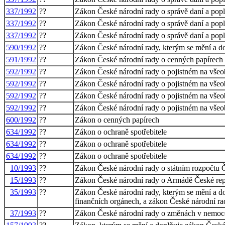
337/1992
??
Zákon České národní rady o správě daní a pop
337/1992
??
Zákon České národní rady o správě daní a pop
337/1992
??
Zákon České národní rady o správě daní a pop
590/1992
??
Zákon České národní rady, kterým se mění a do
591/1992
??
Zákon České národní rady o cenných papírech
592/1992
??
Zákon České národní rady o pojistném na všeob
592/1992
??
Zákon České národní rady o pojistném na všeob
592/1992
??
Zákon České národní rady o pojistném na všeob
592/1992
??
Zákon České národní rady o pojistném na všeob
600/1992
??
Zákon o cenných papírech
634/1992
??
Zákon o ochraně spotřebitele
634/1992
??
Zákon o ochraně spotřebitele
634/1992
??
Zákon o ochraně spotřebitele
10/1993
??
Zákon České národní rady o státním rozpočtu Č
15/1993
??
Zákon České národní rady o Armádě České repu
35/1993
??
Zákon České národní rady, kterým se mění a do
finančních orgánech, a zákon České národní ra
37/1993
??
Zákon České národní rady o změnách v nemoce