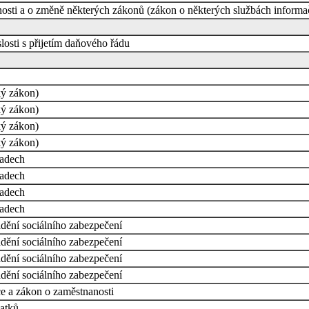
osti a o změně některých zákonů (zákon o některých službách informač
osti s přijetím daňového řádu
ký zákon)
ký zákon)
ký zákon)
ký zákon)
řadech
řadech
řadech
řadech
dění sociálního zabezpečení
dění sociálního zabezpečení
dění sociálního zabezpečení
dění sociálního zabezpečení
e a zákon o zaměstnanosti
latků