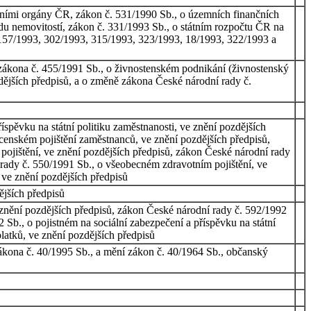
vními orgány ČR, zákon č. 531/1990 Sb., o územních finančních
odu nemovitostí, zákon č. 331/1993 Sb., o státním rozpočtu ČR na
 157/1993, 302/1993, 315/1993, 323/1993, 18/1993, 322/1993 a
 zákona č. 455/1991 Sb., o živnostenském podnikání (živnostenský
dějších předpisů, a o změně zákona České národní rady č.
spěvku na státní politiku zaměstnanosti, ve znění pozdějších
cenském pojištění zaměstnanců, ve znění pozdějších předpisů,
pojištění, ve znění pozdějších předpisů, zákon České národní rady
 rady č. 550/1991 Sb., o všeobecném zdravotním pojištění, ve
 ve znění pozdějších předpisů
ějších předpisů
znění pozdějších předpisů, zákon České národní rady č. 592/1992
 Sb., o pojistném na sociální zabezpečení a příspěvku na státní
latků, ve znění pozdějších předpisů
zákona č. 40/1995 Sb., a mění zákon č. 40/1964 Sb., občanský