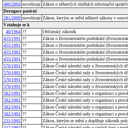
480/2004
novelizuje
Zákon o některých službách informační společn
Derogace pasivní
281/2009
novelizuje
Zákon, kterým se mění některé zákony v souvisl
Vztahuje se k
40/1964
??
Občanský zákoník
455/1991
??
Zákon o živnostenském podnikání (živnostens
455/1991
??
Zákon o živnostenském podnikání (živnostens
455/1991
??
Zákon o živnostenském podnikání (živnostens
455/1991
??
Zákon o živnostenském podnikání (živnostens
570/1991
??
Zákon České národní rady o živnostenských ú
570/1991
??
Zákon České národní rady o živnostenských ú
570/1991
??
Zákon České národní rady o živnostenských ú
570/1991
??
Zákon České národní rady o živnostenských ú
582/1991
??
Zákon České národní rady o organizaci a prová
582/1991
??
Zákon České národní rady o organizaci a prová
582/1991
??
Zákon České národní rady o organizaci a prová
582/1991
??
Zákon České národní rady o organizaci a prová
231/1992
??
Zákon, kterým se mění a doplňuje zákoník prác
337/1992
??
Zákon České národní rady o správě daní a pop