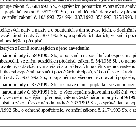
lňuje zákon č. 368/1992 Sb., o správních poplatcích vybíraných sprá
 a poplatků, zákon č. 357/1992 Sb., o dani dědické, darovací a z přev
ů, ve znění zákonů č. 10/1993, 72/1994, 337/1992, 35/1993, 325/1993,
díkových paliv a maziv a o opatřeních s tím souvisejících, o doplnění
eské národní rady č. 587/1992 Sb., o spotřebních daních, ve znění poz
ní pozdějších předpisů
kterých zákonů souvisejících s jeho zavedením
árodní rady č. 589/1992 Sb., o pojistném na sociální zabezpečení a pří
abezpeční, ve znění pozdějších předpisů, zákon č. 54/1956 Sb., o nemo
ovolené, o dávkách v mateřství a o přídavcích na děti z nemocenského 
álního zabezpečení, ve znění pozdějších předpisů, zákon České národní
ní rady č. 592/1992 Sb., o pojistném na všeobecné zdravotní pojištění,
národní rady č. 337/1992 Sb., o správě daní a poplatků, ve znění pozd
národní rady č. 550/1991 Sb., o všeobecném zdravotním pojištění, ve 
ní, ve znění pozdějších předpisů, zákon České národní rady č. 589/1992
edpisů, a zákon České národní rady č. 337/1992 Sb., o správě daní a pop
/1992 Sb., o ochraně spotřebitele, ve znění zákona č. 217/1993 Sb. a 