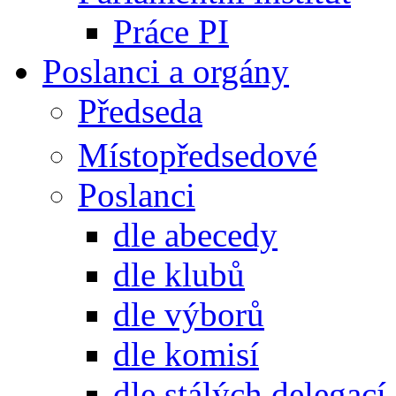
Práce PI
Poslanci a orgány
Předseda
Místopředsedové
Poslanci
dle abecedy
dle klubů
dle výborů
dle komisí
dle stálých delegací