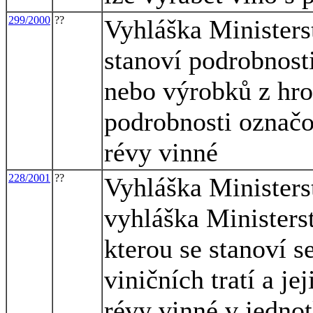
299/2000
??
Vyhláška Ministers
stanoví podrobnosti
nebo výrobků z hro
podrobnosti označo
révy vinné
228/2001
??
Vyhláška Ministers
vyhláška Ministers
kterou se stanoví 
viničních tratí a j
révy vinné v jednot