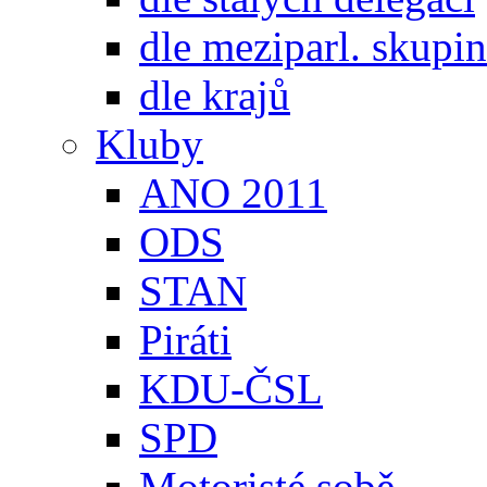
dle meziparl. skupin
dle krajů
Kluby
ANO 2011
ODS
STAN
Piráti
KDU-ČSL
SPD
Motoristé sobě