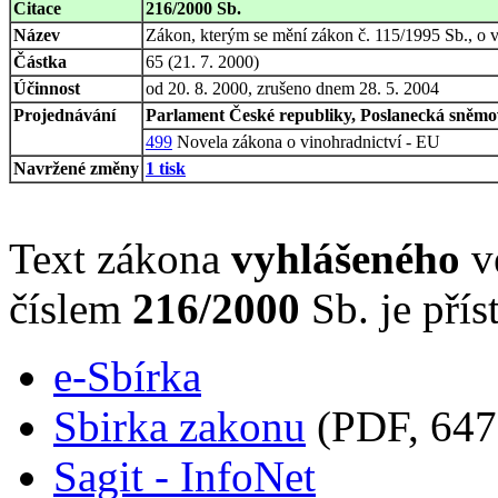
Citace
216/2000 Sb.
Název
Zákon, kterým se mění zákon č. 115/1995 Sb., o vi
Částka
65 (21. 7. 2000)
Účinnost
od 20. 8. 2000, zrušeno dnem 28. 5. 2004
Projednávání
Parlament České republiky, Poslanecká sněmov
499
Novela zákona o vinohradnictví - EU
Navržené změny
1 tisk
Text zákona
vyhlášeného
ve
číslem
216/2000
Sb. je přís
e-Sbírka
Sbirka zakonu
(PDF, 647
Sagit - InfoNet