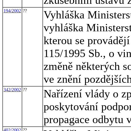
194/2002
??
Vyhláška Ministers
vyhláška Ministers
kterou se provádějí
115/1995 Sb., o vin
změně některých so
ve znění pozdějšíc
342/2002
??
Nařízení vlády o 
poskytování podpor
propagace odbytu v
402/2002
??