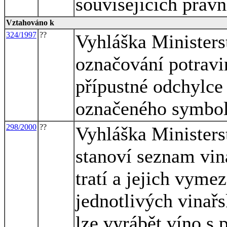
souvisejících právn
Vztahováno k
324/1997
??
Vyhláška Ministers
označování potravi
přípustné odchylce
označeného symbo
298/2000
??
Vyhláška Ministers
stanoví seznam vin
tratí a jejich vyme
jednotlivých vinařs
lze vyrábět víno s 