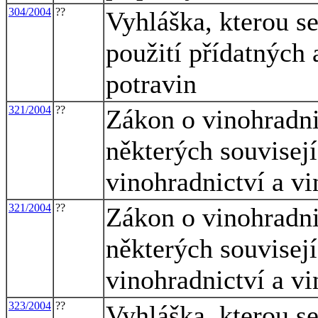
304/2004
??
Vyhláška, kterou s
použití přídatných
potravin
321/2004
??
Zákon o vinohradni
některých souvisej
vinohradnictví a vi
321/2004
??
Zákon o vinohradni
některých souvisej
vinohradnictví a vi
323/2004
??
Vyhláška, kterou se