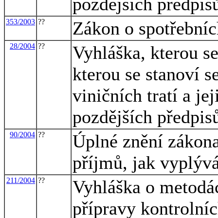
pozdějších předpis
353/2003
??
Zákon o spotřebníc
28/2004
??
Vyhláška, kterou s
kterou se stanoví 
viničních tratí a j
pozdějších předpis
90/2004
??
Úplné znění zákona
příjmů, jak vyplýv
211/2004
??
Vyhláška o metodá
přípravy kontrolní