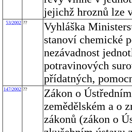
jejichž hroznů lze 
53/2002
??
Vyhláška Ministerst
stanoví chemické p
nezávadnost jednot
potravinových suro
přídatných, pomoc
147/2002
??
Zákon o Ústředním
zemědělském a o zm
zákonů (zákon o Ú
zkušebním ústavu 