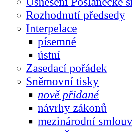
Usnesení Poslanecké 
Rozhodnutí předsedy
Interpelace
písemné
ústní
Zasedací pořádek
Sněmovní tisky
nově přidané
návrhy zákonů
mezinárodní smlou