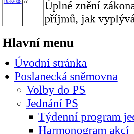
193/2008
??
Úplné znění zákona
příjmů, jak vyplýv
Hlavní menu
Úvodní stránka
Poslanecká sněmovna
Volby do PS
Jednání PS
Týdenní program je
Harmonogram akcí