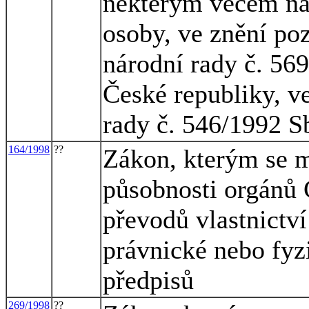
některým věcem na 
osoby, ve znění po
národní rady č. 5
České republiky, v
rady č. 546/1992 S
164/1998
??
Zákon, kterým se m
působnosti orgánů 
převodů vlastnictv
právnické nebo fyz
předpisů
269/1998
??