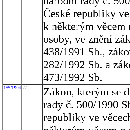
národní rady č. 50
České republiky ve 
k některým věcem n
osoby, ve znění zá
438/1991 Sb., záko
282/1992 Sb. a zák
473/1992 Sb.
155/1994
??
Zákon, kterým se d
rady č. 500/1990 S
republiky ve věcech
některým věcem na 