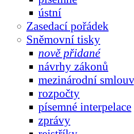
ústní
Zasedací pořádek
Sněmovní tisky
nově přidané
návrhy zákonů
mezinárodní smlou
rozpočty
písemné interpelace
zprávy
rejstříky