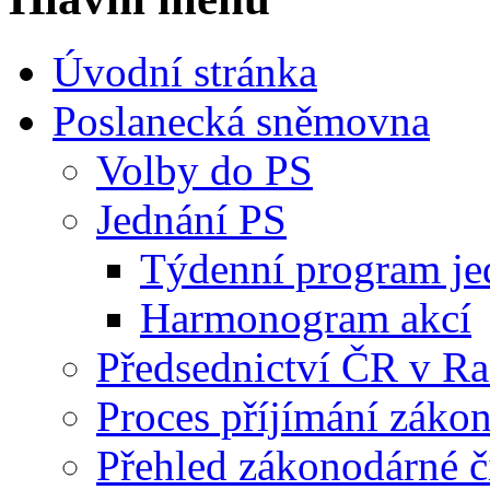
Úvodní stránka
Poslanecká sněmovna
Volby do PS
Jednání PS
Týdenní program je
Harmonogram akcí
Předsednictví ČR v R
Proces příjímání záko
Přehled zákonodárné č