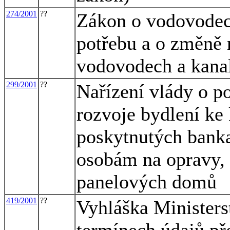
274/2001
??
Zákon o vodovodech
potřebu a o změně 
vodovodech a kanal
299/2001
??
Nařízení vlády o po
rozvoje bydlení ke 
poskytnutých bank
osobám na opravy,
panelových domů
419/2001
??
Vyhláška Ministerst
termínech údajů př