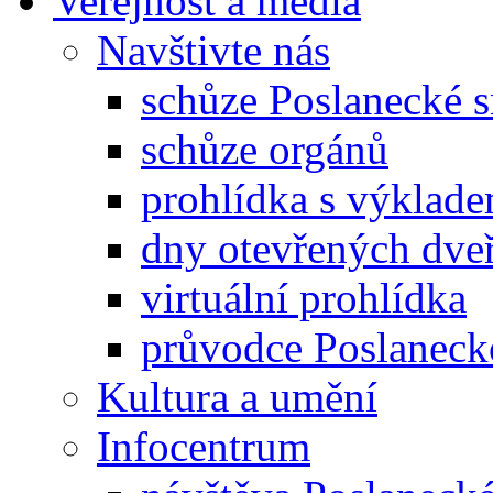
Veřejnost a média
Navštivte nás
schůze Poslanecké
schůze orgánů
prohlídka s výklad
dny otevřených dveř
virtuální prohlídka
průvodce Poslanec
Kultura a umění
Infocentrum