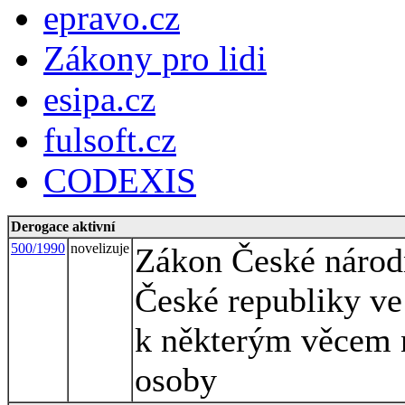
epravo.cz
Zákony pro lidi
esipa.cz
fulsoft.cz
CODEXIS
Derogace aktivní
500/1990
novelizuje
Zákon České národn
České republiky ve 
k některým věcem n
osoby