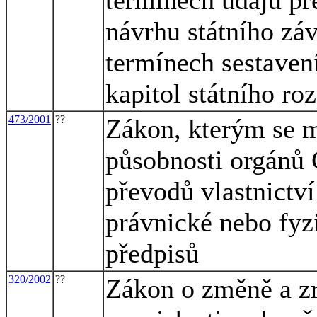
návrhu státního zá
termínech sestaven
kapitol státního ro
473/2001
??
Zákon, kterým se m
působnosti orgánů 
převodů vlastnictv
právnické nebo fyz
předpisů
320/2002
??
Zákon o změně a zr