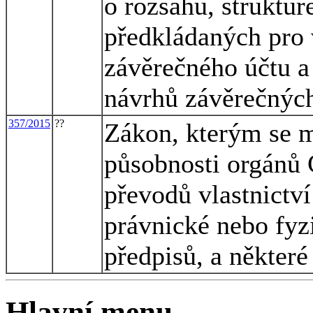
o rozsahu, struktuř
předkládaných pro 
závěrečného účtu a
návrhů závěrečných
357/2015
??
Zákon, kterým se m
působnosti orgánů 
převodů vlastnictv
právnické nebo fyz
předpisů, a některé
Hlavní menu