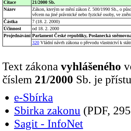
Citace
21/2000 Sb.
Název
Zákon, kterým se mění zákon č. 500/1990 Sb., o půso
věcem na jiné právnické nebo fyzické osoby, ve zněn
Částka
7 (18. 2. 2000)
Účinnost
od 18. 2. 2000
Projednávání
Parlament České republiky, Poslanecká sněmovna,
320
Vládní návrh zákona o převodu vlastnictví k stá
Text zákona
vyhlášeného
ve
číslem
21/2000
Sb. je příst
e-Sbírka
Sbirka zakonu
(PDF, 295
Sagit - InfoNet