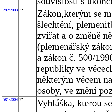
souvislosti s ukon
282/2003
??
Zákon,kterým se mě
šlechtění, plemeni
zvířat a o změně n
(plemenářský zákon
a zákon č. 500/199
republiky ve věcech
některým věcem na 
osoby, ve znění po
581/2004
??
Vyhláška, kterou s