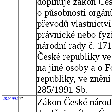
doplňuje zákon Čes
o působnosti orgán
převodů vlastnictv
právnické nebo fyz
národní rady č. 17
České republiky ve
na jiné osoby a o 
republiky, ve zněn
285/1991 Sb.
282/1992
??
Zákon České národn