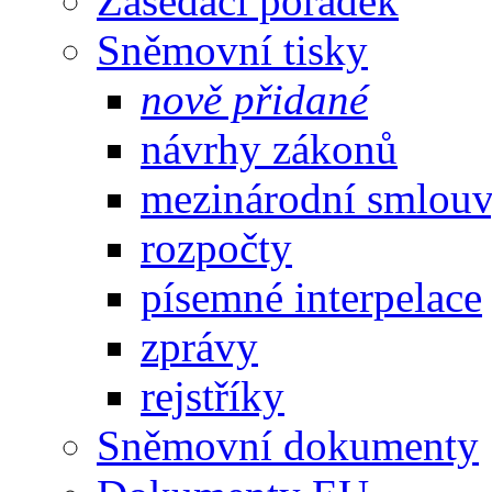
Zasedací pořádek
Sněmovní tisky
nově přidané
návrhy zákonů
mezinárodní smlou
rozpočty
písemné interpelace
zprávy
rejstříky
Sněmovní dokumenty