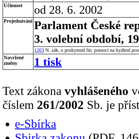
Účinnost
od 28. 6. 2002
Projednávání
Parlament České rep
3. volební období, 1
1203
N. zák. o poskytnutí fin. pomoci na bydlení pos
Navržené
1 tisk
změny
Text zákona
vyhlášeného
ve
číslem
261/2002
Sb. je přís
e-Sbírka
Sbirka zakonu
(PDF, 146