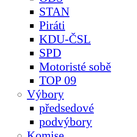
STAN
Piráti
KDU-ČSL
SPD
Motoristé sobě
TOP 09
Výbory
předsedové
podvýbory
Komise