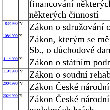
financování některýc
některých činností
83/1990
??
Zákon o sdružování 
108/1990
??
Zákon, kterým se měn
Sb., o důchodové dan
111/1990
??
Zákon o státním pod
119/1990
??
Zákon o soudní rehabi
200/1990
??
Zákon České národní 
202/1990
??
Zákon České národní 
podobných hrách