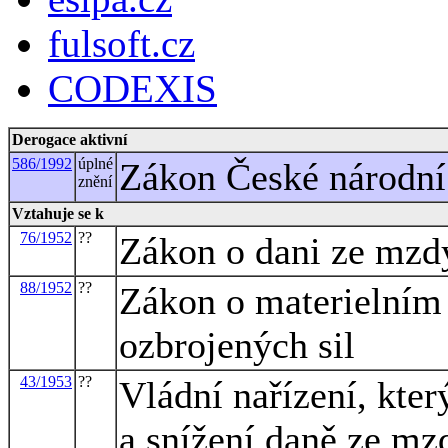
fulsoft.cz
CODEXIS
Derogace aktivní
586/1992
úplné
Zákon České národní 
znění
Vztahuje se k
76/1952
??
Zákon o dani ze mzd
88/1952
??
Zákon o materielním 
ozbrojených sil
43/1953
??
Vládní nařízení, kte
a snížení daně ze mz