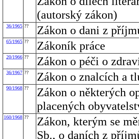
Zákon o dílech liter
(autorský zákon)
36/1965
??
Zákon o dani z příjmů
65/1965
??
Zákoník práce
20/1966
??
Zákon o péči o zdraví
36/1967
??
Zákon o znalcích a t
90/1968
??
Zákon o některých op
placených obyvatels
160/1968
??
Zákon, kterým se měn
Sb., o daních z příjm