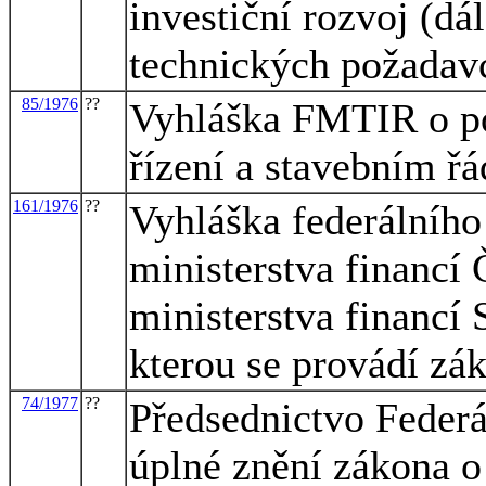
investiční rozvoj (d
technických požadav
85/1976
??
Vyhláška FMTIR o po
řízení a stavebním ř
161/1976
??
Vyhláška federálního 
ministerstva financí 
ministerstva financí 
kterou se provádí zá
74/1977
??
Předsednictvo Federá
úplné znění zákona o