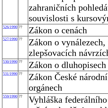
zahraničních pohledá
souvislosti s kursov
526/1990
??
Zákon o cenách
527/1990
??
Zákon o vynálezech,
zlepšovacích návrzíc
530/1990
??
Zákon o dluhopisech
531/1990
??
Zákon České národní
orgánech
559/1990
??
Vyhláška federálního 