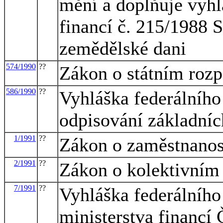
mění a doplňuje vyhl
financí č. 215/1988 S
zemědělské dani
574/1990
??
Zákon o státním rozp
586/1990
??
Vyhláška federálního 
odpisování základníc
1/1991
??
Zákon o zaměstnanos
2/1991
??
Zákon o kolektivním
7/1991
??
Vyhláška federálního 
ministerstva financí 