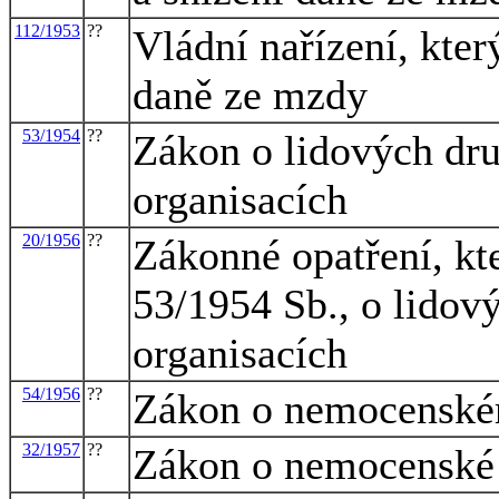
112/1953
??
Vládní nařízení, kte
daně ze mzdy
53/1954
??
Zákon o lidových dru
organisacích
20/1956
??
Zákonné opatření, kt
53/1954 Sb., o lidov
organisacích
54/1956
??
Zákon o nemocenském
32/1957
??
Zákon o nemocenské 