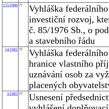
155/1980
??
Vyhláška federálního
investiční rozvoj, kt
č. 85/1976 Sb., o po
a stavebního řádu
14/1982
??
Vyhláška federálního 
hranice vlastního pří
uznávání osob za vy
placených obyvatels
3/1983
??
Usnesení předsednict
vyhlášení doplňovac