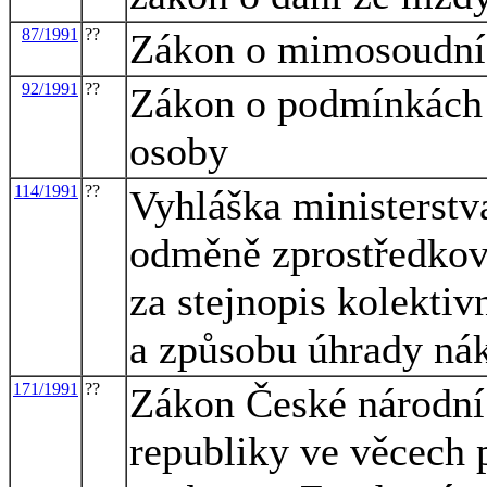
87/1991
??
Zákon o mimosoudníc
92/1991
??
Zákon o podmínkách 
osoby
114/1991
??
Vyhláška ministerstv
odměně zprostředkova
za stejnopis kolektiv
a způsobu úhrady ná
171/1991
??
Zákon České národní
republiky ve věcech 