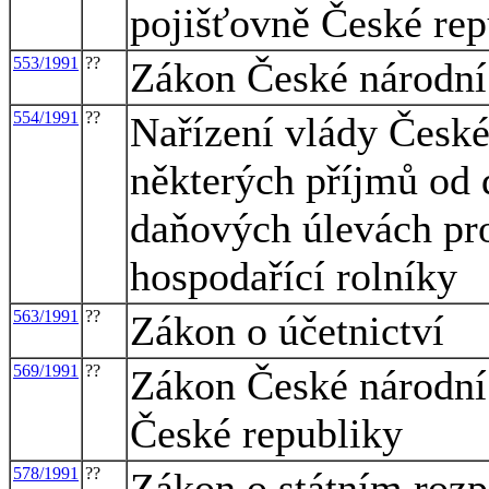
pojišťovně České rep
553/1991
??
Zákon České národní 
554/1991
??
Nařízení vlády České
některých příjmů od 
daňových úlevách pro
hospodařící rolníky
563/1991
??
Zákon o účetnictví
569/1991
??
Zákon České národn
České republiky
578/1991
??
Zákon o státním rozp