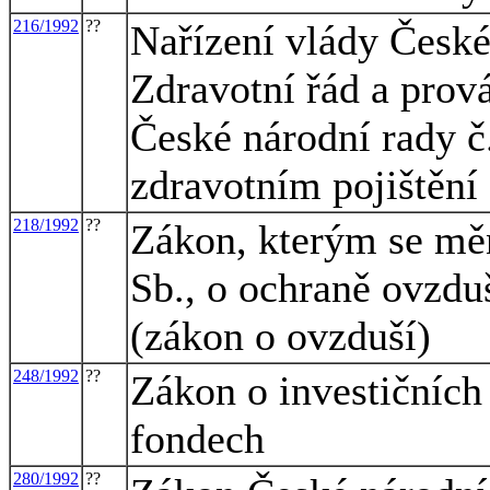
216/1992
??
Nařízení vlády České
Zdravotní řád a prov
České národní rady č
zdravotním pojištění
218/1992
??
Zákon, kterým se měn
Sb., o ochraně ovzdu
(zákon o ovzduší)
248/1992
??
Zákon o investičních
fondech
280/1992
??