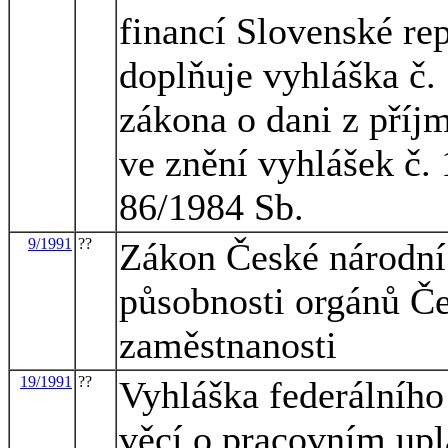
financí Slovenské rep
doplňuje vyhláška č.
zákona o dani z příjm
ve znění vyhlášek č. 
86/1984 Sb.
9/1991
??
Zákon České národní 
působnosti orgánů Če
zaměstnanosti
19/1991
??
Vyhláška federálního 
věcí o pracovním up