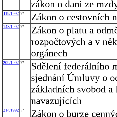
zákon o dani ze mzdy
119/1992
??
Zákon o cestovních 
143/1992
??
Zákon o platu a odmě
rozpočtových a v něk
orgánech
209/1992
??
Sdělení federálního m
sjednání Úmluvy o oc
základních svobod a
navazujících
214/1992
??
Zákon o burze cenný