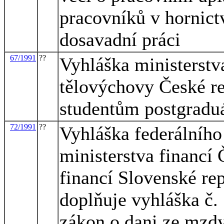
pracovníků v hornict
dosavadní práci
67/1991
??
Vyhláška ministerstv
tělovýchovy České re
studentům postgraduá
72/1991
??
Vyhláška federálního 
ministerstva financí 
financí Slovenské rep
doplňuje vyhláška č.
zákon o dani ze mzdy