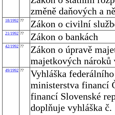
změně daňových a ně
18/1992
??
Zákon o civilní služb
21/1992
??
Zákon o bankách
42/1992
??
Zákon o úpravě maje
majetkových nároků 
49/1992
??
Vyhláška federálního 
ministerstva financí 
financí Slovenské rep
doplňuje vyhláška č.