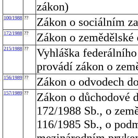
zákon)
100/1988
??
Zákon o sociálním z
172/1988
??
Zákon o zemědělské 
215/1988
??
Vyhláška federálního 
provádí zákon o zem
156/1989
??
Zákon o odvodech do 
157/1989
??
Zákon o důchodové d
172/1988 Sb., o země
116/1985 Sb., o podm
mezinárodním prvkem