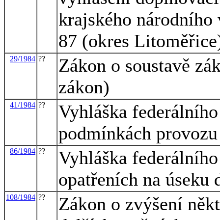
krajského národního
87 (okres Litoměřice
29/1984
??
Zákon o soustavě zák
zákon)
41/1984
??
Vyhláška federálního
podmínkách provozu
86/1984
??
Vyhláška federálního
opatřeních na úseku 
108/1984
??
Zákon o zvýšení něk