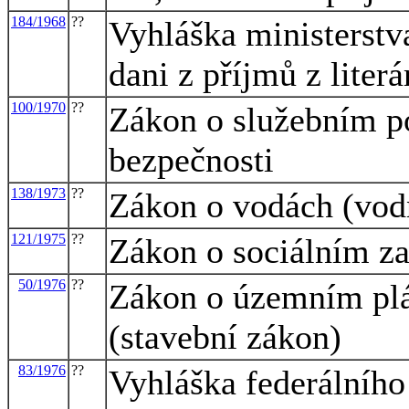
184/1968
??
Vyhláška ministerstv
dani z příjmů z liter
100/1970
??
Zákon o služebním p
bezpečnosti
138/1973
??
Zákon o vodách (vod
121/1975
??
Zákon o sociálním z
50/1976
??
Zákon o územním plá
(stavební zákon)
83/1976
??
Vyhláška federálního