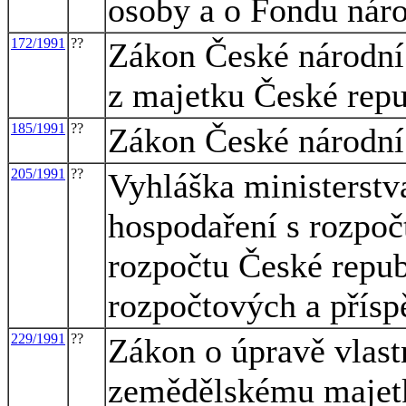
osoby a o Fondu nár
172/1991
??
Zákon České národní 
z majetku České repu
185/1991
??
Zákon České národní 
205/1991
??
Vyhláška ministerstv
hospodaření s rozpoč
rozpočtu České repub
rozpočtových a přísp
229/1991
??
Zákon o úpravě vlast
zemědělskému majet