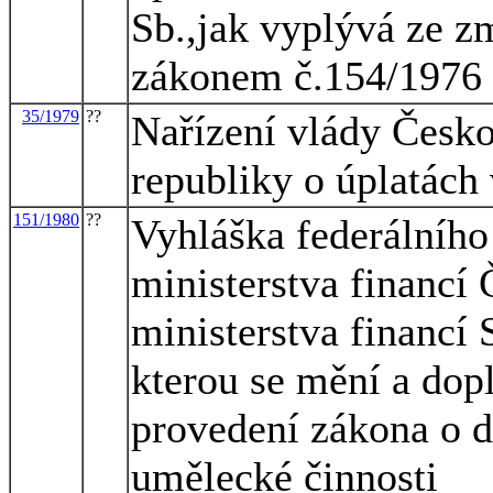
Sb.,jak vyplývá ze z
zákonem č.154/1976 
35/1979
??
Nařízení vlády Česko
republiky o úplatách
151/1980
??
Vyhláška federálního 
ministerstva financí 
ministerstva financí 
kterou se mění a dop
provedení zákona o da
umělecké činnosti