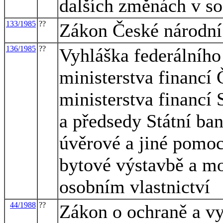
dalších změnách v so
133/1985
??
Zákon České národní 
136/1985
??
Vyhláška federálního 
ministerstva financí 
ministerstva financí 
a předsedy Státní ba
úvěrové a jiné pomoci
bytové výstavbě a m
osobním vlastnictví
44/1988
??
Zákon o ochraně a vy