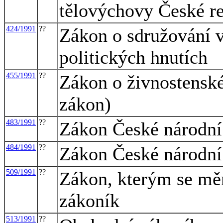
tělovýchovy České r
424/1991
??
Zákon o sdružování v
politických hnutích
455/1991
??
Zákon o živnostensk
zákon)
483/1991
??
Zákon České národní 
484/1991
??
Zákon České národní
509/1991
??
Zákon, kterým se měn
zákoník
513/1991
??