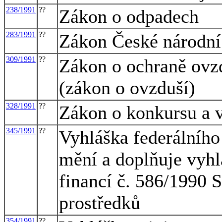
238/1991
??
Zákon o odpadech
283/1991
??
Zákon České národní 
309/1991
??
Zákon o ochraně ovzd
(zákon o ovzduší)
328/1991
??
Zákon o konkursu a 
345/1991
??
Vyhláška federálního 
mění a doplňuje vyhl
financí č. 586/1990 S
prostředků
354/1991
??