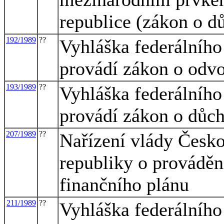
republice (zákon o d
192/1989
??
Vyhláška federálního 
provádí zákon o odvo
193/1989
??
Vyhláška federálního 
provádí zákon o důc
207/1989
??
Nařízení vlády Česko
republiky o prováděn
finančního plánu
211/1989
??
Vyhláška federálního 