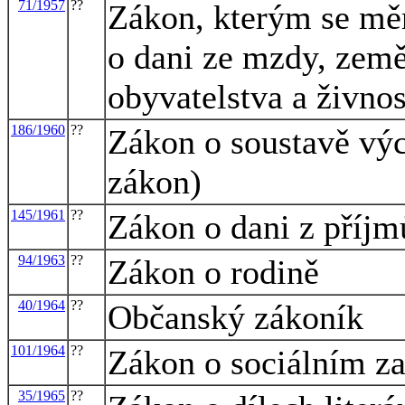
71/1957
??
Zákon, kterým se měn
o dani ze mzdy, země
obyvatelstva a živno
186/1960
??
Zákon o soustavě výc
zákon)
145/1961
??
Zákon o dani z příjm
94/1963
??
Zákon o rodině
40/1964
??
Občanský zákoník
101/1964
??
Zákon o sociálním z
35/1965
??