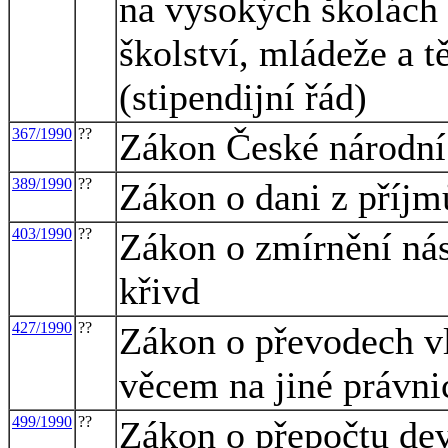
na vysokých školách 
školství, mládeže a 
(stipendijní řád)
367/1990
??
Zákon České národní 
389/1990
??
Zákon o dani z příjm
403/1990
??
Zákon o zmírnění ná
křivd
427/1990
??
Zákon o převodech vl
věcem na jiné právni
499/1990
??
Zákon o přepočtu dev