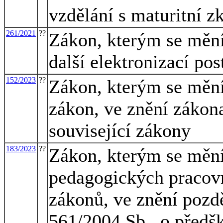
vzdělání s maturitní 
261/2021
??
Zákon, kterým se mění 
další elektronizací po
152/2023
??
Zákon, kterým se mění
zákon, ve znění zákona
související zákony
183/2023
??
Zákon, kterým se mění
pedagogických pracovn
zákonů, ve znění pozdě
561/2004 Sb., o předš