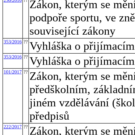
230/2016
??
Zákon, kterým se mění
podpoře sportu, ve zně
související zákony
353/2016
??
Vyhláška o přijímacím
353/2016
??
Vyhláška o přijímacím
101/2017
??
Zákon, kterým se mění
předškolním, základní
jiném vzdělávání (škol
předpisů
222/2017
??
Zákon, kterým se mění