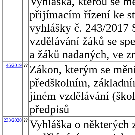
Vyhláška, kterou se mě
přijímacím řízení ke s
vyhlášky č. 243/2017 S
vzdělávání žáků se sp
a žáků nadaných, ve z
46/2019
??
Zákon, kterým se mění
předškolním, základní
jiném vzdělávání (škol
předpisů
233/2020
??
Vyhláška o některých z