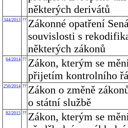
některých derivátů
344/2013
??
Zákonné opatření Sen
souvislosti s rekodif
některých zákonů
64/2014
??
Zákon, kterým se mění 
přijetím kontrolního ř
250/2014
??
Zákon o změně zákonů 
o státní službě
82/2015
??
Zákon, kterým se mění