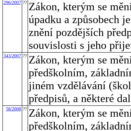
296/2007
??
Zákon, kterým se mění
úpadku a způsobech jeh
znění pozdějších předp
souvislosti s jeho přij
343/2007
??
Zákon, kterým se mění
předškolním, základní
jiném vzdělávání (škol
předpisů, a některé da
58/2008
??
Zákon, kterým se mění
předškolním, základní