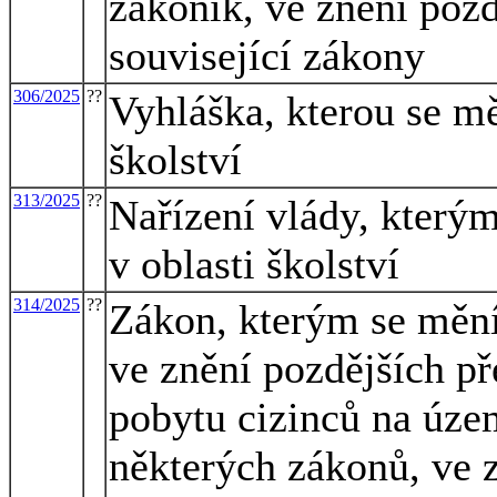
zákoník, ve znění pozd
související zákony
306/2025
??
Vyhláška, kterou se mě
školství
313/2025
??
Nařízení vlády, kterým
v oblasti školství
314/2025
??
Zákon, kterým se mění
ve znění pozdějších př
pobytu cizinců na úze
některých zákonů, ve z