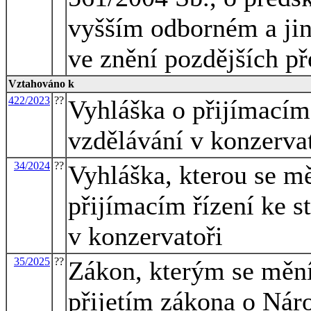
vyšším odborném a jin
ve znění pozdějších př
Vztahováno k
422/2023
??
Vyhláška o přijímacím
vzdělávání v konzerva
34/2024
??
Vyhláška, kterou se mě
přijímacím řízení ke s
v konzervatoři
35/2025
??
Zákon, kterým se mění 
přijetím zákona o Nár