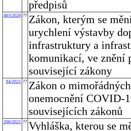
předpisů
403/2020
??
Zákon, kterým se mění
urychlení výstavby dop
infrastruktury a infras
komunikací, ve znění p
související zákony
94/2021
??
Zákon o mimořádných 
onemocnění COVID-19
souvisejících zákonů
200/2021
??
Vyhláška, kterou se m