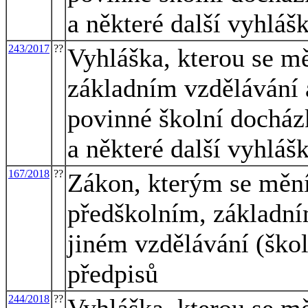
a některé další vyhláš
243/2017
??
Vyhláška, kterou se mě
základním vzdělávání a
povinné školní docházk
a některé další vyhláš
167/2018
??
Zákon, kterým se mění
předškolním, základní
jiném vzdělávání (škol
předpisů
244/2018
??
Vyhláška, kterou se mě