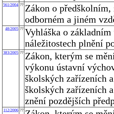
561/2004
??
Zákon o předškolním, 
odborném a jiném vzdě
48/2005
??
Vyhláška o základním 
náležitostech plnění p
383/2005
??
Zákon, kterým se mění
výkonu ústavní výcho
školských zařízeních 
školských zařízeních 
znění pozdějších předp
112/2006
??
Zákon, kterým se mění 