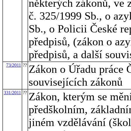
některých zákonů, ve 
č. 325/1999 Sb., o az
Sb., o Policii České r
předpisů, (zákon o azy
předpisů, a další souvi
73/2011
??
Zákon o Úřadu práce Č
souvisejících zákonů
331/2011
??
Zákon, kterým se mění
předškolním, základní
jiném vzdělávání (škol