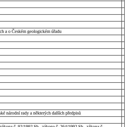
cích a o Českém geologickém úřadu
ké národní rady a některých dalších předpisů
zákona č. 92/1992 Sb., zákona č. 264/1992 Sb., zákona č.