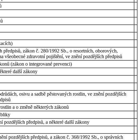
ů
nů
acích)
 předpisů, zákon č. 280/1992 Sb., o resortních, oborových,
a všeobecné zdravotní pojištění, ve znění pozdějších předpisů
ákonů (zákon o integrované prevenci)
ěkteré další zákony
drůdách, osivu a sadbě pěstovaných rostlin, ve znění pozdějších
edpisů
rostlin a o změně některých zákonů
ubliky
í pozdějších předpisů, a některé další zákony
ění pozdějších předpisů, a zákon č. 368/1992 Sb., o správních