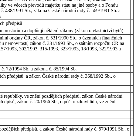
iky ve věcech převodů majetku státu na jiné osoby a o Fondu
 č. 438/1991 Sb., zákona České národní rady č. 569/1991 Sb. a
m
ích předpisů
 prostorům a doplňují některé zákony (zákon o vlastnictví bytů)
vními orgány ČR, zákon č. 531/1990 Sb., o územních finančních
odu nemovitostí, zákon č. 331/1993 Sb., o státním rozpočtu ČR na
 157/1993, 302/1993, 315/1993, 323/1993, 18/1993, 322/1993 a
 č. 72/1994 Sb. a zákona č. 85/1994 Sb.
ích předpisů, a zákon České národní rady č. 368/1992 Sb., o
 republiky, ve znění pozdějších předpisů, zákon České národní
edpisů, zákon č. 20/1966 Sb., o péči o zdraví lidu, ve znění
pozdějších předpisů, a zákon České národní rady č. 570/1991 Sb., o