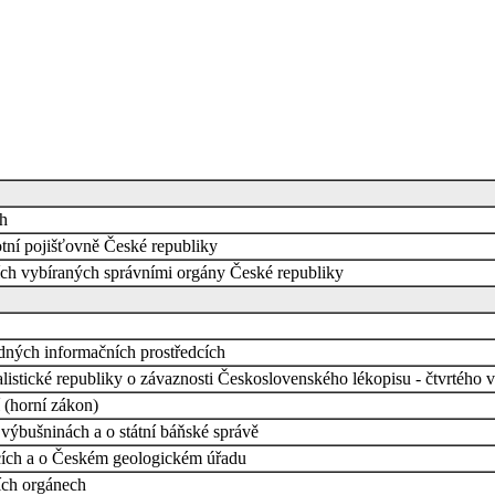
ch
ní pojišťovně České republiky
ích vybíraných správními orgány České republiky
dných informačních prostředcích
listické republiky o závaznosti Československého lékopisu - čtvrtého v
 (horní zákon)
výbušninách a o státní báňské správě
cích a o Českém geologickém úřadu
ích orgánech