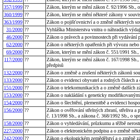
357/1999
??
Zákon, kterým se mění zákon č. 92/1996 Sb., o 
360/1999
??
Zákon, kterým se mění některé zákony v souvisl
363/1999
??
Zákon o pojišťovnictví a o změně některých sou
31/2000
??
Vyhláška Ministerstva vnitra o náhradách výda
46/2000
??
Zákon o právech a povinnostech při vydávání p
62/2000
??
Zákon o některých opatřeních při vývozu nebo
69/2000
??
Zákon, kterým se mění zákon č. 551/1991 Sb., 
117/2000
??
Zákon, kterým se mění zákon č. 167/1998 Sb., 
předpisů
132/2000
??
Zákon o změně a zrušení některých zákonů sou
133/2000
??
Zákon o evidenci obyvatel a rodných číslech a
151/2000
??
Zákon o telekomunikacích a o změně dalších 
153/2000
??
Zákon o nakládání s geneticky modifikovanými
154/2000
??
Zákon o šlechtění, plemenitbě a evidenci hosp
156/2000
??
Zákon o ověřování střelných zbraní, střeliva a
č. 13/1998 Sb., a zákona č. 368/1992 Sb., o sp
158/2000
??
Zákon o vyhledávání, průzkumu a těžbě nerost
227/2000
??
Zákon o elektronickém podpisu a o změně někt
242/2000
??
Zákon o ekologickém zemědělství a o změně zák