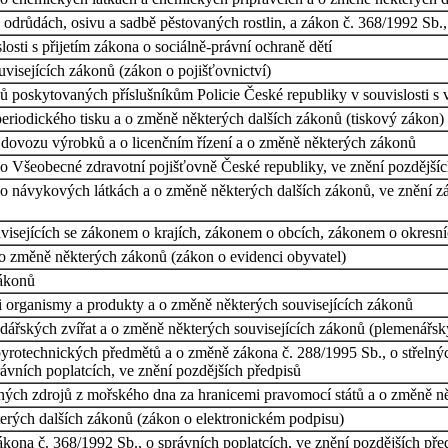
odrůdách, osivu a sadbě pěstovaných rostlin, a zákon č. 368/1992 Sb.,
osti s přijetím zákona o sociálně-právní ochraně dětí
visejících zákonů (zákon o pojišťovnictví)
jů poskytovaných příslušníkům Policie České republiky v souvislosti 
eriodického tisku a o změně některých dalších zákonů (tiskový zákon)
 dovozu výrobků a o licenčním řízení a o změně některých zákonů
o Všeobecné zdravotní pojišťovně České republiky, ve znění pozdějšíc
o návykových látkách a o změně některých dalších zákonů, ve znění zák
visejících se zákonem o krajích, zákonem o obcích, zákonem o okresn
 o změně některých zákonů (zákon o evidenci obyvatel)
zákonů
 organismy a produkty a o změně některých souvisejících zákonů
odářských zvířat a o změně některých souvisejících zákonů (plemenářs
 pyrotechnických předmětů a o změně zákona č. 288/1995 Sb., o střelnýc
rávních poplatcích, ve znění pozdějších předpisů
ných zdrojů z mořského dna za hranicemi pravomocí států a o změně n
erých dalších zákonů (zákon o elektronickém podpisu)
ona č. 368/1992 Sb., o správních poplatcích, ve znění pozdějších pře