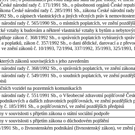
České národní rady č. 171/1991 Sb., o působnosti orgánů České republ
ákona České národní rady č. 285/1991 Sb., zákona České národní rady
992 Sb., o zápisech vlastnických a jiných věcných práv k nemovitoste
národní rady č. 565/1990 Sb., o místních poplatcích, ve znění pozdějš
ické vztahy k budovám a některé vlastnické vztahy k bytům a nebytovým
lňuje zákon č. 368/1992 Sb., o správních poplatcích vybíraných sprá
 a poplatků, zákon č. 357/1992 Sb., o dani dědické, darovací a z přev
ů, ve znění zákonů č. 10/1993, 72/1994, 337/1992, 35/1993, 325/1993,
kterých zákonů souvisejících s jeho zavedením
národní rady č. 368/1992 Sb., o správních poplatcích, ve znění zákona
národní rady č. 549/1991 Sb., o soudních poplatcích, ve znění pozdějš
pisů
ičních vozidel na pozemních komunikacích
národní rady č. 551/1991 Sb., o Všeobecné zdravotní pojišťovně České
 podnikových a dalších zdravotních pojišťovnách, ve znění pozdějších př
y č. 185/1991 Sb., o pojišťovnictví, ve znění pozdějších předpisů
 v souvislosti s přijetím zákona o státní sociální podpoře
y v souvislosti s přijetím zákona o důchodovém pojištění
/1991 Sb., o živnostenském podnikání (živnostenský zákon), ve znění 