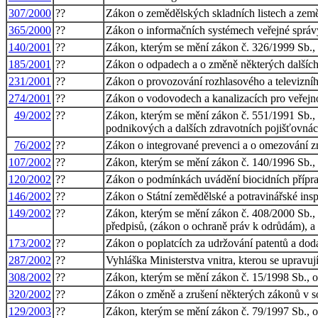
307/2000
??
Zákon o zemědělských skladních listech a zem
365/2000
??
Zákon o informačních systémech veřejné správ
140/2001
??
Zákon, kterým se mění zákon č. 326/1999 Sb.,
185/2001
??
Zákon o odpadech a o změně některých dalšíc
231/2001
??
Zákon o provozování rozhlasového a televizníh
274/2001
??
Zákon o vodovodech a kanalizacích pro veřejn
49/2002
??
Zákon, kterým se mění zákon č. 551/1991 Sb., 
podnikových a dalších zdravotních pojišťovnách
76/2002
??
Zákon o integrované prevenci a o omezování zn
107/2002
??
Zákon, kterým se mění zákon č. 140/1996 Sb., o
120/2002
??
Zákon o podmínkách uvádění biocidních příprav
146/2002
??
Zákon o Státní zemědělské a potravinářské ins
149/2002
??
Zákon, kterým se mění zákon č. 408/2000 Sb., 
předpisů, (zákon o ochraně práv k odrůdám), a 
173/2002
??
Zákon o poplatcích za udržování patentů a dod
287/2002
??
Vyhláška Ministerstva vnitra, kterou se upravu
308/2002
??
Zákon, kterým se mění zákon č. 15/1998 Sb., o 
320/2002
??
Zákon o změně a zrušení některých zákonů v so
129/2003
??
Zákon, kterým se mění zákon č. 79/1997 Sb., o 