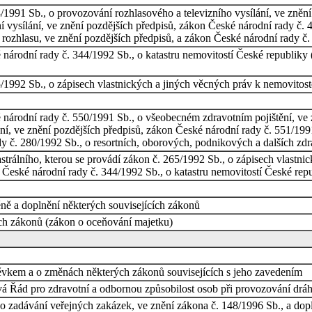
1991 Sb., o provozování rozhlasového a televizního vysílání, ve znění
í vysílání, ve znění pozdějších předpisů, zákon České národní rady č. 
ozhlasu, ve znění pozdějších předpisů, a zákon České národní rady č. 
árodní rady č. 344/1992 Sb., o katastru nemovitostí České republiky (
/1992 Sb., o zápisech vlastnických a jiných věcných práv k nemovitos
národní rady č. 550/1991 Sb., o všeobecném zdravotním pojištění, ve 
ění, ve znění pozdějších předpisů, zákon České národní rady č. 551/19
y č. 280/1992 Sb., o resortních, oborových, podnikových a dalších zdr
rálního, kterou se provádí zákon č. 265/1992 Sb., o zápisech vlastni
České národní rady č. 344/1992 Sb., o katastru nemovitostí České repu
ně a doplnění některých souvisejících zákonů
ch zákonů (zákon o oceňování majetku)
spěvkem a o změnách některých zákonů souvisejících s jeho zavedením
vá Řád pro zdravotní a odbornou způsobilost osob při provozování drá
o zadávání veřejných zakázek, ve znění zákona č. 148/1996 Sb., a dopl