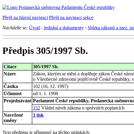
Přejít na hlavní navigaci
Přejít na navigaci sekce
Nacházíte se:
Úvod
›
Jednání a dokumenty
›
Sbírka zákonů a mez. s
Předpis 305/1997 Sb.
Citace
305/1997 Sb.
Název
Zákon, kterým se mění a doplňuje zákon České národn
o Všeobecné zdravotní pojišťovně České republiky, ve
Částka
102 (16. 12. 1997)
Účinnost
od 1. 1. 1998
Projednávání
Parlament České republiky, Poslanecká sněmovna,
152
Vládní návrh zákona o správních poplatcích
Navržené
1 tisk
změny
Text předpisu je přístupný na těchto stránkách: