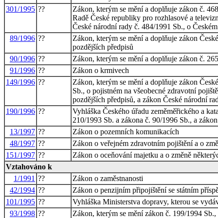
301/1995
??
Zákon, kterým se mění a doplňuje zákon č. 468/
Radě České republiky pro rozhlasové a televizn
České národní rady č. 484/1991 Sb., o Českém r
89/1996
??
Zákon, kterým se mění a doplňuje zákon České n
pozdějších předpisů
90/1996
??
Zákon, kterým se mění a doplňuje zákon č. 265
91/1996
??
Zákon o krmivech
149/1996
??
Zákon, kterým se mění a doplňuje zákon České 
Sb., o pojistném na všeobecné zdravotní pojišt
pozdějších předpisů, a zákon České národní rad
190/1996
??
Vyhláška Českého úřadu zeměměřického a katast
210/1993 Sb. a zákona č. 90/1996 Sb., a zákon 
13/1997
??
Zákon o pozemních komunikacích
48/1997
??
Zákon o veřejném zdravotním pojištění a o změ
151/1997
??
Zákon o oceňování majetku a o změně některý
Vztahováno k
1/1991
??
Zákon o zaměstnanosti
42/1994
??
Zákon o penzijním připojištění se státním pří
101/1995
??
Vyhláška Ministerstva dopravy, kterou se vydá
93/1998
??
Zákon, kterým se mění zákon č. 199/1994 Sb., 