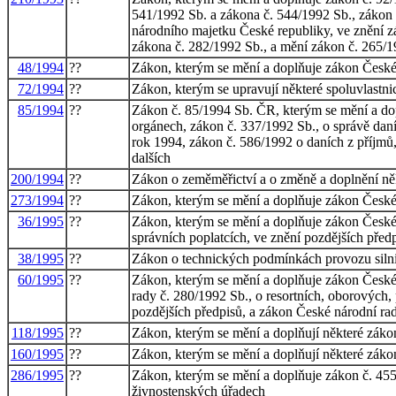
541/1992 Sb. a zákona č. 544/1992 Sb., zákon 
národního majetku České republiky, ve znění z
zákona č. 282/1992 Sb., a mění zákon č. 265/1
48/1994
??
Zákon, kterým se mění a doplňuje zákon České 
72/1994
??
Zákon, kterým se upravují některé spoluvlastn
85/1994
??
Zákon č. 85/1994 Sb. ČR, kterým se mění a dop
orgánech, zákon č. 337/1992 Sb., o správě daní
rok 1994, zákon č. 586/1992 o daních z příjm
dalších
200/1994
??
Zákon o zeměměřictví a o změně a doplnění ně
273/1994
??
Zákon, kterým se mění a doplňuje zákon České 
36/1995
??
Zákon, kterým se mění a doplňuje zákon České 
správních poplatcích, ve znění pozdějších před
38/1995
??
Zákon o technických podmínkách provozu siln
60/1995
??
Zákon, kterým se mění a doplňuje zákon České 
rady č. 280/1992 Sb., o resortních, oborových,
pozdějších předpisů, a zákon České národní rad
118/1995
??
Zákon, kterým se mění a doplňují některé zákony
160/1995
??
Zákon, kterým se mění a doplňují některé zákon
286/1995
??
Zákon, kterým se mění a doplňuje zákon č. 455
živnostenských úřadech