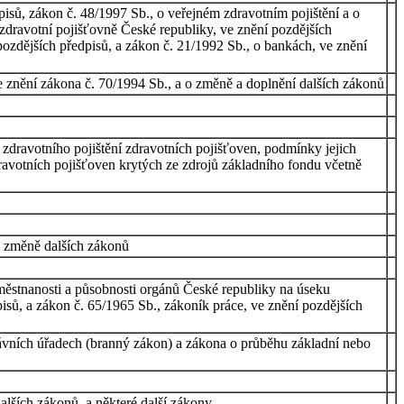
isů, zákon č. 48/1997 Sb., o veřejném zdravotním pojištění a o
zdravotní pojišťovně České republiky, ve znění pozdějších
pozdějších předpisů, a zákon č. 21/1992 Sb., o bankách, ve znění
e znění zákona č. 70/1994 Sb., a o změně a doplnění dalších zákonů
 zdravotního pojištění zdravotních pojišťoven, podmínky jejich
dravotních pojišťoven krytých ze zdrojů základního fondu včetně
 o změně dalších zákonů
aměstnanosti a působnosti orgánů České republiky na úseku
isů, a zákon č. 65/1965 Sb., zákoník práce, ve znění pozdějších
rávních úřadech (branný zákon) a zákona o průběhu základní nebo
lších zákonů, a některé další zákony