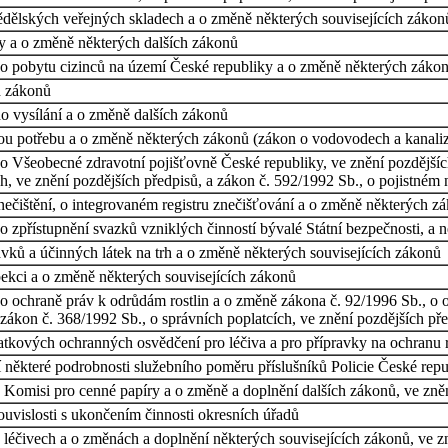
ědělských veřejných skladech a o změně některých souvisejících zákon
y a o změně některých dalších zákonů
 o pobytu cizinců na území České republiky a o změně některých záko
h zákonů
o vysílání a o změně dalších zákonů
ou potřebu a o změně některých zákonů (zákon o vodovodech a kanaliz
o Všeobecné zdravotní pojišťovně České republiky, ve znění pozdějších
, ve znění pozdějších předpisů, a zákon č. 592/1992 Sb., o pojistném n
ečištění, o integrovaném registru znečišťování a o změně některých z
 zpřístupnění svazků vzniklých činností bývalé Státní bezpečnosti, a n
ků a účinných látek na trh a o změně některých souvisejících zákonů
pekci a o změně některých souvisejících zákonů
o ochraně práv k odrůdám rostlin a o změně zákona č. 92/1996 Sb., o o
zákon č. 368/1992 Sb., o správních poplatcích, ve znění pozdějších př
atkových ochranných osvědčení pro léčiva a pro přípravky na ochranu 
jí některé podrobnosti služebního poměru příslušníků Policie České rep
Komisi pro cenné papíry a o změně a doplnění dalších zákonů, ve zněn
uvislosti s ukončením činnosti okresních úřadů
léčivech a o změnách a doplnění některých souvisejících zákonů, ve zn