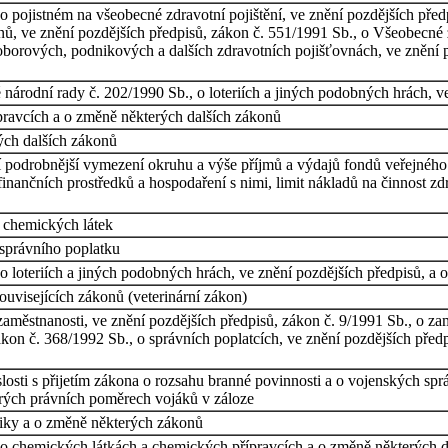
 pojistném na všeobecné zdravotní pojištění, ve znění pozdějších předp
nů, ve znění pozdějších předpisů, zákon č. 551/1991 Sb., o Všeobecné 
 oborových, podnikových a dalších zdravotních pojišťovnách, ve znění 
národní rady č. 202/1990 Sb., o loteriích a jiných podobných hrách, v
ravcích a o změně některých dalších zákonů
ých dalších zákonů
ví podrobnější vymezení okruhu a výše příjmů a výdajů fondů veřejného
 finančních prostředků a hospodaření s nimi, limit nákladů na činnost z
i chemických látek
 správního poplatku
 loteriích a jiných podobných hrách, ve znění pozdějších předpisů, a
ouvisejících zákonů (veterinární zákon)
zaměstnanosti, ve znění pozdějších předpisů, zákon č. 9/1991 Sb., o z
ákon č. 368/1992 Sb., o správních poplatcích, ve znění pozdějších předp
losti s přijetím zákona o rozsahu branné povinnosti a o vojenských sp
erých právních poměrech vojáků v záloze
iky a o změně některých zákonů
o chemických látkách a chemických přípravcích a o změně některých da