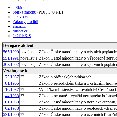
e-Sbírka
Sbirka zakonu
(PDF, 340 KB)
epravo.cz
Zákony pro lidi
esipa.cz
fulsoft.cz
CODEXIS
Derogace aktivní
565/1990
novelizuje
Zákon České národní rady o místních poplatcí
551/1991
novelizuje
Zákon České národní rady o Všeobecné zdravot
368/1992
novelizuje
Zákon České národní rady o správních poplatc
Vztahuje se k
75/1957
??
Zákon o občanských průkazech
81/1966
??
Zákon o periodickém tisku a o ostatních hroma
10/1987
??
Vyhláška ministerstva zdravotnictví České socia
44/1988
??
Zákon o ochraně a využití nerostného bohatství
61/1988
??
Zákon České národní rady o hornické činnosti, 
62/1988
??
Zákon České národní rady o geologických pra
531/1990
??
Zákon České národní rady o územních finančn