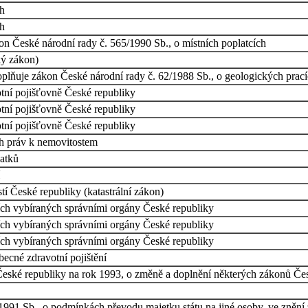
ch
ch
n České národní rady č. 565/1990 Sb., o místních poplatcích
ký zákon)
oplňuje zákon České národní rady č. 62/1988 Sb., o geologických pra
ní pojišťovně České republiky
ní pojišťovně České republiky
ní pojišťovně České republiky
ch práv k nemovitostem
latků
í České republiky (katastrální zákon)
ích vybíraných správními orgány České republiky
ích vybíraných správními orgány České republiky
ích vybíraných správními orgány České republiky
ecné zdravotní pojištění
eské republiky na rok 1993, o změně a doplnění některých zákonů Čes
1991 Sb., o podmínkách převodu majetku státu na jiné osoby, ve znění 