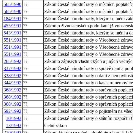
565/1990
??
Zákon České národní rady o místních poplatcí
565/1990
??
Zákon České národní rady o místních poplatcí
184/1991
??
Zákon České národní rady, kterým se mění záko
455/1991
??
Zákon o živnostenském podnikání (živnostens
543/1991
??
Zákon České národní rady, kterým se mění a d
551/1991
??
Zákon České národní rady o Všeobecné zdravot
551/1991
??
Zákon České národní rady o Všeobecné zdravot
551/1991
??
Zákon České národní rady o Všeobecné zdravot
265/1992
??
Zákon o zápisech vlastnických a jiných věcný
337/1992
??
Zákon České národní rady o správě daní a pop
338/1992
??
Zákon České národní rady o dani z nemovitostí
344/1992
??
Zákon České národní rady o katastru nemovitost
368/1992
??
Zákon České národní rady o správních poplatc
368/1992
??
Zákon České národní rady o správních poplatc
368/1992
??
Zákon České národní rady o správních poplatc
592/1992
??
Zákon České národní rady o pojistném na všeob
10/1993
??
Zákon České národní rady o státním rozpočtu Č
13/1993
??
Celní zákon
210/1993
??
Zákon, kterým se mění a doplňuje zákon č. 92/