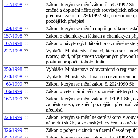
127/1998
??
Zákon, kterým se mění zákon č. 592/1992 Sb., o
změně a doplnění některých souvisejících záko
předpisů, zákon č. 280/1992 Sb., o resortních,
pozdějších předpisů
149/1998
??
Zákon, kterým se mění a doplňuje zákon České 
157/1998
??
Zákon o chemických látkách a chemických příp
167/1998
??
Zákon o návykových látkách a o změně někter
227/1998
??
Vyhláška Ministerstva financí, kterou se stano
tvorby, užití, přípustnosti vzájemných převodů
postupu propočtu tohoto limitu
250/1998
??
Vyhláška Ministerstva zdravotnictví o registrac
270/1998
??
Vyhláška Ministerstva financí o osvobození od
63/1999
??
Zákon, kterým se mění zákon č. 202/1990 Sb., o
166/1999
??
Zákon o veterinární péči a o změně některých s
167/1999
??
Zákon, kterým se mění zákon č. 1/1991 Sb., o 
zaměstnanosti, ve znění pozdějších předpisů, z
předpisů
223/1999
??
Zákon, kterým se mění některé zákony v souvis
náhradní služby a vojenských cvičení a o někt
326/1999
??
Zákon o pobytu cizinců na území České republ
352/1999
??
Zákon, kterým se mění zákon č. 157/1998 Sb., 