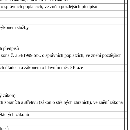
 o správních poplatcích, ve znění pozdějších předpisů
s výkonem služby
h předpisů
ona č. 354/1999 Sb., o správních poplatcích, ve znění pozdějších
ích úřadech a zákonem o hlavním městě Praze
ký zákon)
h zbraních a střelivu (zákon o střelných zbraních), ve znění zákona
ěkterých zákonů
dpisů