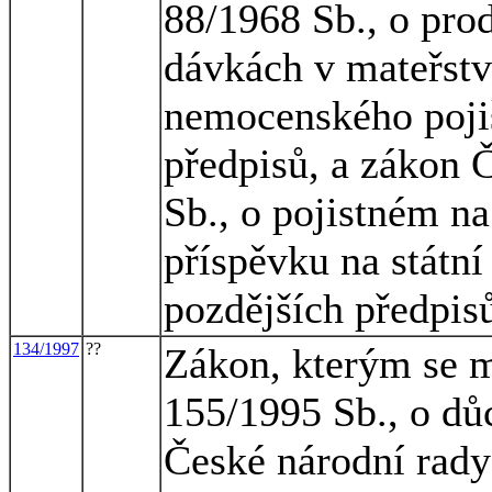
88/1968 Sb., o pro
dávkách v mateřství
nemocenského pojiš
předpisů, a zákon 
Sb., o pojistném na
příspěvku na státní
pozdějších předpis
134/1997
??
Zákon, kterým se m
155/1995 Sb., o dů
České národní rady 