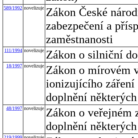
589/1992
novelizuje
Zákon České národn
zabezpečení a přísp
zaměstnanosti
111/1994
novelizuje
Zákon o silniční d
18/1997
novelizuje
Zákon o mírovém vy
ionizujícího zářen
doplnění některých
48/1997
novelizuje
Zákon o veřejném z
doplnění některých
219/1999
novelizuje