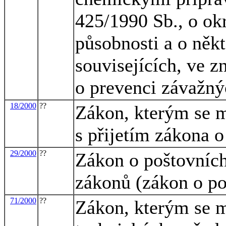
425/1990 Sb., o okr
působnosti a o někt
souvisejících, ve z
o prevenci závažný
18/2000
??
Zákon, kterým se m
s přijetím zákona 
29/2000
??
Zákon o poštovních
zákonů (zákon o po
71/2000
??
Zákon, kterým se m