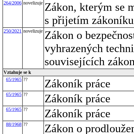
264/2006
novelizuje
Zákon, kterým se m
s přijetím zákoníku
250/2021
novelizuje
Zákon o bezpečnost
vyhrazených techni
souvisejících záko
Vztahuje se k
65/1965
??
Zákoník práce
65/1965
??
Zákoník práce
65/1965
??
Zákoník práce
88/1968
??
Zákon o prodlouže