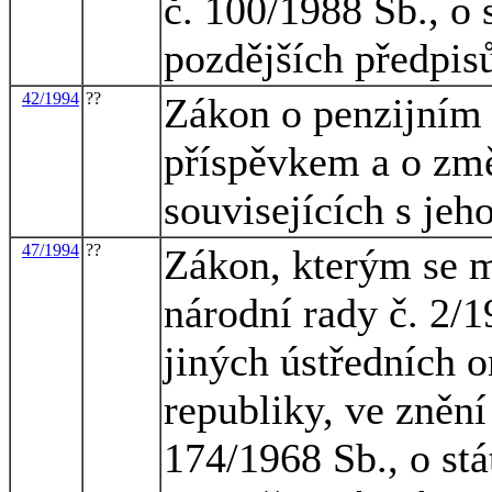
č. 100/1988 Sb., o 
pozdějších předpisů
42/1994
??
Zákon o penzijním p
příspěvkem a o zm
souvisejících s je
47/1994
??
Zákon, kterým se m
národní rady č. 2/1
jiných ústředních o
republiky, ve znění
174/1968 Sb., o st