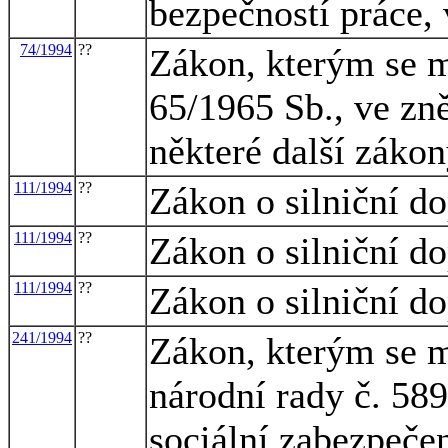
bezpečností práce, 
74/1994
??
Zákon, kterým se m
65/1965 Sb., ve zně
některé další záko
111/1994
??
Zákon o silniční d
111/1994
??
Zákon o silniční d
111/1994
??
Zákon o silniční d
241/1994
??
Zákon, kterým se m
národní rady č. 58
sociální zabezpečen