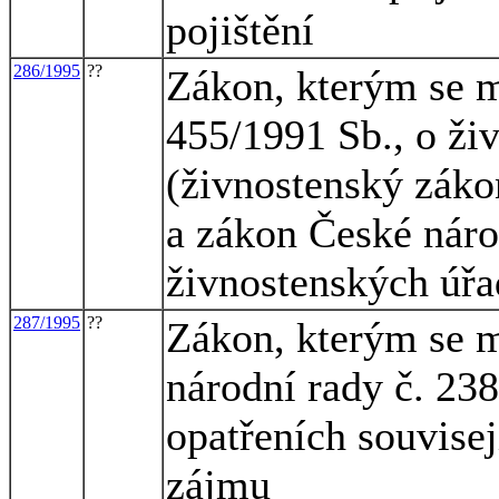
pojištění
286/1995
??
Zákon, kterým se m
455/1991 Sb., o ži
(živnostenský zákon
a zákon České náro
živnostenských úř
287/1995
??
Zákon, kterým se m
národní rady č. 23
opatřeních souvise
zájmu