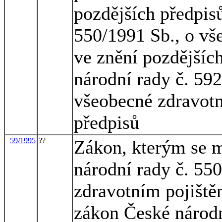
pozdějších předpis
550/1991 Sb., o vš
ve znění pozdějšíc
národní rady č. 59
všeobecné zdravotní
předpisů
59/1995
??
Zákon, kterým se m
národní rady č. 55
zdravotním pojištěn
zákon České národn