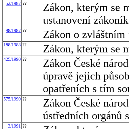
52/1987
??
Zákon, kterým se m
ustanovení zákoník
98/1987
??
Zákon o zvláštním
188/1988
??
Zákon, kterým se m
425/1990
??
Zákon České národn
úpravě jejich působ
opatřeních s tím so
575/1990
??
Zákon České národn
ústředních orgánů 
3/1991
??