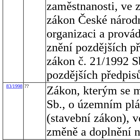
zaměstnanosti, ve z
zákon České národn
organizaci a provád
znění pozdějších p
zákon č. 21/1992 S
pozdějších předpis
83/1998
??
Zákon, kterým se m
Sb., o územním plá
(stavební zákon), v
změně a doplnění n