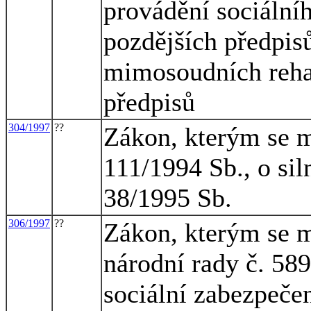
provádění sociální
pozdějších předpisů
mimosoudních rehab
předpisů
304/1997
??
Zákon, kterým se m
111/1994 Sb., o sil
38/1995 Sb.
306/1997
??
Zákon, kterým se m
národní rady č. 58
sociální zabezpečen