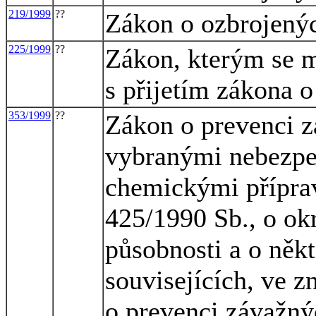
219/1999
??
Zákon o ozbrojenýc
225/1999
??
Zákon, kterým se m
s přijetím zákona o
353/1999
??
Zákon o prevenci 
vybranými nebezpe
chemickými přípra
425/1990 Sb., o okr
působnosti a o někt
souvisejících, ve z
o prevenci závažný