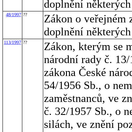
doplnění některých
48/1997
??
Zákon o veřejném z
doplnění některých
113/1997
??
Zákon, kterým se m
národní rady č. 13/
zákona České národ
54/1956 Sb., o nem
zaměstnanců, ve zn
č. 32/1957 Sb., o 
silách, ve znění po