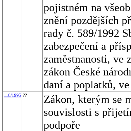
pojistném na všeobe
znění pozdějších p
rady č. 589/1992 Sb
zabezpečení a přísp
zaměstnanosti, ve z
zákon České národn
daní a poplatků, ve
118/1995
??
Zákon, kterým se m
souvislosti s přijet
podpoře