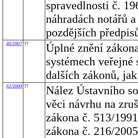
spravedlnosti č. 1
náhradách notářů a 
pozdějších předpis
40/2007
??
Úplné znění zákona
systémech veřejné 
dalších zákonů, ja
62/2009
??
Nález Ústavního so
věci návrhu na zru
zákona č. 513/1991
zákona č. 216/2005