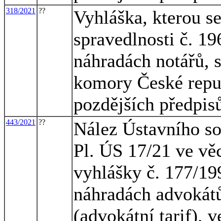
318/2021
??
Vyhláška, kterou s
spravedlnosti č. 1
náhradách notářů, 
komory České republ
pozdějších předpis
443/2021
??
Nález Ústavního sou
Pl. ÚS 17/21 ve věc
vyhlášky č. 177/19
náhradách advokátů
(advokátní tarif), 