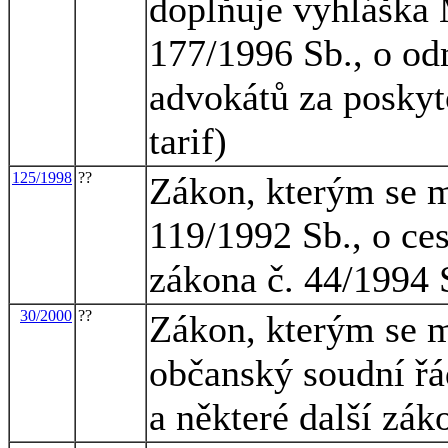
doplňuje vyhláška M
177/1996 Sb., o o
advokátů za poskyt
tarif)
125/1998
??
Zákon, kterým se m
119/1992 Sb., o ce
zákona č. 44/1994 
30/2000
??
Zákon, kterým se m
občanský soudní řá
a některé další zák