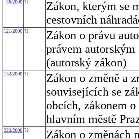
36/2000
??
Zákon, kterým se m
cestovních náhradá
121/2000
??
Zákon o právu auto
právem autorským 
(autorský zákon)
132/2000
??
Zákon o změně a z
souvisejících se z
obcích, zákonem o
hlavním městě Pra
220/2000
??
Zákon o změnách ně