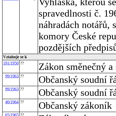
Vyhláška, kterou s
spravedlnosti č. 1
náhradách notářů, 
komory České republ
pozdějších předpis
Vztahuje se k
191/1950
??
Zákon směnečný a
99/1963
??
Občanský soudní ř
99/1963
??
Občanský soudní ř
40/1964
??
Občanský zákoník
65/1965
??