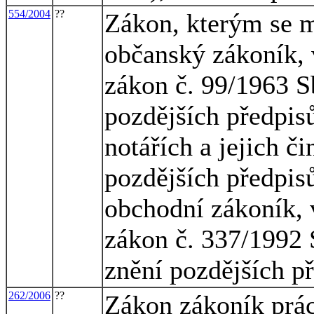
554/2004
??
Zákon, kterým se m
občanský zákoník, 
zákon č. 99/1963 S
pozdějších předpisů
notářích a jejich či
pozdějších předpis
obchodní zákoník, 
zákon č. 337/1992 S
znění pozdějších p
262/2006
??
Zákon zákoník prá