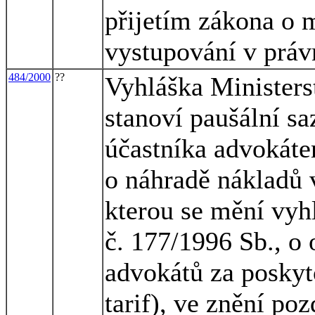
přijetím zákona o 
vystupování v práv
484/2000
??
Vyhláška Ministerst
stanoví paušální s
účastníka advokáte
o náhradě nákladů 
kterou se mění vyh
č. 177/1996 Sb., o
advokátů za poskyt
tarif), ve znění po