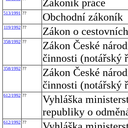
Zákoník práce
513/1991
??
Obchodní zákoník
119/1992
??
Zákon o cestovníc
358/1992
??
Zákon České národn
činnosti (notářský 
358/1992
??
Zákon České národn
činnosti (notářský 
612/1992
??
Vyhláška ministers
republiky o odměná
612/1992
??
Vyhláška ministers