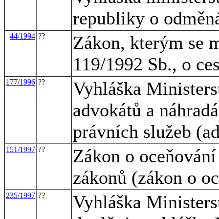
republiky o odměná
44/1994
??
Zákon, kterým se m
119/1992 Sb., o ce
177/1996
??
Vyhláška Ministers
advokátů a náhradá
právních služeb (ad
151/1997
??
Zákon o oceňování
zákonů (zákon o o
235/1997
??
Vyhláška Ministerst