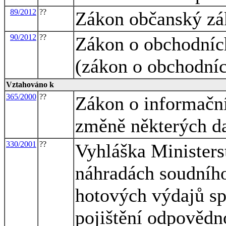
89/2012
??
Zákon občanský zá
90/2012
??
Zákon o obchodních
(zákon o obchodníc
Vztahováno k
365/2000
??
Zákon o informační
změně některých d
330/2001
??
Vyhláška Ministers
náhradách soudního
hotových výdajů s
pojištění odpovědn