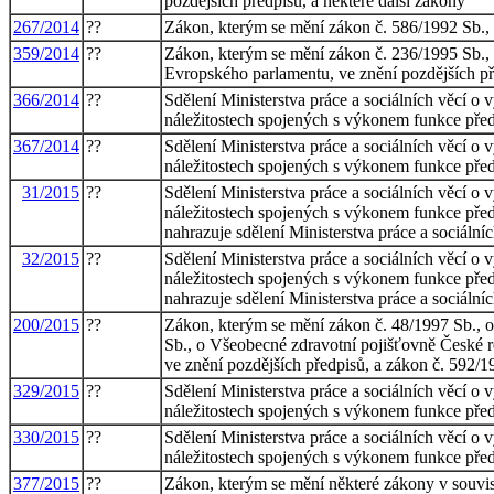
pozdějších předpisů, a některé další zákony
267/2014
??
Zákon, kterým se mění zákon č. 586/1992 Sb., o
359/2014
??
Zákon, kterým se mění zákon č. 236/1995 Sb., o
Evropského parlamentu, ve znění pozdějších p
366/2014
??
Sdělení Ministerstva práce a sociálních věcí o 
náležitostech spojených s výkonem funkce předs
367/2014
??
Sdělení Ministerstva práce a sociálních věcí o 
náležitostech spojených s výkonem funkce předs
31/2015
??
Sdělení Ministerstva práce a sociálních věcí o 
náležitostech spojených s výkonem funkce předs
nahrazuje sdělení Ministerstva práce a sociální
32/2015
??
Sdělení Ministerstva práce a sociálních věcí o 
náležitostech spojených s výkonem funkce předs
nahrazuje sdělení Ministerstva práce a sociální
200/2015
??
Zákon, kterým se mění zákon č. 48/1997 Sb., o
Sb., o Všeobecné zdravotní pojišťovně České re
ve znění pozdějších předpisů, a zákon č. 592/19
329/2015
??
Sdělení Ministerstva práce a sociálních věcí o 
náležitostech spojených s výkonem funkce předs
330/2015
??
Sdělení Ministerstva práce a sociálních věcí o 
náležitostech spojených s výkonem funkce předs
377/2015
??
Zákon, kterým se mění některé zákony v souvis