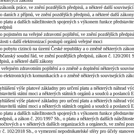
 některých zákonů
ákoník práce, ve znění pozdějších předpisů, a některé další souvisejíc
daních z příjmů, ve znění pozdějších předpisů, a některé další zákony 
 platu a dalších náležitostech spojených s výkonem funkce představitel
ředpisů
 pojistném na veřejné zdravotní pojištění, ve znění pozdějších předpisů
osti s další elektronizací postupů orgánů veřejné moci
o pobytu cizinců na území České republiky a o změně některých zákonů,
čanský soudní řád, ve znění pozdějších předpisů, zákon č. 120/2001 Sb
pisů, a některé další zákony
veřejném zdravotním pojištění a o změně a doplnění některých souvisej
o elektronických komunikacích a o změně některých souvisejících zák
vyhlášení výše platové základny pro určení platu a některých náhrad výd
tavitelů státní moci a některých státních orgánů a soudců a poslanců 
vyhlášení výše platové základny pro určení platu a některých náhrad vý
tavitelů státní moci a některých státních orgánů a soudců a poslanců 
 platu a dalších náležitostech spojených s výkonem funkce představitel
dpisů, a zákon č. 201/1997 Sb., o platu a některých dalších náležitost
očtových a v některých dalších organizacích a orgánech, ve znění pozd
dy č. 102/2018 Sb., o vymezení nepodnikatelské sféry pro účely stanove