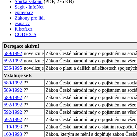
Sbírka zákonů
(PDF, 276 KB)
Sagit - InfoNet
epravo.cz
Zákony pro lidi
esipa.cz
fulsoft.cz
CODEXIS
Derogace aktivní
589/1992
novelizuje
Zákon České národní rady o pojistném na sociál
592/1992
novelizuje
Zákon České národní rady o pojistném na všeob
236/1995
novelizuje
Zákon o platu a dalších náležitostech spojenýc
Vztahuje se k
589/1992
??
Zákon České národní rady o pojistném na sociál
589/1992
??
Zákon České národní rady o pojistném na sociál
589/1992
??
Zákon České národní rady o pojistném na sociál
592/1992
??
Zákon České národní rady o pojistném na všeob
592/1992
??
Zákon České národní rady o pojistném na všeob
592/1992
??
Zákon České národní rady o pojistném na všeob
10/1993
??
Zákon České národní rady o státním rozpočtu Č
160/1993
??
Zákon, kterým se mění a doplňuje zákon České n