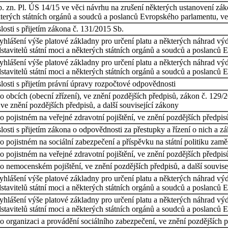
 zn. Pl. ÚS 14/15 ve věci návrhu na zrušení některých ustanovení zákon
kterých státních orgánů a soudců a poslanců Evropského parlamentu, ve
osti s přijetím zákona č. 131/2015 Sb.
vyhlášení výše platové základny pro určení platu a některých náhrad výd
tavitelů státní moci a některých státních orgánů a soudců a poslanců 
vyhlášení výše platové základny pro určení platu a některých náhrad vý
tavitelů státní moci a některých státních orgánů a soudců a poslanců 
losti s přijetím právní úpravy rozpočtové odpovědnosti
obcích (obecní zřízení), ve znění pozdějších předpisů, zákon č. 129/200
ve znění pozdějších předpisů, a další související zákony
 pojistném na veřejné zdravotní pojištění, ve znění pozdějších předpis
osti s přijetím zákona o odpovědnosti za přestupky a řízení o nich a z
pojistném na sociální zabezpečení a příspěvku na státní politiku zaměs
 pojistném na veřejné zdravotní pojištění, ve znění pozdějších předpis
 nemocenském pojištění, ve znění pozdějších předpisů, a další souvise
vyhlášení výše platové základny pro určení platu a některých náhrad vý
tavitelů státní moci a některých státních orgánů a soudců a poslanců 
vyhlášení výše platové základny pro určení platu a některých náhrad výd
tavitelů státní moci a některých státních orgánů a soudců a poslanců 
 organizaci a provádění sociálního zabezpečení, ve znění pozdějších p