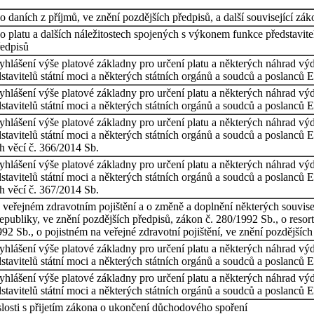
 daních z příjmů, ve znění pozdějších předpisů, a další související zá
 platu a dalších náležitostech spojených s výkonem funkce představitel
ředpisů
vyhlášení výše platové základny pro určení platu a některých náhrad výd
tavitelů státní moci a některých státních orgánů a soudců a poslanců 
vyhlášení výše platové základny pro určení platu a některých náhrad vý
tavitelů státní moci a některých státních orgánů a soudců a poslanců 
vyhlášení výše platové základny pro určení platu a některých náhrad výd
tavitelů státní moci a některých státních orgánů a soudců a poslanců 
ch věcí č. 366/2014 Sb.
vyhlášení výše platové základny pro určení platu a některých náhrad vý
tavitelů státní moci a některých státních orgánů a soudců a poslanců 
ch věcí č. 367/2014 Sb.
 veřejném zdravotním pojištění a o změně a doplnění některých souvise
publiky, ve znění pozdějších předpisů, zákon č. 280/1992 Sb., o resor
92 Sb., o pojistném na veřejné zdravotní pojištění, ve znění pozdějších
vyhlášení výše platové základny pro určení platu a některých náhrad výd
tavitelů státní moci a některých státních orgánů a soudců a poslanců 
vyhlášení výše platové základny pro určení platu a některých náhrad vý
tavitelů státní moci a některých státních orgánů a soudců a poslanců 
losti s přijetím zákona o ukončení důchodového spoření