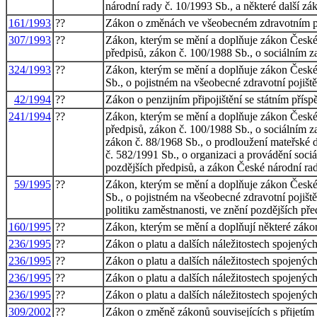
národní rady č. 10/1993 Sb., a některé další zá
161/1993
??
Zákon o změnách ve všeobecném zdravotním poj
307/1993
??
Zákon, kterým se mění a doplňuje zákon České n
předpisů, zákon č. 100/1988 Sb., o sociálním z
324/1993
??
Zákon, kterým se mění a doplňuje zákon České 
Sb., o pojistném na všeobecné zdravotní pojiště
42/1994
??
Zákon o penzijním připojištění se státním pří
241/1994
??
Zákon, kterým se mění a doplňuje zákon České n
předpisů, zákon č. 100/1988 Sb., o sociálním z
zákon č. 88/1968 Sb., o prodloužení mateřské d
č. 582/1991 Sb., o organizaci a provádění soci
pozdějších předpisů, a zákon České národní rad
59/1995
??
Zákon, kterým se mění a doplňuje zákon České 
Sb., o pojistném na všeobecné zdravotní pojiště
politiku zaměstnanosti, ve znění pozdějších př
160/1995
??
Zákon, kterým se mění a doplňují některé zákon
236/1995
??
Zákon o platu a dalších náležitostech spojenýc
236/1995
??
Zákon o platu a dalších náležitostech spojenýc
236/1995
??
Zákon o platu a dalších náležitostech spojenýc
236/1995
??
Zákon o platu a dalších náležitostech spojenýc
309/2002
??
Zákon o změně zákonů souvisejících s přijetím