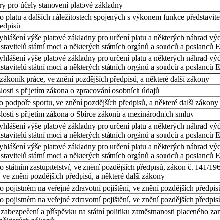
ry pro účely stanovení platové základny
 platu a dalších náležitostech spojených s výkonem funkce představitel
ředpisů
vyhlášení výše platové základny pro určení platu a některých náhrad výd
tavitelů státní moci a některých státních orgánů a soudců a poslanců 
vyhlášení výše platové základny pro určení platu a některých náhrad vý
tavitelů státní moci a některých státních orgánů a soudců a poslanců 
ákoník práce, ve znění pozdějších předpisů, a některé další zákony
osti s přijetím zákona o zpracování osobních údajů
 podpoře sportu, ve znění pozdějších předpisů, a některé další zákony
losti s přijetím zákona o Sbírce zákonů a mezinárodních smluv
vyhlášení výše platové základny pro určení platu a některých náhrad vý
tavitelů státní moci a některých státních orgánů a soudců a poslanců 
vyhlášení výše platové základny pro určení platu a některých náhrad výd
tavitelů státní moci a některých státních orgánů a soudců a poslanců 
státním zastupitelství, ve znění pozdějších předpisů, zákon č. 141/1961
, ve znění pozdějších předpisů, a některé další zákony
 pojistném na veřejné zdravotní pojištění, ve znění pozdějších předpis
 pojistném na veřejné zdravotní pojištění, ve znění pozdějších předpis
í zabezpečení a příspěvku na státní politiku zaměstnanosti placeného z