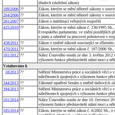
úřadech (služební zákon)
189/2006
??
Zákon, kterým se mění některé zákony v souvis
264/2006
??
Zákon, kterým se mění některé zákony v souvisl
261/2007
??
Zákon o stabilizaci veřejných rozpočtů
425/2010
??
Zákon, kterým se mění zákon č. 236/1995 Sb., o
Evropského parlamentu, ve znění pozdějších pře
o platu a odměně za pracovní pohotovost v rozp
458/2011
??
Zákon o změně zákonů související se zřízením
470/2011
??
Zákon, kterým se mění zákon č. 187/2006 Sb., 
181/2012
??
Nález Ústavního soudu ze dne 3. května 2012 sp
výkonem funkce představitelů státní moci a ně
Vztahováno k
18/2013
??
Sdělení Ministerstva práce a sociálních věcí o 
náležitostech spojených s výkonem funkce předs
344/2013
??
Zákonné opatření Senátu o změně daňových zák
394/2013
??
Sdělení Ministerstva práce a sociálních věcí o 
náležitostech spojených s výkonem funkce předs
161/2014
??
Nález Ústavního soudu ze dne 10. července 2014 
výkonem funkce představitelů státní moci a ně
185/2014
??
Zákon, kterým se mění zákon č. 6/2002 Sb., o s