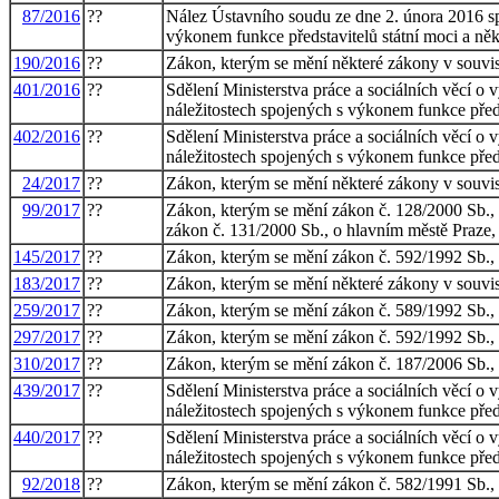
87/2016
??
Nález Ústavního soudu ze dne 2. února 2016 sp.
výkonem funkce představitelů státní moci a ně
190/2016
??
Zákon, kterým se mění některé zákony v souvisl
401/2016
??
Sdělení Ministerstva práce a sociálních věcí o 
náležitostech spojených s výkonem funkce předs
402/2016
??
Sdělení Ministerstva práce a sociálních věcí o 
náležitostech spojených s výkonem funkce předs
24/2017
??
Zákon, kterým se mění některé zákony v souvis
99/2017
??
Zákon, kterým se mění zákon č. 128/2000 Sb., o 
zákon č. 131/2000 Sb., o hlavním městě Praze, 
145/2017
??
Zákon, kterým se mění zákon č. 592/1992 Sb., o
183/2017
??
Zákon, kterým se mění některé zákony v souvisl
259/2017
??
Zákon, kterým se mění zákon č. 589/1992 Sb., o 
297/2017
??
Zákon, kterým se mění zákon č. 592/1992 Sb., o
310/2017
??
Zákon, kterým se mění zákon č. 187/2006 Sb., o
439/2017
??
Sdělení Ministerstva práce a sociálních věcí o 
náležitostech spojených s výkonem funkce předs
440/2017
??
Sdělení Ministerstva práce a sociálních věcí o 
náležitostech spojených s výkonem funkce předs
92/2018
??
Zákon, kterým se mění zákon č. 582/1991 Sb., o