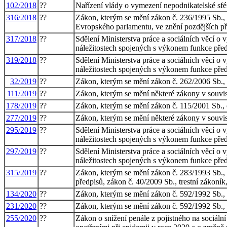
102/2018
??
Nařízení vlády o vymezení nepodnikatelské sfé
316/2018
??
Zákon, kterým se mění zákon č. 236/1995 Sb., o
Evropského parlamentu, ve znění pozdějších p
317/2018
??
Sdělení Ministerstva práce a sociálních věcí o 
náležitostech spojených s výkonem funkce předs
319/2018
??
Sdělení Ministerstva práce a sociálních věcí o 
náležitostech spojených s výkonem funkce předs
32/2019
??
Zákon, kterým se mění zákon č. 262/2006 Sb., z
111/2019
??
Zákon, kterým se mění některé zákony v souvisl
178/2019
??
Zákon, kterým se mění zákon č. 115/2001 Sb., o
277/2019
??
Zákon, kterým se mění některé zákony v souvis
295/2019
??
Sdělení Ministerstva práce a sociálních věcí o 
náležitostech spojených s výkonem funkce předs
297/2019
??
Sdělení Ministerstva práce a sociálních věcí o 
náležitostech spojených s výkonem funkce předs
315/2019
??
Zákon, kterým se mění zákon č. 283/1993 Sb., o 
předpisů, zákon č. 40/2009 Sb., trestní zákoník
134/2020
??
Zákon, kterým se mění zákon č. 592/1992 Sb., o
231/2020
??
Zákon, kterým se mění zákon č. 592/1992 Sb., o
255/2020
??
Zákon o snížení penále z pojistného na sociáln