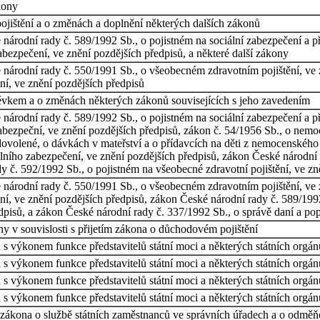
kony
ištění a o změnách a doplnění některých dalších zákonů
árodní rady č. 589/1992 Sb., o pojistném na sociální zabezpečení a pří
abezpečení, ve znění pozdějších předpisů, a některé další zákony
národní rady č. 550/1991 Sb., o všeobecném zdravotním pojištění, ve 
ní, ve znění pozdějších předpisů
spěvkem a o změnách některých zákonů souvisejících s jeho zavedením
árodní rady č. 589/1992 Sb., o pojistném na sociální zabezpečení a pří
abezpeční, ve znění pozdějších předpisů, zákon č. 54/1956 Sb., o nemo
ovolené, o dávkách v mateřství a o přídavcích na děti z nemocenského 
álního zabezpečení, ve znění pozdějších předpisů, zákon České národní
y č. 592/1992 Sb., o pojistném na všeobecné zdravotní pojištění, ve zn
národní rady č. 550/1991 Sb., o všeobecném zdravotním pojištění, ve 
ní, ve znění pozdějších předpisů, zákon České národní rady č. 589/1992
edpisů, a zákon České národní rady č. 337/1992 Sb., o správě daní a pop
y v souvislosti s přijetím zákona o důchodovém pojištění
h s výkonem funkce představitelů státní moci a některých státních orgá
h s výkonem funkce představitelů státní moci a některých státních orgá
h s výkonem funkce představitelů státní moci a některých státních orgá
h s výkonem funkce představitelů státní moci a některých státních orgá
 zákona o službě státních zaměstnanců ve správních úřadech a o odměň