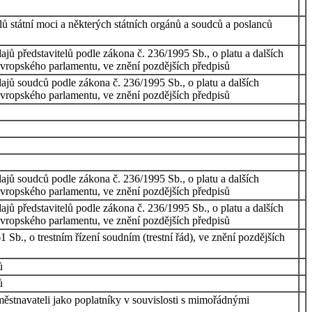
ů státní moci a některých státních orgánů a soudců a poslanců
ajů představitelů podle zákona č. 236/1995 Sb., o platu a dalších
Evropského parlamentu, ve znění pozdějších předpisů
dajů soudců podle zákona č. 236/1995 Sb., o platu a dalších
Evropského parlamentu, ve znění pozdějších předpisů
dajů soudců podle zákona č. 236/1995 Sb., o platu a dalších
Evropského parlamentu, ve znění pozdějších předpisů
ajů představitelů podle zákona č. 236/1995 Sb., o platu a dalších
Evropského parlamentu, ve znění pozdějších předpisů
 Sb., o trestním řízení soudním (trestní řád), ve znění pozdějších
ů
ů
aměstnavateli jako poplatníky v souvislosti s mimořádnými