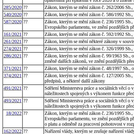
opatřeními při epidemii v roce 2020 a o změně
285/2020
??
Zákon, kterým se mění zákon č. 262/2006 Sb., z
540/2020
??
Zákon, kterým se mění zákon č. 586/1992 Sb., o 
587/2020
??
Zákon, kterým se mění zákon č. 236/1995 Sb., o
Evropského parlamentu, ve znění pozdějších p
161/2021
??
Zákon, kterým se mění zákon č. 592/1992 Sb., o
261/2021
??
Zákon, kterým se mění některé zákony v souvisl
274/2021
??
Zákon, kterým se mění zákon č. 326/1999 Sb., 
286/2021
??
Zákon, kterým se mění zákon č. 99/1963 Sb., ob
změně dalších zákonů, ve znění pozdějších před
371/2021
??
Zákon, kterým se mění zákon č. 48/1997 Sb., o 
374/2021
??
Zákon, kterým se mění zákon č. 127/2005 Sb., 
předpisů, a některé další zákony
491/2021
??
Sdělení Ministerstva práce a sociálních věcí o 
náležitostech spojených s výkonem funkce předs
493/2021
??
Sdělení Ministerstva práce a sociálních věcí o 
náležitostech spojených s výkonem funkce předs
18/2022
??
Zákon, kterým se mění zákon č. 236/1995 Sb., o
Evropského parlamentu, ve znění pozdějších pře
o platu a odměně za pracovní pohotovost v rozp
162/2022
??
Nařízení vlády, kterým se zrušuje nařízení vlá