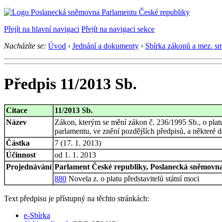
Přejít na hlavní navigaci
Přejít na navigaci sekce
Nacházíte se:
Úvod
›
Jednání a dokumenty
›
Sbírka zákonů a mez. s
Předpis 11/2013 Sb.
Citace
11/2013 Sb.
Název
Zákon, kterým se mění zákon č. 236/1995 Sb., o platu
parlamentu, ve znění pozdějších předpisů, a některé d
Částka
7 (17. 1. 2013)
Účinnost
od 1. 1. 2013
Projednávání
Parlament České republiky, Poslanecká sněmovna,
880
Novela z. o platu představitelů státní moci
Text předpisu je přístupný na těchto stránkách:
e-Sbírka