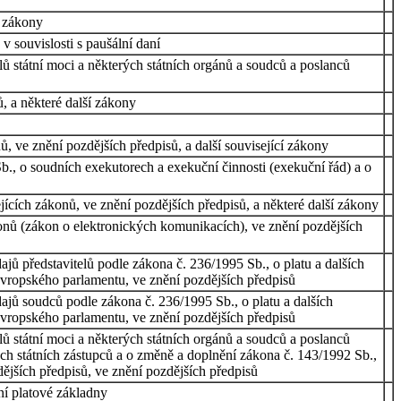
í zákony
v souvislosti s paušální daní
ů státní moci a některých státních orgánů a soudců a poslanců
, a některé další zákony
 ve znění pozdějších předpisů, a další související zákony
., o soudních exekutorech a exekuční činnosti (exekuční řád) a o
ících zákonů, ve znění pozdějších předpisů, a některé další zákony
onů (zákon o elektronických komunikacích), ve znění pozdějších
ajů představitelů podle zákona č. 236/1995 Sb., o platu a dalších
Evropského parlamentu, ve znění pozdějších předpisů
dajů soudců podle zákona č. 236/1995 Sb., o platu a dalších
Evropského parlamentu, ve znění pozdějších předpisů
ů státní moci a některých státních orgánů a soudců a poslanců
ech státních zástupců a o změně a doplnění zákona č. 143/1992 Sb.,
ějších předpisů, ve znění pozdějších předpisů
ní platové základny