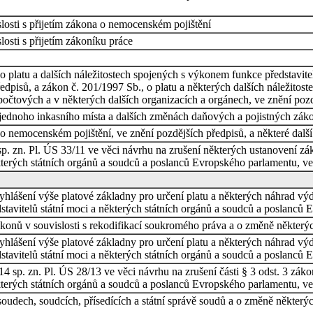
losti s přijetím zákona o nemocenském pojištění
osti s přijetím zákoníku práce
 platu a dalších náležitostech spojených s výkonem funkce představitel
dpisů, a zákon č. 201/1997 Sb., o platu a některých dalších náležitost
očtových a v některých dalších organizacích a orgánech, ve znění pozd
 jednoho inkasního místa a dalších změnách daňových a pojistných zák
o nemocenském pojištění, ve znění pozdějších předpisů, a některé dalš
. zn. Pl. ÚS 33/11 ve věci návrhu na zrušení některých ustanovení záko
kterých státních orgánů a soudců a poslanců Evropského parlamentu, ve
vyhlášení výše platové základny pro určení platu a některých náhrad vý
tavitelů státní moci a některých státních orgánů a soudců a poslanců 
onů v souvislosti s rekodifikací soukromého práva a o změně některý
vyhlášení výše platové základny pro určení platu a některých náhrad vý
tavitelů státní moci a některých státních orgánů a soudců a poslanců 
sp. zn. Pl. ÚS 28/13 ve věci návrhu na zrušení části § 3 odst. 3 zákon
kterých státních orgánů a soudců a poslanců Evropského parlamentu, ve
oudech, soudcích, přísedících a státní správě soudů a o změně některý