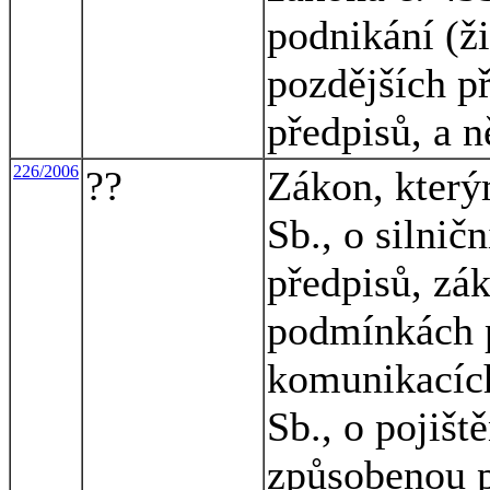
podnikání (ž
pozdějších p
předpisů, a n
226/2006
??
Zákon, který
Sb., o silnič
předpisů, zák
podmínkách 
komunikacích
Sb., o pojišt
způsobenou 