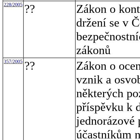
228/2005
??
Zákon o kont
držení se v 
bezpečnostní
zákonů
357/2005
??
Zákon o ocen
vznik a osvo
některých po
příspěvku k 
jednorázové 
účastníkům n