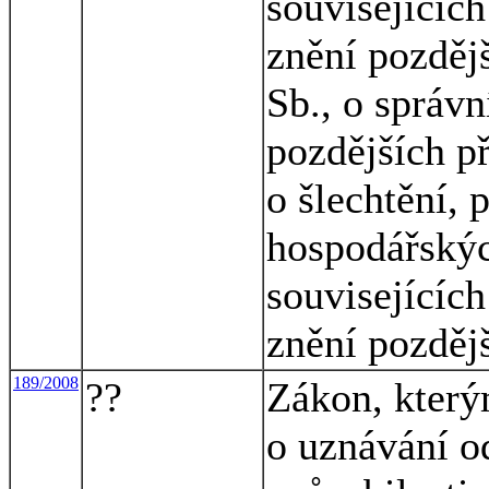
souvisejících
znění pozděj
Sb., o správn
pozdějších př
o šlechtění, 
hospodářskýc
souvisejícíc
znění pozděj
189/2008
??
Zákon, který
o uznávání od