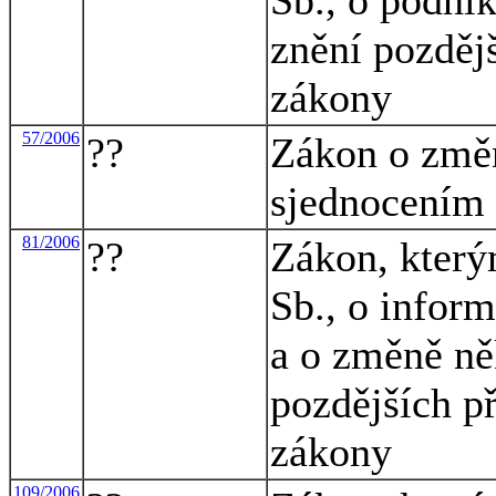
znění pozdějš
zákony
57/2006
??
Zákon o změn
sjednocením 
81/2006
??
Zákon, který
Sb., o infor
a o změně ně
pozdějších př
zákony
109/2006