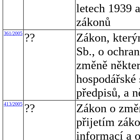
letech 1939 
zákonů
361/2005
??
Zákon, který
Sb., o ochra
změně někter
hospodářské 
předpisů, a n
413/2005
??
Zákon o změn
přijetím zák
informací a o