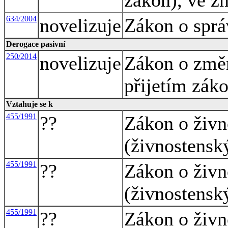
634/2004
novelizuje
Zákon o sprá
Derogace pasivní
250/2014
novelizuje
Zákon o změn
přijetím záko
Vztahuje se k
455/1991
??
Zákon o živn
(živnostensk
455/1991
??
Zákon o živn
(živnostensk
455/1991
??
Zákon o živn