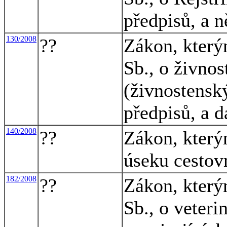
předpisů, a n
130/2008
??
Zákon, který
Sb., o živno
(živnostensk
předpisů, a d
140/2008
??
Zákon, který
úseku cestov
182/2008
??
Zákon, který
Sb., o veteri