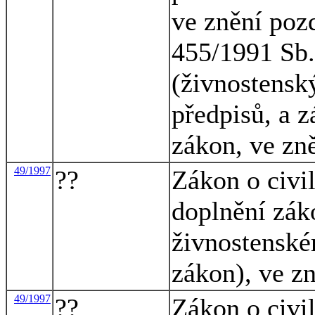
ve znění pozd
455/1991 Sb.
(živnostensk
předpisů, a z
zákon, ve zn
49/1997
??
Zákon o civi
doplnění zák
živnostenské
zákon), ve z
49/1997
??
Zákon o civi