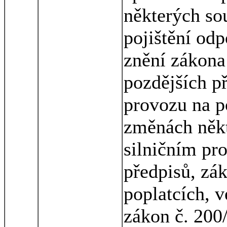
některých so
pojištění odp
znění zákona
pozdějších p
provozu na 
změnách někt
silničním pr
předpisů, zá
poplatcích, v
zákon č. 200/