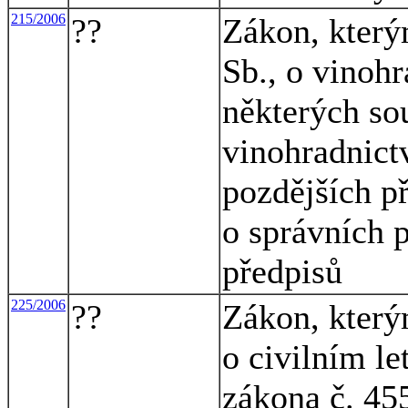
215/2006
??
Zákon, který
Sb., o vinohr
některých so
vinohradnictv
pozdějších př
o správních p
předpisů
225/2006
??
Zákon, který
o civilním le
zákona č. 45