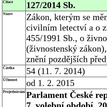
Citace
127/2014 Sb.
Název
Zákon, kterým se měn
civilním letectví a o
455/1991 Sb., o živn
(živnostenský zákon),
znění pozdějších předp
Částka
54 (11. 7. 2014)
Účinnost
od 1. 2. 2015
Projednávání
Parlament České rep
7. volební období, 2