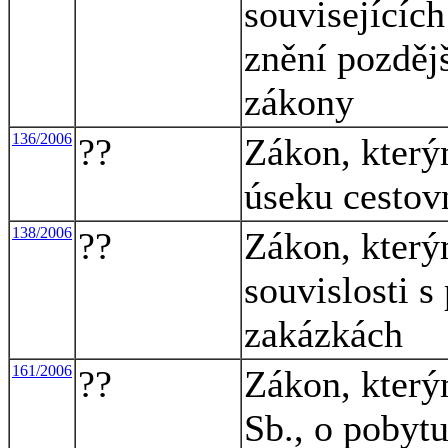
souvisejícíc
znění pozdějš
zákony
136/2006
??
Zákon, který
úseku cestov
138/2006
??
Zákon, který
souvislosti s
zakázkách
161/2006
??
Zákon, který
Sb., o pobyt