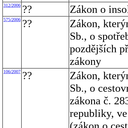
312/2006
??
Zákon o inso
575/2006
??
Zákon, který
Sb., o spotře
pozdějších př
zákony
106/2007
??
Zákon, který
Sb., o cesto
zákona č. 283
republiky, ve
(zákon o ces