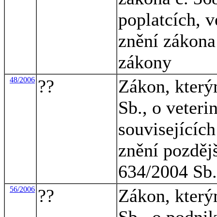
poplatcích, v
znění zákona 
zákony
48/2006
??
Zákon, který
Sb., o veteri
souvisejících
znění pozdějš
634/2004 Sb.
56/2006
??
Zákon, který
Sb., o podnik