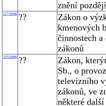
znění pozděj
227/2006
??
Zákon o výz
kmenových bu
činnostech a
zákonů
235/2006
??
Zákon, který
Sb., o provo
televizního v
zákonů, ve zn
některé dalš