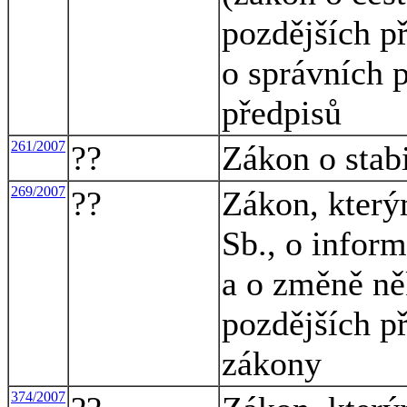
pozdějších př
o správních p
předpisů
261/2007
??
Zákon o stab
269/2007
??
Zákon, který
Sb., o infor
a o změně ně
pozdějších př
zákony
374/2007