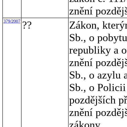
znění pozděj
379/2007
??
Zákon, který
Sb., o pobyt
republiky a 
znění pozděj
Sb., o azylu
Sb., o Polici
pozdějších př
znění pozdějš
zákony