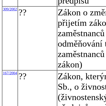
předpisů
309/2002
??
Zákon o změn
přijetím záko
zaměstnanců 
odměňování t
zaměstnanců 
zákon)
167/2004
??
Zákon, který
Sb., o živno
(živnostensk