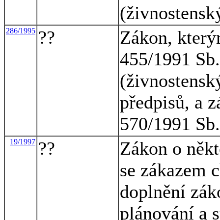
(živnostensk
286/1995
??
Zákon, který
455/1991 Sb.
(živnostensk
předpisů, a 
570/1991 Sb.
19/1997
??
Zákon o někt
se zákazem c
doplnění zák
plánování a 