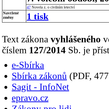
47
Novela z. o civilním letectví
Navržené
1 tisk
změny
Text zákona
vyhlášeného
ve
číslem
127/2014
Sb. je přís
e-Sbírka
Sbírka zákonů
(PDF, 477
Sagit - InfoNet
epravo.cz
Zákony pro lidi