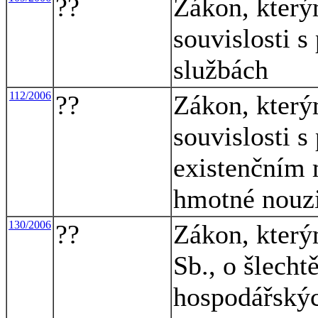
??
Zákon, který
souvislosti s
službách
112/2006
??
Zákon, který
souvislosti s
existenčním 
hmotné nouz
130/2006
??
Zákon, který
Sb., o šlecht
hospodářskýc