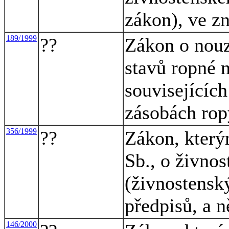
zákon), ve z
189/1999
??
Zákon o nouz
stavů ropné 
souvisejícíc
zásobách rop
356/1999
??
Zákon, který
Sb., o živno
(živnostensk
předpisů, a n
146/2000