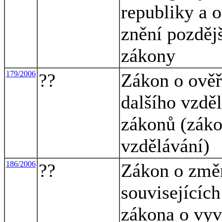
republiky a 
znění pozdějš
zákony
179/2006
??
Zákon o ověř
dalšího vzdě
zákonů (záko
vzdělávání)
186/2006
??
Zákon o změ
souvisejících
zákona o vyv