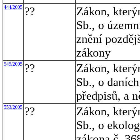
444/2005
??
Zákon, který
Sb., o územn
znění pozdějš
zákony
545/2005
??
Zákon, který
Sb., o daních
předpisů, a n
553/2005
??
Zákon, který
Sb., o ekolo
zákona č. 36