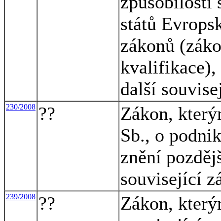
způsobilosti 
států Evrops
zákonů (záko
kvalifikace),
další souvise
230/2008
??
Zákon, který
Sb., o podnik
znění pozdějš
související 
239/2008
??
Zákon, který