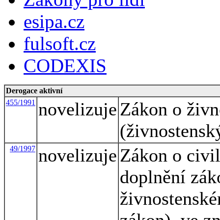
esipa.cz
fulsoft.cz
CODEXIS
Derogace aktivní
455/1991
novelizuje
Zákon o živn
(živnostensk
49/1997
novelizuje
Zákon o civi
doplnění zák
živnostenské
zákon), ve z