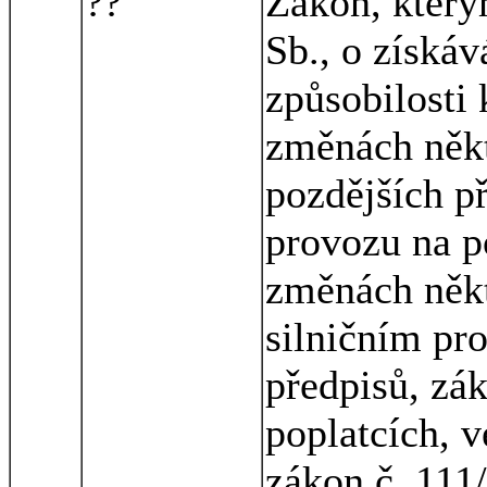
??
Zákon, který
Sb., o získá
způsobilosti 
změnách někt
pozdějších p
provozu na 
změnách někt
silničním pr
předpisů, zá
poplatcích, v
zákon č. 111/