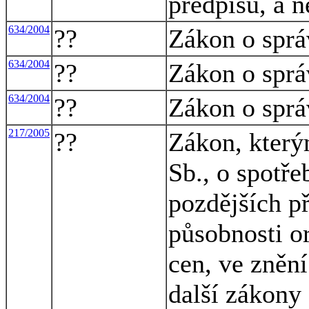
předpisů, a n
634/2004
??
Zákon o sprá
634/2004
??
Zákon o sprá
634/2004
??
Zákon o sprá
217/2005
??
Zákon, který
Sb., o spotře
pozdějších p
působnosti o
cen, ve znění
další zákony