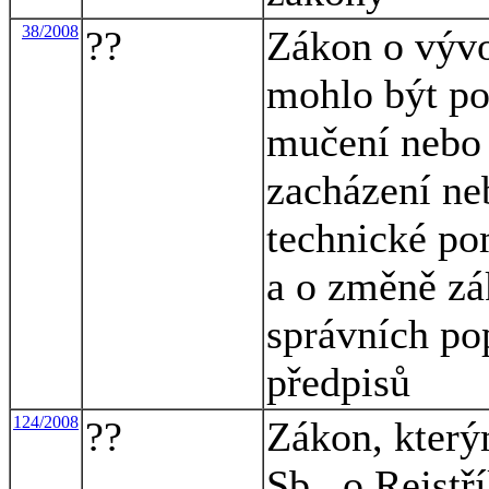
38/2008
??
Zákon o vývo
mohlo být po
mučení nebo j
zacházení neb
technické po
a o změně zá
správních pop
předpisů
124/2008
??
Zákon, který
Sb., o Rejstř