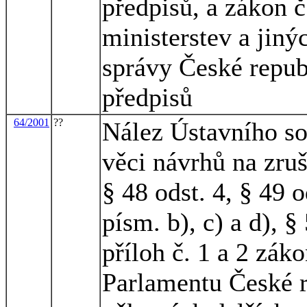
předpisů, a zákon č
ministerstev a jiný
správy České repub
předpisů
64/2001
??
Nález Ústavního so
věci návrhů na zruš
§ 48 odst. 4, § 49 o
písm. b), c) a d), § 
příloh č. 1 a 2 zák
Parlamentu České r