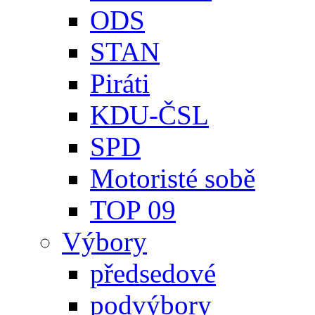
ODS
STAN
Piráti
KDU-ČSL
SPD
Motoristé sobě
TOP 09
Výbory
předsedové
podvýbory