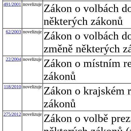
491/2001
novelizuje
Zákon o volbách do
některých zákonů
62/2003
novelizuje
Zákon o volbách d
změně některých z
22/2004
novelizuje
Zákon o místním re
zákonů
118/2010
novelizuje
Zákon o krajském r
zákonů
275/2012
novelizuje
Zákon o volbě prez
některých zákonů (