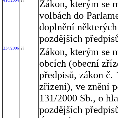
418/2004
??
Zákon, kterým se m
volbách do Parlame
doplnění některých
pozdějších předpis
234/2006
??
Zákon, kterým se m
obcích (obecní zříz
předpisů, zákon č. 
zřízení), ve znění 
131/2000 Sb., o hl
pozdějších předpisů