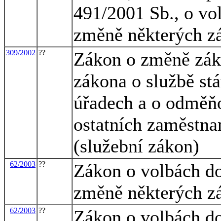
491/2001 Sb., o vol
změně některých z
309/2002
??
Zákon o změně záko
zákona o službě st
úřadech a o odměň
ostatních zaměstna
(služební zákon)
62/2003
??
Zákon o volbách d
změně některých z
62/2003
??
Zákon o volbách d