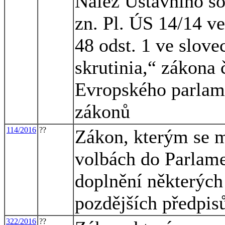
Nález Ústavního so
zn. Pl. ÚS 14/14 ve
48 odst. 1 ve slove
skrutinia,“ zákona 
Evropského parlam
zákonů
114/2016
??
Zákon, kterým se m
volbách do Parlame
doplnění některých
pozdějších předpisů
322/2016
??