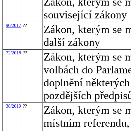
Zákon, kterým se m
související zákony
90/2017
??
Zákon, kterým se m
další zákony
72/2018
??
Zákon, kterým se m
volbách do Parlame
doplnění některých
pozdějších předpis
38/2019
??
Zákon, kterým se m
místním referendu,