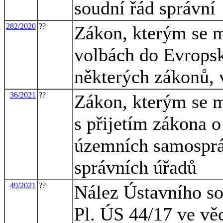
soudní řád správní
282/2020
??
Zákon, kterým se m
volbách do Evrops
některých zákonů, 
36/2021
??
Zákon, kterým se m
s přijetím zákona o
územních samosprá
správních úřadů
49/2021
??
Nález Ústavního so
Pl. ÚS 44/17 ve vě