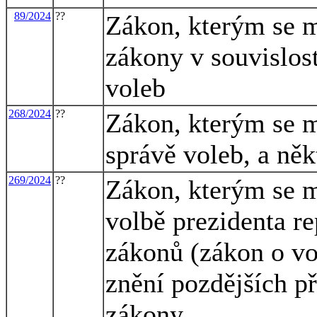
89/2024
??
Zákon, kterým se m
zákony v souvislost
voleb
268/2024
??
Zákon, kterým se m
správě voleb, a něk
269/2024
??
Zákon, kterým se m
volbě prezidenta r
zákonů (zákon o vo
znění pozdějších př
zákony