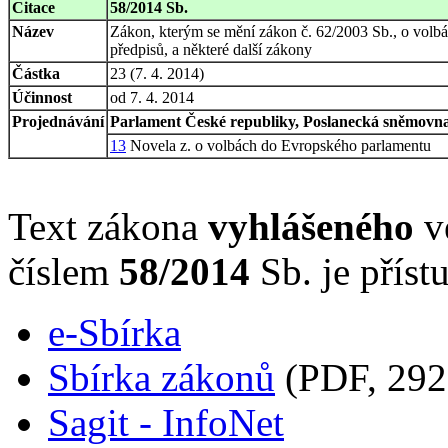
Citace
58/2014 Sb.
Název
Zákon, kterým se mění zákon č. 62/2003 Sb., o volb
předpisů, a některé další zákony
Částka
23 (7. 4. 2014)
Účinnost
od 7. 4. 2014
Projednávání
Parlament České republiky, Poslanecká sněmovna,
13
Novela z. o volbách do Evropského parlamentu
Text zákona
vyhlášeného
ve
číslem
58/2014
Sb. je příst
e-Sbírka
Sbírka zákonů
(PDF, 292
Sagit - InfoNet