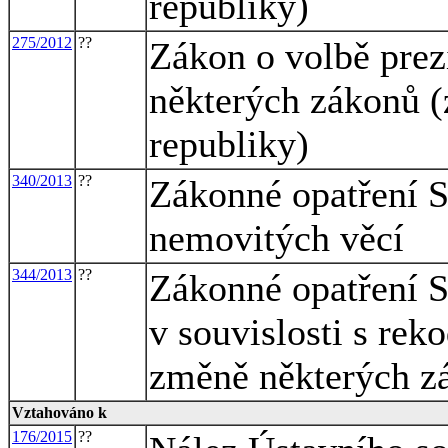
republiky)
275/2012
??
Zákon o volbě prez
některých zákonů (
republiky)
340/2013
??
Zákonné opatření S
nemovitých věcí
344/2013
??
Zákonné opatření 
v souvislosti s rek
změně některých z
Vztahováno k
176/2015
??