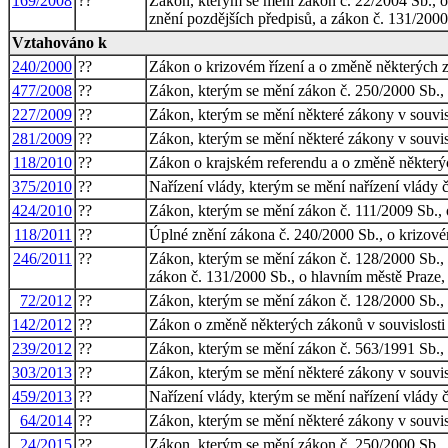
169/2008
??
Zákon, kterým se mění zákon č. 22/2004 Sb., o
znění pozdějších předpisů, a zákon č. 131/2000
Vztahováno k
240/2000
??
Zákon o krizovém řízení a o změně některých 
477/2008
??
Zákon, kterým se mění zákon č. 250/2000 Sb., o
227/2009
??
Zákon, kterým se mění některé zákony v souvisl
281/2009
??
Zákon, kterým se mění některé zákony v souvisl
118/2010
??
Zákon o krajském referendu a o změně někter
375/2010
??
Nařízení vlády, kterým se mění nařízení vlády
424/2010
??
Zákon, kterým se mění zákon č. 111/2009 Sb., o
118/2011
??
Úplné znění zákona č. 240/2000 Sb., o krizové
246/2011
??
Zákon, kterým se mění zákon č. 128/2000 Sb., o 
zákon č. 131/2000 Sb., o hlavním městě Praze,
72/2012
??
Zákon, kterým se mění zákon č. 128/2000 Sb., o
142/2012
??
Zákon o změně některých zákonů v souvislosti 
239/2012
??
Zákon, kterým se mění zákon č. 563/1991 Sb., o 
303/2013
??
Zákon, kterým se mění některé zákony v souvis
459/2013
??
Nařízení vlády, kterým se mění nařízení vlády 
64/2014
??
Zákon, kterým se mění některé zákony v souvisl
24/2015
??
Zákon, kterým se mění zákon č. 250/2000 Sb., o