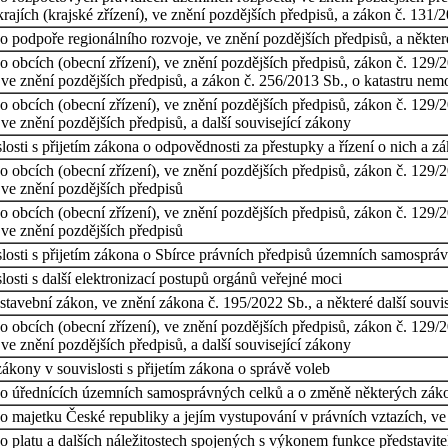
rajích (krajské zřízení), ve znění pozdějších předpisů, a zákon č. 131
 podpoře regionálního rozvoje, ve znění pozdějších předpisů, a někter
obcích (obecní zřízení), ve znění pozdějších předpisů, zákon č. 129/200
e znění pozdějších předpisů, a zákon č. 256/2013 Sb., o katastru nemov
obcích (obecní zřízení), ve znění pozdějších předpisů, zákon č. 129/200
ve znění pozdějších předpisů, a další související zákony
osti s přijetím zákona o odpovědnosti za přestupky a řízení o nich a z
obcích (obecní zřízení), ve znění pozdějších předpisů, zákon č. 129/200
 ve znění pozdějších předpisů
obcích (obecní zřízení), ve znění pozdějších předpisů, zákon č. 129/200
 ve znění pozdějších předpisů
losti s přijetím zákona o Sbírce právních předpisů územních samosprá
osti s další elektronizací postupů orgánů veřejné moci
tavební zákon, ve znění zákona č. 195/2022 Sb., a některé další souvi
obcích (obecní zřízení), ve znění pozdějších předpisů, zákon č. 129/200
ve znění pozdějších předpisů, a další související zákony
ákony v souvislosti s přijetím zákona o správě voleb
o úřednících územních samosprávných celků a o změně některých zákonů
 majetku České republiky a jejím vystupování v právních vztazích, ve 
 platu a dalších náležitostech spojených s výkonem funkce představitel