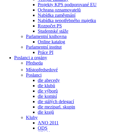
Projekty KPS podporované EU
Ochrana oznamovatelů
Nabídka zaměstnání
Nabídka nepotřebného majetku
Rozpočet PS
Studentské stáže
Parlamentní knihovna
Online katalog
Parlamentní institut
Práce PI
Poslanci a orgány
Předseda
Místopředsedové
Poslanci
dle abecedy
dle klubů
dle výborů
dle komisí
dle stálých delegací
dle meziparl. skupin
dle krajů
Kluby
ANO 2011
ODS