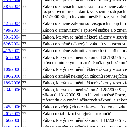
387/2004
??
Zákon o změnách hranic krajů a o změně záko
rozpočtovém určení daní), ve znění pozdějších 
131/2000 Sb., o hlavním městě Praze, ve znění
421/2004
??
Zákon o změně zákonů souvisejících s přijet
499/2004
??
Zákon o archivnictví a spisové službě a o změ
501/2004
??
Zákon, kterým se mění některé zákony v souvisl
626/2004
??
Zákon o změně některých zákonů v návaznosti n
413/2005
??
Zákon o změně zákonů v souvislosti s přijetím 
61/2006
??
Zákon, kterým se mění zákon č. 106/1999 Sb., 
právem autorským a o změně některých zákonů (
109/2006
??
Zákon, kterým se mění některé zákony v souvisl
186/2006
??
Zákon o změně některých zákonů souvisejících 
189/2006
??
Zákon, kterým se mění některé zákony v souvis
234/2006
??
Zákon, kterým se mění zákon č. 128/2000 Sb., o 
zákon č. 131/2000 Sb., o hlavním městě Praze, 
referendu a o změně některých zákonů, a záko
245/2006
??
Zákon o veřejných neziskových ústavních zdra
261/2007
??
Zákon o stabilizaci veřejných rozpočtů
66/2008
??
Zákon, kterým se mění zákon č. 131/2000 Sb., 