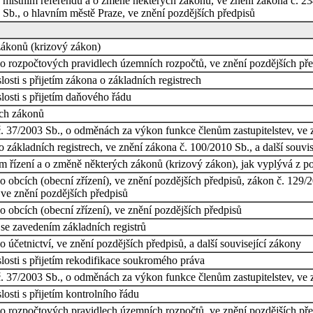
 místním referendu a o změně některých zákonů, ve znění zákona č. 234
 Sb., o hlavním městě Praze, ve znění pozdějších předpisů
zákonů (krizový zákon)
 rozpočtových pravidlech územních rozpočtů, ve znění pozdějších před
osti s přijetím zákona o základních registrech
osti s přijetím daňového řádu
ých zákonů
 č. 37/2003 Sb., o odměnách za výkon funkce členům zastupitelstev, ve
 základních registrech, ve znění zákona č. 100/2010 Sb., a další souvi
m řízení a o změně některých zákonů (krizový zákon), jak vyplývá z p
obcích (obecní zřízení), ve znění pozdějších předpisů, zákon č. 129/200
 ve znění pozdějších předpisů
 obcích (obecní zřízení), ve znění pozdějších předpisů
se zavedením základních registrů
účetnictví, ve znění pozdějších předpisů, a další související zákony
losti s přijetím rekodifikace soukromého práva
č. 37/2003 Sb., o odměnách za výkon funkce členům zastupitelstev, ve 
osti s přijetím kontrolního řádu
 rozpočtových pravidlech územních rozpočtů, ve znění pozdějších předp