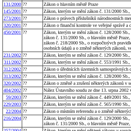
131/2000
??
Zákon o hlavním městě Praze
145/2001
??
Zákon, kterým se mění zákon č. 131/2000 Sb.,
273/2001
??
Zákon o právech příslušníků národnostních me
320/2001
??
Zákon o finanční kontrole ve veřejné správě a 
450/2001
??
Zákon, kterým se mění zákon č. 128/2000 Sb., o 
zákon č. 131/2000 Sb., o hlavním městě Praze,
zákon č. 218/2000 Sb., o rozpočtoývch pravidle
osobních údajů a o změně některých zákonů, ve
231/2002
??
Zákon, kterým se mění zákon č. 129/2000 Sb., o
311/2002
??
Zákon, kterým se mění zákon č. 553/1991 Sb., o
312/2002
??
Zákon o úřednících územních samosprávných c
313/2002
??
Zákon, kterým se mění zákon č. 128/2000 Sb., o
320/2002
??
Zákon o změně a zrušení některých zákonů v so
404/2002
??
Nález Ústavního soudu ze dne 13. srpna 2002 ve
59/2003
??
Zákon, kterým se mění zákon č. 449/2001 Sb., o
229/2003
??
Zákon, kterým se mění zákon č. 565/1990 Sb., o 
22/2004
??
Zákon o místním referendu a o změně některý
216/2004
??
Zákon, kterým se mění zákon č. 129/2000 Sb., o 
zákon č. 131/2000 Sb., o hlavním městě Praze,
257/2004
??
Zákon, kterým se mění některé zákony v souvisl