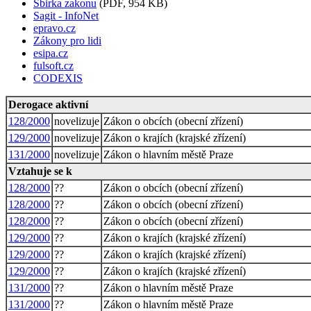
Sbirka zakonu
(PDF, 954 KB)
Sagit - InfoNet
epravo.cz
Zákony pro lidi
esipa.cz
fulsoft.cz
CODEXIS
Derogace aktivní
128/2000
novelizuje
Zákon o obcích (obecní zřízení)
129/2000
novelizuje
Zákon o krajích (krajské zřízení)
131/2000
novelizuje
Zákon o hlavním městě Praze
Vztahuje se k
128/2000
??
Zákon o obcích (obecní zřízení)
128/2000
??
Zákon o obcích (obecní zřízení)
128/2000
??
Zákon o obcích (obecní zřízení)
129/2000
??
Zákon o krajích (krajské zřízení)
129/2000
??
Zákon o krajích (krajské zřízení)
129/2000
??
Zákon o krajích (krajské zřízení)
131/2000
??
Zákon o hlavním městě Praze
131/2000
??
Zákon o hlavním městě Praze