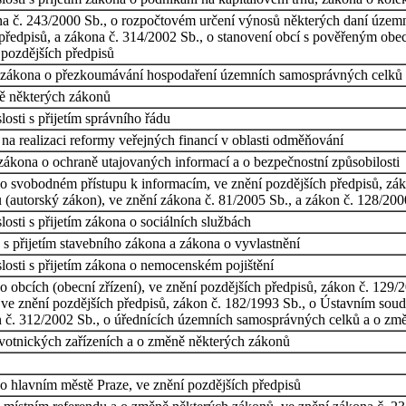
na č. 243/2000 Sb., o rozpočtovém určení výnosů některých daní úze
předpisů, a zákona č. 314/2002 Sb., o stanovení obcí s pověřeným obec
 pozdějších předpisů
ím zákona o přezkoumávání hospodaření územních samosprávných celků
ně některých zákonů
osti s přijetím správního řádu
a realizaci reformy veřejných financí v oblasti odměňování
zákona o ochraně utajovaných informací a o bezpečnostní způsobilosti
o svobodném přístupu k informacím, ve znění pozdějších předpisů, záko
autorský zákon), ve znění zákona č. 81/2005 Sb., a zákon č. 128/2000 
osti s přijetím zákona o sociálních službách
s přijetím stavebního zákona a zákona o vyvlastnění
losti s přijetím zákona o nemocenském pojištění
obcích (obecní zřízení), ve znění pozdějších předpisů, zákon č. 129/200
ve znění pozdějších předpisů, zákon č. 182/1993 Sb., o Ústavním soud
n č. 312/2002 Sb., o úřednících územních samosprávných celků a o změ
votnických zařízeních a o změně některých zákonů
o hlavním městě Praze, ve znění pozdějších předpisů