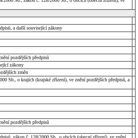
/2006 Sb., zákon č. 128/2000 Sb., o obcích (obecní zřízení), ve
pisů, a další související zákony
 znění pozdějších předpisů
sející zákony
ozdějších změn
0 Sb., o krajích (krajské zřízení), ve znění pozdějších předpisů, a
znění pozdějších předpisů
isů, zákon č. 128/2000 Sb., o obcích (obecní zřízení), ve znění