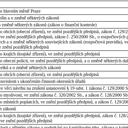
 o hlavním městě Praze
nšin a o změně některých zákonů
o změně některých zákonů (zákon o finanční kontrole)
obcích (obecní zřízení), ve znění pozdějších předpisů, zákon č. 129/200
 ve znění pozdějších předpisů, zákon č. 250/2000 Sb., o rozpočtových 
ch a o změně některých souvisejících zákonů (rozpočtová pravidla), ve
 znění pozdějších předpisů
 krajích (krajské zřízení), ve znění pozdějších předpisů
 obecní policii, ve znění pozdějších předpisů, a o změně některých da
elků a o změně některých zákonů
 obcích (obecní zřízení), ve znění pozdějších předpisů
uvislosti s ukončením činnosti okresních úřadů
 věci návrhu na zrušení ustanovení § 19 odst. 1 zákona č. 129/2000 Sb.
 myslivosti, ve znění zákona č. 320/2002 Sb., a zákon č. 128/2000 Sb.,
místních poplatcích, ve znění pozdějších předpisů, a zákon č. 129/2000
ch zákonů
krajích (krajské zřízení), ve znění pozdějších předpisů, zákon č. 128/2
 ve znění pozdějších předpisů
osti s přijetím zákona o podnikání na kapitálovém trhu, zákona o kole