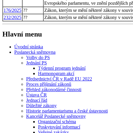
Evropského parlamentu, ve znění pozdějších př
176/2025
??
Zákon, kterým se mění některé zákony v souvisl
232/2025
??
Zákon, kterým se mění některé zákony v souvislo
Hlavní menu
Úvodní stránka
Poslanecká sněmovna
Volby do PS
Jednání PS
Týdenní program jednání
Harmonogram akcí
Předsednictví ČR v Radě EU 2022
Proces příjímání zákonů
Přehled zákonodárné činnosti
Ústava ČR
Jednací řád
Důležité zákony
Historie parlamentarismu a české ústavnosti
Kancelář Poslanecké sněmovny
Organizační schéma
Poskytování informací
Veřejné zakázky