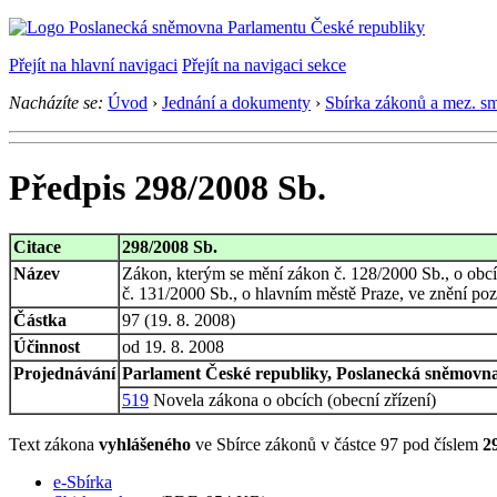
Přejít na hlavní navigaci
Přejít na navigaci sekce
Nacházíte se:
Úvod
›
Jednání a dokumenty
›
Sbírka zákonů a mez. s
Předpis 298/2008 Sb.
Citace
298/2008 Sb.
Název
Zákon, kterým se mění zákon č. 128/2000 Sb., o obcích
č. 131/2000 Sb., o hlavním městě Praze, ve znění poz
Částka
97 (19. 8. 2008)
Účinnost
od 19. 8. 2008
Projednávání
Parlament České republiky, Poslanecká sněmovna,
519
Novela zákona o obcích (obecní zřízení)
Text zákona
vyhlášeného
ve Sbírce zákonů v částce 97 pod číslem
2
e-Sbírka