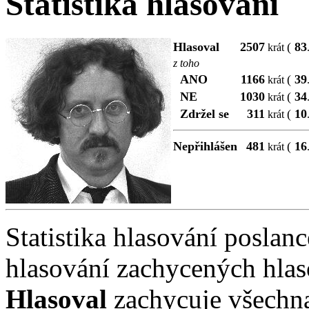
Statistika hlasování
Hlasoval
2507
(
83
krát
z toho
ANO
1166
(
39
krát
NE
1030
(
34
krát
Zdržel se
311
(
10
krát
Nepřihlášen
481
(
16
krát
Statistika hlasování poslanc
hlasování zachycených hlas
Hlasoval
zachycuje všechna