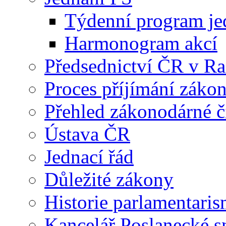
Týdenní program je
Harmonogram akcí
Předsednictví ČR v R
Proces příjímání záko
Přehled zákonodárné č
Ústava ČR
Jednací řád
Důležité zákony
Historie parlamentaris
Kancelář Poslanecké 