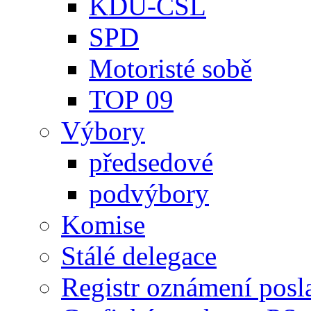
KDU-ČSL
SPD
Motoristé sobě
TOP 09
Výbory
předsedové
podvýbory
Komise
Stálé delegace
Registr oznámení posl