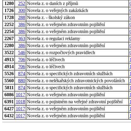
1280
252
Novela z. o daních z příjmů
1726
300
Novela z. o veřejných zakázkách
1728
288
Novela z. - školský zákon
2252
386
Novela z. o veřejném zdravotním pojištění
2254
386
Novela z. o veřejném zdravotním pojištění
2267
363
Novela z. o regulaci reklamy
2280
386
Novela z. o veřejném zdravotním pojištění
3522
546
Novela z. o rozpočtových pravidlech
4913
706
Novela z. o léčivech
4914
706
Novela z. o léčivech
5526
874
Novela z. o specifických zdravotních službách
5560
880
Novela z. o nelékařských zdravotnických povoláních
5811
874
Novela z. o specifických zdravotních službách
6086
1017
Novela z. o veřejném zdravotním pojištění
6391
1018
Novela z. o pojistném na veřejné zdravotní pojištění
6427
1017
Novela z. o veřejném zdravotním pojištění
6432
1017
Novela z. o veřejném zdravotním pojištění