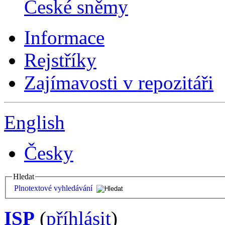
České sněmy
Informace
Rejstříky
Zajímavosti v repozitáři
English
Česky
Hledat
Plnotextové vyhledávání
ISP
(
příhlásit
)