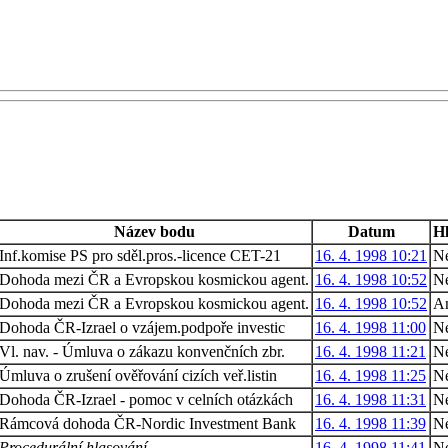
Název bodu
Datum
Hl
Inf.komise PS pro sděl.pros.-licence CET-21
16. 4. 1998 10:21
Ne
Dohoda mezi ČR a Evropskou kosmickou agent.
16. 4. 1998 10:52
N
Dohoda mezi ČR a Evropskou kosmickou agent.
16. 4. 1998 10:52
A
Dohoda ČR-Izrael o vzájem.podpoře investic
16. 4. 1998 11:00
Ne
Vl. nav. - Úmluva o zákazu konvenčních zbr.
16. 4. 1998 11:21
Ne
Úmluva o zrušení ověřování cizích veř.listin
16. 4. 1998 11:25
Ne
Dohoda ČR-Izrael - pomoc v celních otázkách
16. 4. 1998 11:31
Ne
Rámcová dohoda ČR-Nordic Investment Bank
16. 4. 1998 11:39
Ne
Procedurální hlasování
16. 4. 1998 11:41
Ne