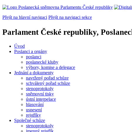
Přejít na hlavní navigaci
Přejít na navigaci sekce
Parlament České republiky, Poslane
Úvod
Poslanci a orgány
poslanci
poslanecké kluby
výbory, komise a delegace
Jednání a dokumenty
navržený pořad schůze
schválený pořad schůze
stenoprotokoly
sněmovní tisky
ústní interpelace
hlasování
usnesení
rejstříky
Společné schůze
stenoprotokoly
jmenný rejstřík