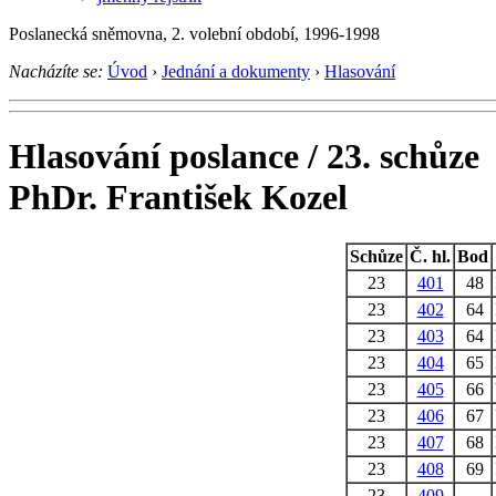
Poslanecká sněmovna, 2. volební období, 1996-1998
Nacházíte se:
Úvod
›
Jednání a dokumenty
›
Hlasování
Hlasování poslance / 23. schůze
PhDr. František Kozel
Schůze
Č. hl.
Bod
23
401
48
23
402
64
23
403
64
23
404
65
23
405
66
23
406
67
23
407
68
23
408
69
23
409