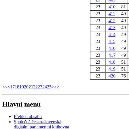
23
410
81
23
411
49
23
412
49
23
413
49
23
414
49
23
415
49
23
416
49
23
417
49
23
418
51
23
419
51
23
420
76
<<
<
17
18
19
20
21
22
23
24
25
>
>>
Hlavní menu
Přehled obsahu
Společná česko-slovenská
digitální parlamentní knihovna