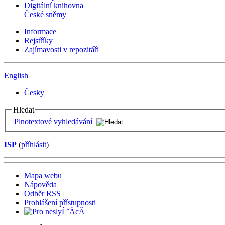
Digitální knihovna
České sněmy
Informace
Rejstříky
Zajímavosti v repozitáři
English
Česky
Hledat
Plnotextové vyhledávání
ISP
(
příhlásit
)
Mapa webu
Nápověda
Odběr RSS
Prohlášení přístupnosti