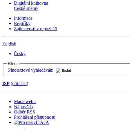
Digitální knihovna
České sněmy
Informace
Rejstříky
Zajímavosti v repozitáři
English
Česky
Hledat
Plnotextové vyhledávání
ISP
(
příhlásit
)
Mapa webu
Nápověda
Odběr RSS
Prohlášení přístupnosti