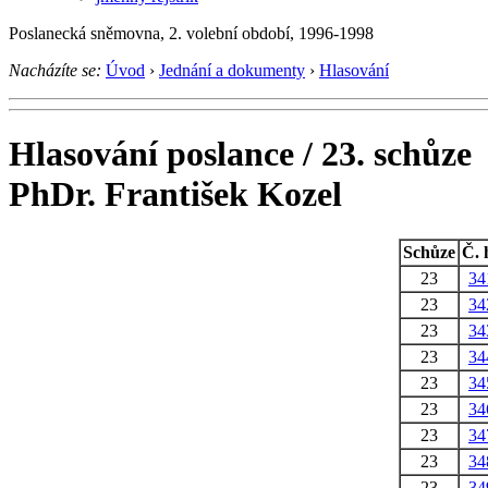
Poslanecká sněmovna, 2. volební období, 1996-1998
Nacházíte se:
Úvod
›
Jednání a dokumenty
›
Hlasování
Hlasování poslance / 23. schůze
PhDr. František Kozel
Schůze
Č. 
23
34
23
34
23
34
23
34
23
34
23
34
23
34
23
34
23
34