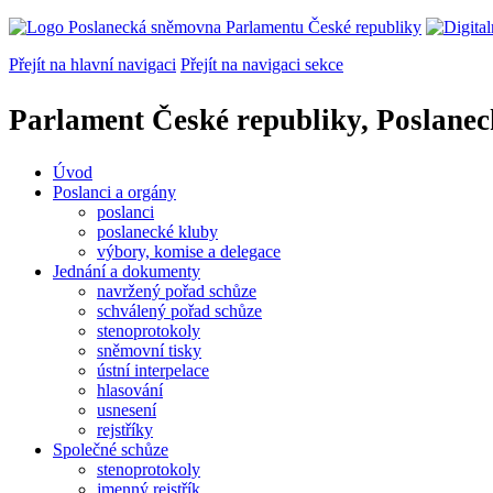
Přejít na hlavní navigaci
Přejít na navigaci sekce
Parlament České republiky, Poslane
Úvod
Poslanci a orgány
poslanci
poslanecké kluby
výbory, komise a delegace
Jednání a dokumenty
navržený pořad schůze
schválený pořad schůze
stenoprotokoly
sněmovní tisky
ústní interpelace
hlasování
usnesení
rejstříky
Společné schůze
stenoprotokoly
jmenný rejstřík