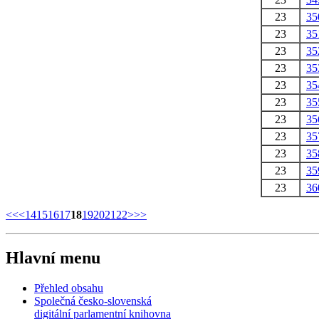
23
35
23
35
23
35
23
35
23
35
23
35
23
35
23
35
23
35
23
35
23
36
<<
<
14
15
16
17
18
19
20
21
22
>
>>
Hlavní menu
Přehled obsahu
Společná česko-slovenská
digitální parlamentní knihovna