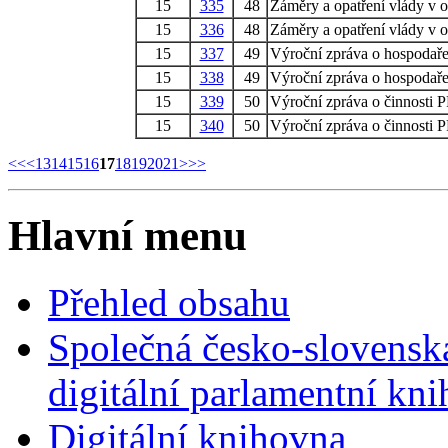
15
335
48
Záměry a opatření vlády v o
15
336
48
Záměry a opatření vlády v o
15
337
49
Výroční zpráva o hospoda
15
338
49
Výroční zpráva o hospoda
15
339
50
Výroční zpráva o činnosti 
15
340
50
Výroční zpráva o činnosti 
<<
<
13
14
15
16
17
18
19
20
21
>
>>
Hlavní menu
Přehled obsahu
Společná česko-slovensk
digitální parlamentní kn
Digitální knihovna