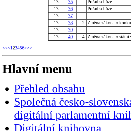
13
35
Pořad schůze
13
36
Pořad schůze
13
37
13
38
2
Změna zákona o konkur
13
39
13
40
4
Změna zákona o státní 
<<
<
1
2
3
4
5
6
>
>>
Hlavní menu
Přehled obsahu
Společná česko-slovensk
digitální parlamentní kn
Digitální knihovna