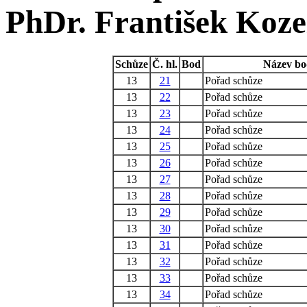
PhDr. František Koze
Schůze
Č. hl.
Bod
Název b
13
21
Pořad schůze
13
22
Pořad schůze
13
23
Pořad schůze
13
24
Pořad schůze
13
25
Pořad schůze
13
26
Pořad schůze
13
27
Pořad schůze
13
28
Pořad schůze
13
29
Pořad schůze
13
30
Pořad schůze
13
31
Pořad schůze
13
32
Pořad schůze
13
33
Pořad schůze
13
34
Pořad schůze