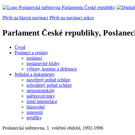
Přejít na hlavní navigaci
Přejít na navigaci sekce
Parlament České republiky, Poslane
Úvod
Poslanci a orgány
poslanci
poslanecké kluby
výbory, komise a delegace
Jednání a dokumenty
navržený pořad schůze
schválený pořad schůze
stenoprotokoly
sněmovní tisky
ústní interpelace
hlasování
usnesení
rejstříky
Poslanecká sněmovna, 1. volební období, 1992-1996