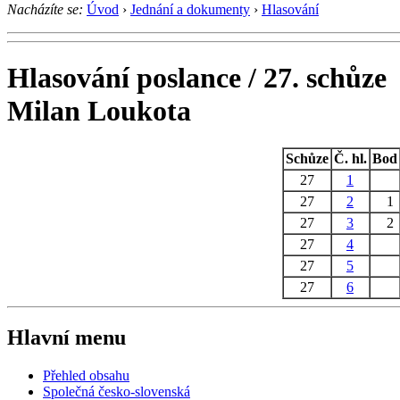
Nacházíte se:
Úvod
›
Jednání a dokumenty
›
Hlasování
Hlasování poslance / 27. schůze
Milan Loukota
Schůze
Č. hl.
Bod
27
1
27
2
1
27
3
2
27
4
27
5
27
6
Hlavní menu
Přehled obsahu
Společná česko-slovenská