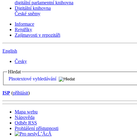
digitální parlamentní knihovna
Digitální knihovna
České sněmy
Informace
Rejstříky
Zajímavosti v repozitáři
English
Česky
Hledat
Plnotextové vyhledávání
ISP
(
příhlásit
)
Mapa webu
Nápověda
Odběr RSS
Prohlášení přístupnosti