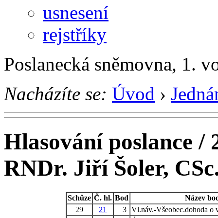
usnesení
rejstříky
Poslanecká sněmovna, 1. v
Nacházíte se:
Úvod
›
Jedná
Hlasování poslance / 
RNDr. Jiří Šoler, CSc
Schůze
Č. hl.
Bod
Název bo
29
21
3
Vl.náv.-Všeobec.dohoda o 