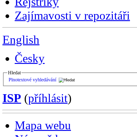
Rejstříky
Zajímavosti v repozitáři
English
Česky
Hledat
Plnotextové vyhledávání
ISP
(
příhlásit
)
Mapa webu