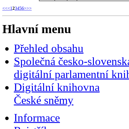
<<
<
1
2
3
4
5
6
>
>>
Hlavní menu
Přehled obsahu
Společná česko-slovensk
digitální parlamentní kn
Digitální knihovna
České sněmy
Informace