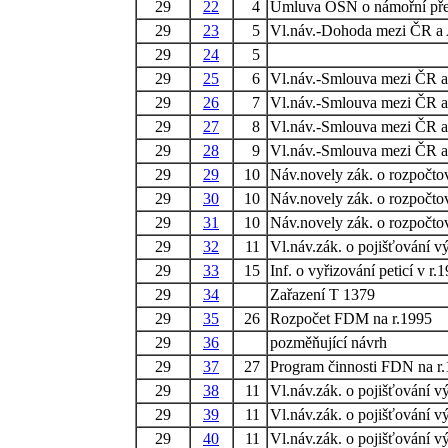
29
22
4
Úmluva OSN o námořní pře
29
23
5
Vl.náv.-Dohoda mezi ČR a 
29
24
5
29
25
6
Vl.náv.-Smlouva mezi ČR a
29
26
7
Vl.náv.-Smlouva mezi ČR a
29
27
8
Vl.náv.-Smlouva mezi ČR a
29
28
9
Vl.náv.-Smlouva mezi ČR a
29
29
10
Náv.novely zák. o rozpočto
29
30
10
Náv.novely zák. o rozpočto
29
31
10
Náv.novely zák. o rozpočto
29
32
11
Vl.náv.zák. o pojišťování v
29
33
15
Inf. o vyřizování peticí v r.
29
34
Zařazení T 1379
29
35
26
Rozpočet FDM na r.1995
29
36
pozměňující návrh
29
37
27
Program činnosti FDN na r
29
38
11
Vl.náv.zák. o pojišťování v
29
39
11
Vl.náv.zák. o pojišťování v
29
40
11
Vl.náv.zák. o pojišťování v