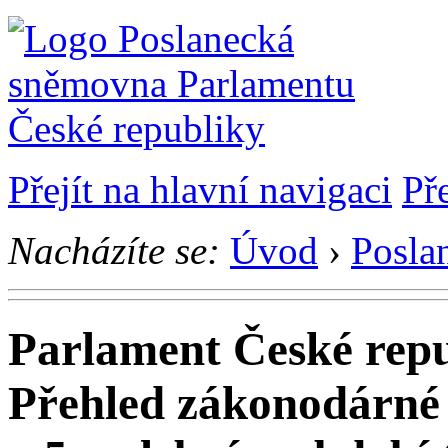
Přejít na hlavní navigaci
Př
Nacházíte se:
Úvod
›
Posla
Parlament České rep
Přehled zákonodárné 