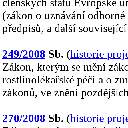
členských států Evropské u
(zákon o uznávání odborné k
předpisů, a další souvisejíc
249/2008
Sb.
(
historie pro
Zákon, kterým se mění záko
rostlinolékařské péči a o z
zákonů, ve znění pozdějšíc
270/2008
Sb.
(
historie pro