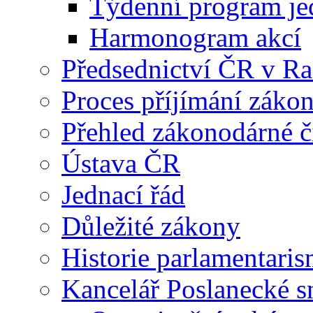
Týdenní program je
Harmonogram akcí
Předsednictví ČR v R
Proces příjímání záko
Přehled zákonodárné č
Ústava ČR
Jednací řád
Důležité zákony
Historie parlamentaris
Kancelář Poslanecké 