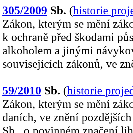
305/2009
Sb.
(
historie pro
Zákon, kterým se mění záko
k ochraně před škodami pů
alkoholem a jinými návyko
souvisejících zákonů, ve zn
59/2010
Sb.
(
historie proj
Zákon, kterým se mění záko
daních, ve znění pozdějších
Sb., o povinném značení li