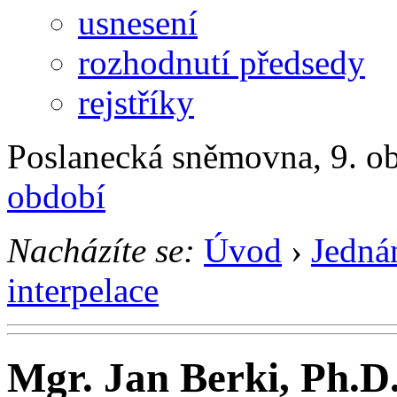
usnesení
rozhodnutí předsedy
rejstříky
Poslanecká sněmovna, 9. ob
období
Nacházíte se:
Úvod
›
Jedná
interpelace
Mgr. Jan Berki, Ph.D.