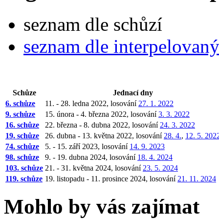
seznam dle schůzí
seznam dle interpelovan
Schůze
Jednací dny
6. schůze
11. - 28. ledna 2022, losování
27. 1. 2022
9. schůze
15. února - 4. března 2022, losování
3. 3. 2022
16. schůze
22. března - 8. dubna 2022, losování
24. 3. 2022
19. schůze
26. dubna - 13. května 2022, losování
28. 4.
,
12. 5. 202
74. schůze
5. - 15. září 2023, losování
14. 9. 2023
98. schůze
9. - 19. dubna 2024, losování
18. 4. 2024
103. schůze
21. - 31. května 2024, losování
23. 5. 2024
119. schůze
19. listopadu - 11. prosince 2024, losování
21. 11. 2024
Mohlo by vás zajímat