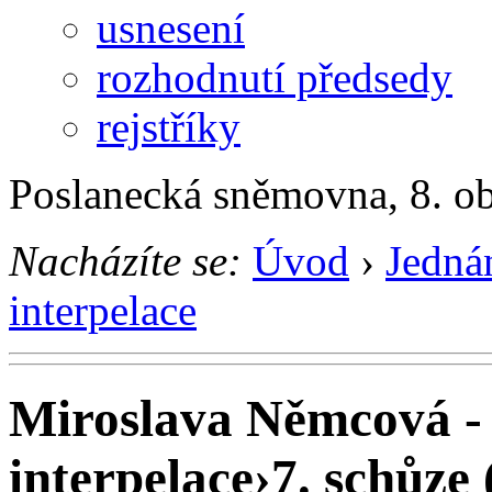
usnesení
rozhodnutí předsedy
rejstříky
Poslanecká sněmovna, 8. o
Nacházíte se:
Úvod
›
Jedná
interpelace
Miroslava Němcová - 
interpelace
›
7. schůze 