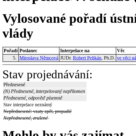
Vylosované pořadí ústní
vlády
Pořadí
Poslanec
Interpelace na
Věc
5.
Miroslava Němcová
JUDr.
Robert Pelikán
, Ph.D.
ve věci n
Stav projednávání:
Přednesené
(N) Přednesené, interpelovaný nepřítomen
Přednesené, odpověď písemně
Stav interpelace neznámý
Nepřednesené: vzaty zpět, propadlé
Nepřednesené, zrušené
Mohlo by vás zajímat