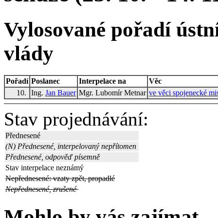
Vylosované pořadí ústní
vlády
Pořadí
Poslanec
Interpelace na
Věc
10.
Ing.
Jan Bauer
Mgr. Lubomír Metnar
ve věci spojenecké mi
Stav projednávání:
Přednesené
(N) Přednesené, interpelovaný nepřítomen
Přednesené, odpověď písemně
Stav interpelace neznámý
Nepřednesené: vzaty zpět, propadlé
Nepřednesené, zrušené
Mohlo by vás zajímat