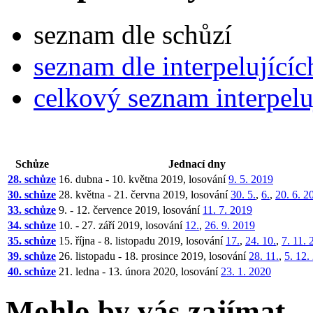
seznam dle schůzí
seznam dle interpelujícíc
celkový seznam interpelu
Schůze
Jednací dny
28. schůze
16. dubna - 10. května 2019, losování
9. 5. 2019
30. schůze
28. května - 21. června 2019, losování
30. 5.
,
6.
,
20. 6. 2
33. schůze
9. - 12. července 2019, losování
11. 7. 2019
34. schůze
10. - 27. září 2019, losování
12.
,
26. 9. 2019
35. schůze
15. října - 8. listopadu 2019, losování
17.
,
24. 10.
,
7. 11.
39. schůze
26. listopadu - 18. prosince 2019, losování
28. 11.
,
5. 12.
40. schůze
21. ledna - 13. února 2020, losování
23. 1. 2020
Mohlo by vás zajímat