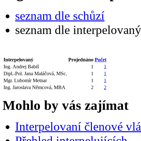
seznam dle schůzí
seznam dle interpelovan
Interpelovaný
Projednáno
Počet
Ing. Andrej Babiš
1
1
Dipl.-Pol. Jana Maláčová, MSc.
1
1
Mgr. Lubomír Metnar
1
1
Ing. Jaroslava Němcová, MBA
2
2
Mohlo by vás zajímat
Interpelovaní členové vl
Přehled interpelujících